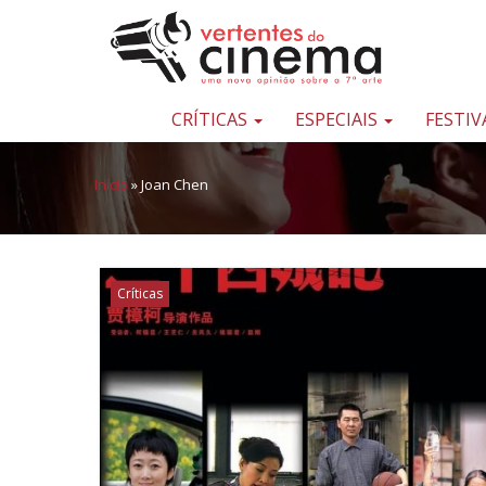
Pular para o conteúdo
Uma
nova
opinião
CRÍTICAS
ESPECIAIS
FESTIV
sobre
a
Início
»
Joan Chen
sétima
arte
Críticas