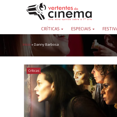
Pular para o conteúdo
Uma
nova
opinião
CRÍTICAS
ESPECIAIS
FESTIV
sobre
a
Início
»
Danny Barbosa
sétima
arte
Críticas