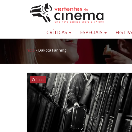
Pular para o conteúdo
Uma
nova
opinião
CRÍTICAS
ESPECIAIS
FESTIV
sobre
a
Início
»
Dakota Fanning
sétima
arte
Críticas