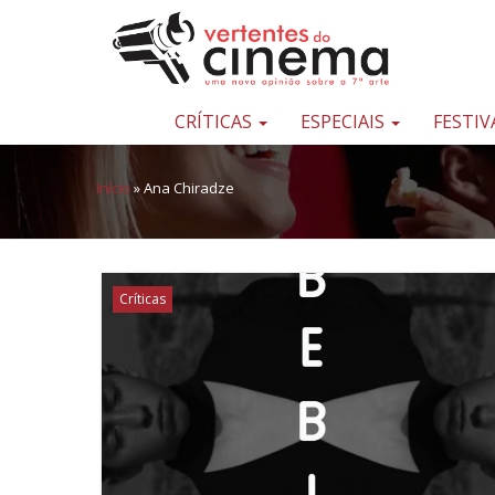
Pular para o conteúdo
Uma
nova
opinião
CRÍTICAS
ESPECIAIS
FESTIV
sobre
a
Início
»
Ana Chiradze
sétima
arte
Críticas