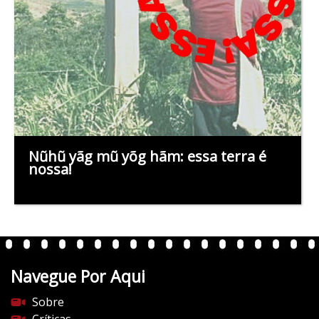
Nũhũ yãg mũ yõg hãm: essa terra é
nossa!
Navegue Por Aqui
Sobre
Críticas