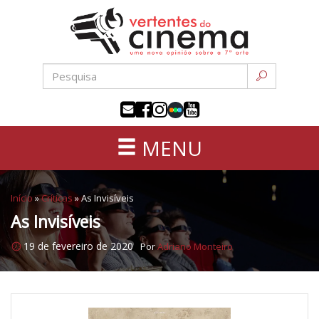
Uma
Pular
nova
para
opinião
o
sobre
conteúdo
a
sétima
arte
MENU
Início
»
Críticas
»
As Invisíveis
As Invisíveis
19 de fevereiro de 2020
Por
Adriano Monteiro