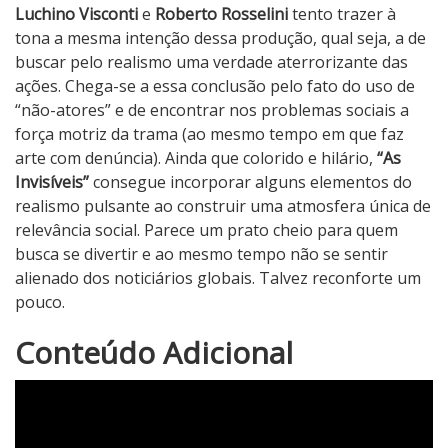
Luchino Visconti
e
Roberto Rosselini
tento trazer à
tona a mesma intenção dessa produção, qual seja, a de
buscar pelo realismo uma verdade aterrorizante das
ações. Chega-se a essa conclusão pelo fato do uso de
“não-atores” e de encontrar nos problemas sociais a
força motriz da trama (ao mesmo tempo em que faz
arte com denúncia). Ainda que colorido e hilário,
“As
Invisíveis”
consegue incorporar alguns elementos do
realismo pulsante ao construir uma atmosfera única de
relevância social. Parece um prato cheio para quem
busca se divertir e ao mesmo tempo não se sentir
alienado dos noticiários globais. Talvez reconforte um
pouco.
4
Conteúdo Adicional
N
o
t
a