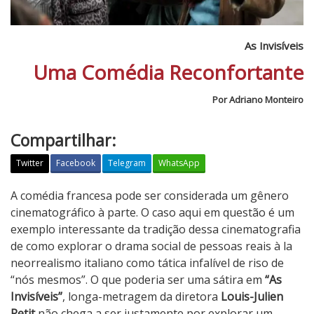
As Invisíveis
Uma Comédia Reconfortante
Por Adriano Monteiro
Compartilhar:
Twitter
Facebook
Telegram
WhatsApp
A
A comédia francesa pode ser considerada um gênero
s
cinematográfico à parte. O caso aqui em questão é um
I
exemplo interessante da tradição dessa cinematografia
n
de como explorar o drama social de pessoas reais à la
v
neorrealismo italiano como tática infalível de riso de
i
“nós mesmos”. O que poderia ser uma sátira em
“As
s
Invisíveis”
, longa-metragem da diretora
Louis-Julien
í
Petit
não chega a ser justamente por explorar um