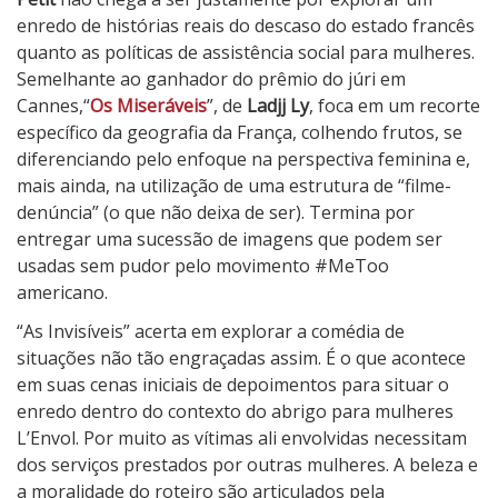
v
enredo de histórias reais do descaso do estado francês
e
quanto as políticas de assistência social para mulheres.
i
Semelhante ao ganhador do prêmio do júri em
s
Cannes,“
Os Miseráveis
”, de
Ladjj Ly
, foca em um recorte
específico da geografia da França, colhendo frutos, se
diferenciando pelo enfoque na perspectiva feminina e,
mais ainda, na utilização de uma estrutura de “filme-
denúncia” (o que não deixa de ser). Termina por
entregar uma sucessão de imagens que podem ser
usadas sem pudor pelo movimento #MeToo
americano.
“As Invisíveis” acerta em explorar a comédia de
situações não tão engraçadas assim. É o que acontece
em suas cenas iniciais de depoimentos para situar o
enredo dentro do contexto do abrigo para mulheres
L’Envol. Por muito as vítimas ali envolvidas necessitam
dos serviços prestados por outras mulheres. A beleza e
a moralidade do roteiro são articulados pela