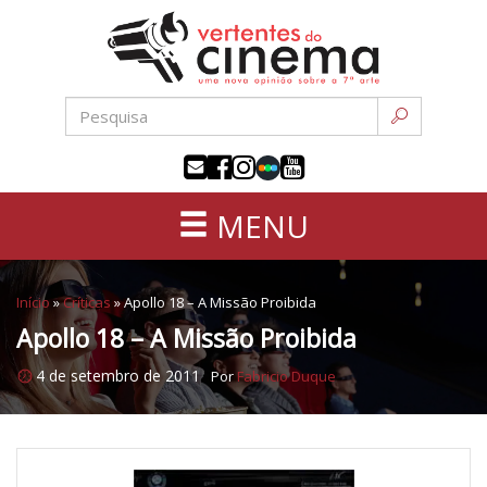
Uma
Pular
nova
para
opinião
o
sobre
conteúdo
a
sétima
arte
MENU
Início
»
Críticas
»
Apollo 18 – A Missão Proibida
Apollo 18 – A Missão Proibida
4 de setembro de 2011
Por
Fabricio Duque