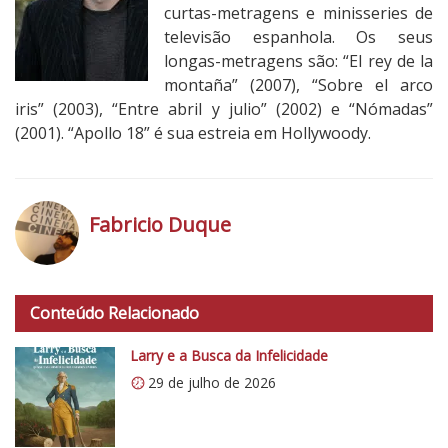
curtas-metragens e minisseries de
televisão espanhola. Os seus
longas-metragens são: “El rey de la
montaña” (2007), “Sobre el arco
iris” (2003), “Entre abril y julio” (2002) e “Nómadas”
(2001). “Apollo 18” é sua estreia em Hollywoody.
Fabricio Duque
h
t
Conteúdo Relacionado
t
p
Larry e a Busca da Infelicidade
s
29 de julho de 2026
:
/
/