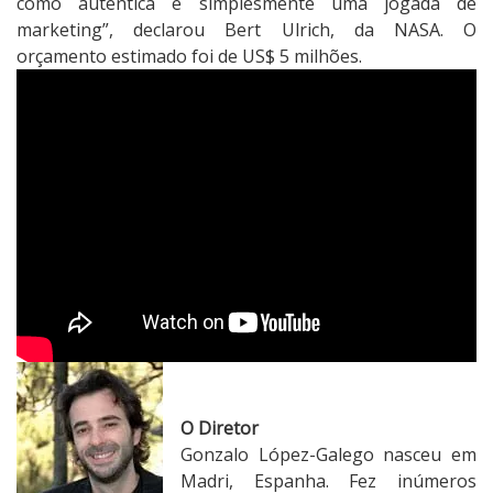
como autêntica é simplesmente uma jogada de
marketing”, declarou Bert Ulrich, da NASA. O
orçamento estimado foi de US$ 5 milhões.
O Diretor
Gonzalo López-Galego nasceu em
Madri, Espanha. Fez inúmeros