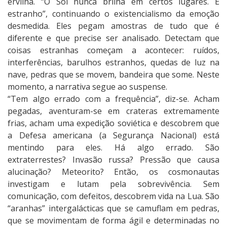
ervilha. “O Sol nunca brilha em certos lugares. É
estranho”, continuando o existencialismo da emoção
desmedida. Eles pegam amostras de tudo que é
diferente e que precise ser analisado. Detectam que
coisas estranhas começam a acontecer: ruídos,
interferências, barulhos estranhos, quedas de luz na
nave, pedras que se movem, bandeira que some. Neste
momento, a narrativa segue ao suspense.
“Tem algo errado com a frequência”, diz-se. Acham
pegadas, aventuram-se em crateras extremamente
frias, acham uma expedição soviética e descobrem que
a Defesa americana (a Segurança Nacional) está
mentindo para eles. Há algo errado. São
extraterrestes? Invasão russa? Pressão que causa
alucinação? Meteorito? Então, os cosmonautas
investigam e lutam pela sobrevivência. Sem
comunicação, com defeitos, descobrem vida na Lua. São
“aranhas” intergalácticas que se camuflam em pedras,
que se movimentam de forma ágil e determinadas no