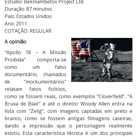
Estúdio: Bekmambetov Project Ltd.
r
Duração: 87 minutos
o
País: Estados Unidos
i
Ano: 2011
b
COTAÇÃO: REGULAR
i
A opinião
d
a
“Apollo 18 – A Missão
Proibida” comporta-se
como um falso
documentário, chamados
de “mockumentários”
relatam fatos fictícios,
como se fossem reais, como exemplos “Cloverfield”, “A
Bruxa de Blair” e até o diretor Woody Allen entra na
lista com “Zelig”, com imagens captadas em preto e
branco, como se fossem antigas filmagens caseiras,
dando a impressão que o personagem realmente
existiu. Esta característica técnica é um dos principais