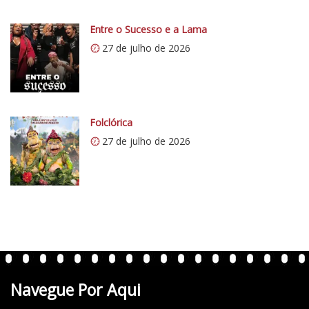
i
0
Entre o Sucesso e a Lama
.
27 de julho de 2026
w
p
.
c
Folclórica
o
27 de julho de 2026
m
/
v
e
r
t
e
n
t
Navegue Por Aqui
e