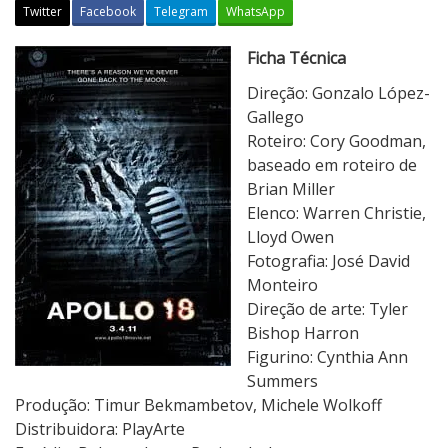
Twitter
Facebook
Telegram
WhatsApp
A
Ficha Técnica
p
Direção: Gonzalo López-
o
Gallego
l
Roteiro: Cory Goodman,
l
baseado em roteiro de
o
Brian Miller
1
Elenco: Warren Christie,
8
Lloyd Owen
–
Fotografia: José David
A
Monteiro
M
Direção de arte: Tyler
i
Bishop Harron
s
Figurino: Cynthia Ann
s
Summers
ã
Produção: Timur Bekmambetov, Michele Wolkoff
o
Distribuidora: PlayArte
P