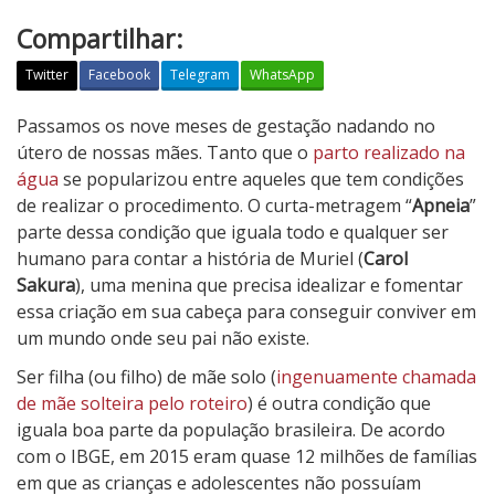
Compartilhar:
Twitter
Facebook
Telegram
WhatsApp
A
Passamos os nove meses de gestação nadando no
p
útero de nossas mães. Tanto que o
parto realizado na
n
água
se popularizou entre aqueles que tem condições
e
de realizar o procedimento. O curta-metragem “
Apneia
”
i
parte dessa condição que iguala todo e qualquer ser
a
humano para contar a história de Muriel (
Carol
Sakura
), uma menina que precisa idealizar e fomentar
essa criação em sua cabeça para conseguir conviver em
um mundo onde seu pai não existe.
Ser filha (ou filho) de mãe solo (
ingenuamente chamada
de mãe solteira pelo roteiro
) é outra condição que
iguala boa parte da população brasileira. De acordo
com o IBGE, em 2015 eram quase 12 milhões de famílias
em que as crianças e adolescentes não possuíam