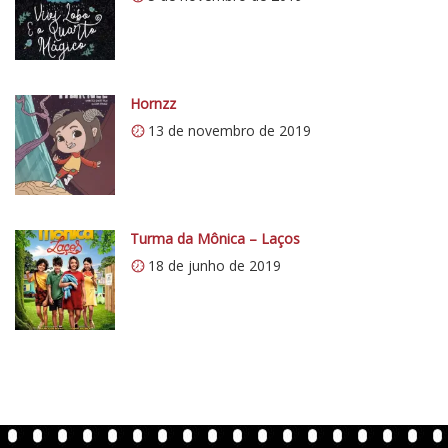
t
i
c
o
Hornzz
5
1
13 de novembro de 2019
Turma da Mônica – Laços
18 de junho de 2019