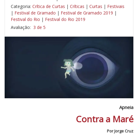
Categoria:
Crítica de Curtas
|
Críticas
|
Curtas
|
Festivais
|
Festival de Gramado
|
Festival de Gramado 2019
|
Festival do Rio
|
Festival do Rio 2019
Avaliação:
3 de 5
Apneia
Contra a Maré
Por Jorge Cruz