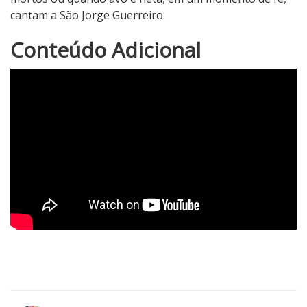
cantam a São Jorge Guerreiro.
4
Conteúdo Adicional
N
o
t
a
d
o
C
r
í
t
i
c
o
5
1