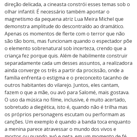
direção delicada, a cineasta constrói esses temas sob o
olhar infantil. É necessário também apontar o
magnetismo da pequena atriz Lua Meira Michel que
demonstra amplitude do descontraído ao dramático.
Apenas os momentos de flerte com o terror que não
são tão bons, mas funcionam quando o espectador põe
o elemento sobrenatural sob incerteza, crendo que a
criança fez porque quis. Além de habilmente construir
separadamente cada um desses assuntos, a realizadora
ainda converge os três a partir da procissão, onde a
família enfrenta o estigma e o preconceito tacanho de
outros habitantes do vilarejo. Juntos, eles cantam,
fazem o que a mãe, ou avó para Salomé, mais gostava.
O uso da música no filme, inclusive, é muito acertado,
sobretudo a diegética, isto é, quando não é trilha mas
os próprios personagens escutam ou performam as
canções. Um exemplo é quando a banda toca enquanto
a menina parece atravessar o mundo dos vivos e
mortos ou quando avó e neta, em um momento de fé,