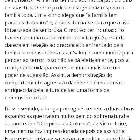
demoníacos. “A menina tem o diabo no corpo”, diz uma
de suas tias. O reforço desse estigma diz respeito à
família toda. Um vizinho alega que “a família tem
poderes diabólico” e, depois, torna-se claro que a avó
foi acusada de ser bruxa. O motivo: ter “roubado” o
homem de uma outra mulher do vilarejo. Apesar da
clareza em relação ao preconceito enfrentado pela
família, a cineasta tenta usar Salomé como motriz para
pender ao terror. Isso não se dá efetivamente, pois a
criança possuída parece estar muito mais sob um
poder de sugestão. Assim, a demonstração do
comportamento agressivo da menina é muito mais
enriquecida pela leitura de ser uma forma de
demonstrar o luto.
Nesse sentido, o longa português remete a duas obras
espanholas que tratam muito bem do sobrenatural e
da morte. Em “O Espírito da Colmeia”, de Victor Erice,
uma menina fica impressionada depois de assistir a
Frankenstein, ela passa então a acreditar na existência