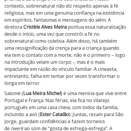
a
contexto, sobrenatural não diz respeito apenas à fé
religiosa, mas em uma genuína confiança na existência
em espíritos, fantasmas e mensagens do além. A
diretora
Cristèle Alves Meira
pontua essa naturalização
desde o início, uma vez que constrói a fé no
sobrenatural como coletiva. Além disso, há também
uma ressignificação da crença para a criança quando
ela tem o contato com a morte, não é o primeiro – logo
na introdução velam um corpo -, mas é o mais
impactante em razão do vínculo familiar. A cineasta,
entretanto, falha em tentar por vezes transformar o
longa em terror.
Salomé (
Lua Meira Michel
) é uma menina que vive entre
Portugal e França. Nas férias, ela fica no vilarejo
português em uma casa cheia, com todos da família,
incluindo a avó (
Ester Catalão
). Juntas, rezam para São
Jorge, guardam confidências e fazem torneios
de
twerk
ao som de “gosta de esfrega-esfrega”. A