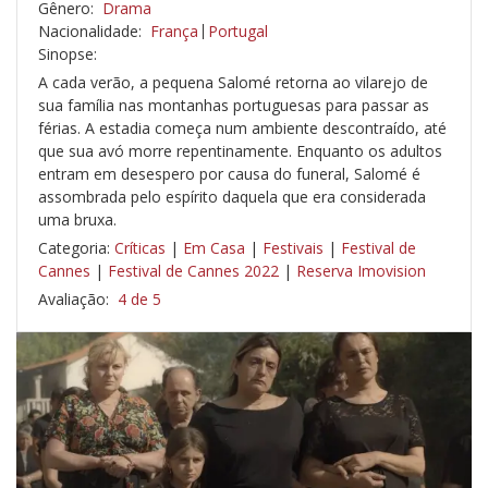
Gênero:
Drama
Nacionalidade:
França
Portugal
Sinopse:
A cada verão, a pequena Salomé retorna ao vilarejo de
sua família nas montanhas portuguesas para passar as
férias. A estadia começa num ambiente descontraído, até
que sua avó morre repentinamente. Enquanto os adultos
entram em desespero por causa do funeral, Salomé é
assombrada pelo espírito daquela que era considerada
uma bruxa.
Categoria:
Críticas
|
Em Casa
|
Festivais
|
Festival de
Cannes
|
Festival de Cannes 2022
|
Reserva Imovision
Avaliação:
4 de 5