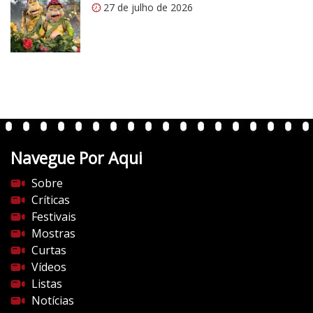
m
27 de julho de 2026
/
v
e
r
t
e
n
t
Navegue Por Aqui
e
s
Sobre
d
Críticas
o
Festivais
c
Mostras
i
Curtas
n
Vídeos
e
Listas
m
Notícias
a