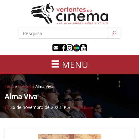
Uma
Pular
nova
para
opinião
o
sobre
conteúdo
a
sétima
arte
MENU
Início
»
Críticas
»
Alma Viva
Alma Viva
26 de novembro de 2023
Por
Pedro Sales