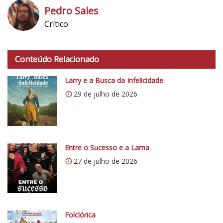
Pedro Sales
Crítico
h
t
Conteúdo Relacionado
t
p
Larry e a Busca da Infelicidade
s
29 de julho de 2026
:
/
/
i
0
Entre o Sucesso e a Lama
.
27 de julho de 2026
w
p
.
c
o
Folclórica