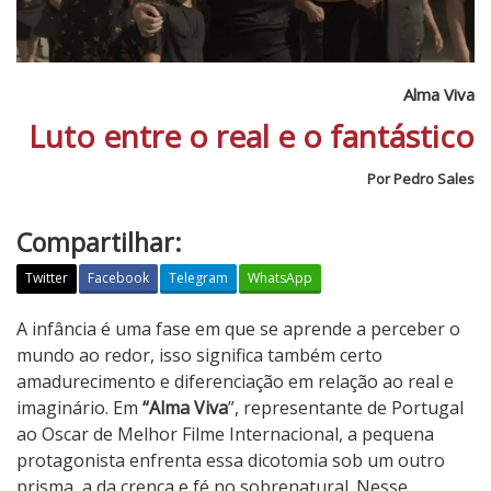
Alma Viva
Luto entre o real e o fantástico
Por Pedro Sales
Compartilhar:
Twitter
Facebook
Telegram
WhatsApp
A
A infância é uma fase em que se aprende a perceber o
l
mundo ao redor, isso significa também certo
m
amadurecimento e diferenciação em relação ao real e
a
imaginário. Em
“Alma Viva
”, representante de Portugal
V
ao Oscar de Melhor Filme Internacional, a pequena
i
protagonista enfrenta essa dicotomia sob um outro
v
prisma, a da crença e fé no sobrenatural. Nesse