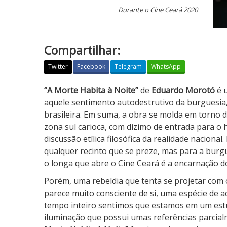
Durante o Cine Ceará 2020
Compartilhar:
Twitter
Facebook
Telegram
WhatsApp
A
“A Morte Habita à Noite”
de
Eduardo Morotó
é 
M
aquele sentimento autodestrutivo da burguesia,
o
brasileira. Em suma, a obra se molda em torno 
r
zona sul carioca, com dízimo de entrada para o 
t
discussão etílica filosófica da realidade naciona
e
qualquer recinto que se preze, mas para a burgu
H
o longa que abre o Cine Ceará é a encarnação do 
a
Porém, uma rebeldia que tenta se projetar com 
b
parece muito consciente de si, uma espécie de ac
i
tempo inteiro sentimos que estamos em um estú
t
iluminação que possui umas referências parcial
a