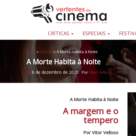
Pular para o conteúdo
Uma
nova
opinião
CRÍTICAS
ESPECIAIS
FESTIV
sobre
a
Início
»
Críticas
»
A Morte Habita à Noite
sétima
A Morte Habita à Noite
arte
6 de dezembro de 2020
Por
Vitor Velloso
A Morte Habita à Noite
A margem e o
tempero
Por Vitor Velloso