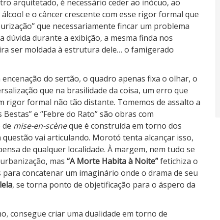
tro arquitetado, é necessário ceder ao inócuo, ao
álcool e o câncer crescente com esse rigor formal que
ourização” que necessariamente fincar um problema
sa dúvida durante a exibição, a mesma finda nos
eira ser moldada à estrutura dele… o famigerado
 encenação do sertão, o quadro apenas fixa o olhar, o
salização que na brasilidade da coisa, um erro que
om rigor formal não tão distante. Tomemos de assalto a
s Bestas” e “Febre do Rato” são obras com
o de
mise-en-scène
que é construída em torno dos
uestão vai articulando. Morotó tenta alcançar isso,
spensa de qualquer localidade. À margem, nem tudo se
e urbanização, mas
“A Morte Habita à Noite”
fetichiza o
os para concatenar um imaginário onde o drama de seu
lela
, se torna ponto de objetificação para o áspero da
lho, consegue criar uma dualidade em torno de