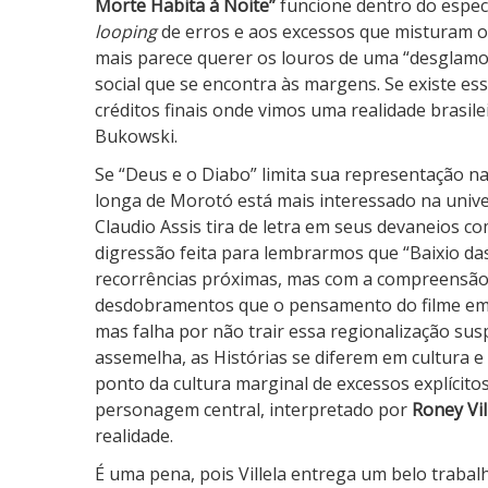
Morte Habita à Noite”
funcione dentro do espec
à
looping
de erros e aos excessos que misturam o 
N
mais parece querer os louros de uma “desglam
o
social que se encontra às margens. Se existe es
i
créditos finais onde vimos uma realidade brasil
t
Bukowski.
e
Se “Deus e o Diabo” limita sua representação na
longa de Morotó está mais interessado na univer
Claudio Assis tira de letra em seus devaneios c
digressão feita para lembrarmos que “Baixio da
recorrências próximas, mas com a compreensã
desdobramentos que o pensamento do filme em q
mas falha por não trair essa regionalização su
assemelha, as Histórias se diferem em cultura 
ponto da cultura marginal de excessos explícit
personagem central, interpretado por
Roney Vil
realidade.
É uma pena, pois Villela entrega um belo traba