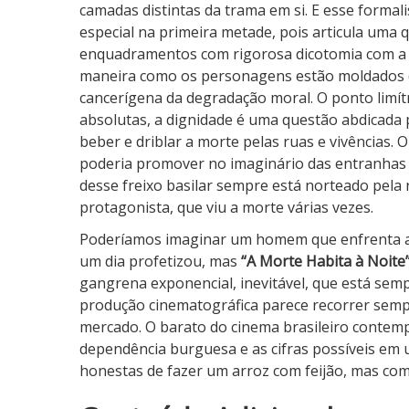
camadas distintas da trama em si. E esse formal
especial na primeira metade, pois articula uma q
enquadramentos com rigorosa dicotomia com a m
maneira como os personagens estão moldados di
cancerígena da degradação moral. O ponto limít
absolutas, a dignidade é uma questão abdicada
beber e driblar a morte pelas ruas e vivências. O
poderia promover no imaginário das entranhas s
desse freixo basilar sempre está norteado pela
protagonista, que viu a morte várias vezes.
Poderíamos imaginar um homem que enfrenta 
um dia profetizou, mas
“A Morte Habita à Noite
gangrena exponencial, inevitável, que está sem
produção cinematográfica parece recorrer semp
mercado. O barato do cinema brasileiro contemp
dependência burguesa e as cifras possíveis e
honestas de fazer um arroz com feijão, mas com
2