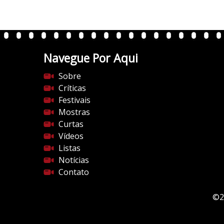
.
w
p
.
Navegue Por Aqui
c
o
Sobre
m
Críticas
/
Festivais
v
Mostras
e
Curtas
r
Vídeos
t
Listas
e
Notícias
n
Contato
t
e
©2
s
d