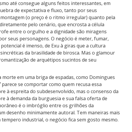
ismo até consegue alguns feitos interessantes, em
uebra de expectativa e fluxo, tanto por seus
ontagem (o preço é o ritmo irregular) quanto pela
retamente pelo cenário, que encrosta a célula
rofe entre o orgulho e a dignidade são miragens
 por seus personagens. O negócio é meter, fumar,
 potencial é imenso, de Exu à giras que a cultura
incréticas da brasilidade de birosca. Mas o glamour
 romantização de arquétipos sucintos de seu
a morte em uma briga de espadas, como Domingues
”
parece se comportar como quem recusa essa
pre à espreita do subdesenvolvido, mas o consenso da
re à demanda da burguesia e sua falsa oferta de
orâneo é o imbróglio entre os grilhões da
m um desenho minimamente autoral. Tem maneiras mais
 tempero industrial, o negócio fica sem gosto mesmo.