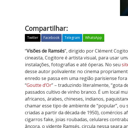
Compartilhar:
Twitter
Facebook
Telegram
WhatsApp
V
“
Visões de Ramsés
”, dirigido por Clément Cogi
i
cineasta, Cogitore é artista visual, para usar um
s
instalações, fotografias e até óperas. No seu
si
õ
desse autor polivalente: no cinema propriamente 
e
enredo se passa em uma região parisiense fora d
s
“
Goutte d’Or
” – traduzindo literalmente, “gota d
d
passados cultivo de vinho branco. É um local mul
e
africanos, árabes, chineses, indianos, paquistan
R
chamar esse tipo de ambiente de “popular”, ou
a
criadas a partir da década de 1950), comércios a
m
cigarros fake, joias roubadas, celulares cont
s
âncora, o vidente Ramsés, circula nessa seara a