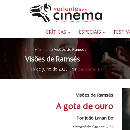
Pular para o conteúdo
Uma
nova
opinião
CRÍTICAS
ESPECIAIS
FESTIV
sobre
a
Início
»
Críticas
»
Visões de Ramsés
sétima
Visões de Ramsés
arte
16 de julho de 2023
Por
João Lanari Bo
Visões de Ramsés
A gota de ouro
Por João Lanari Bo
Festival de Cannes 2022