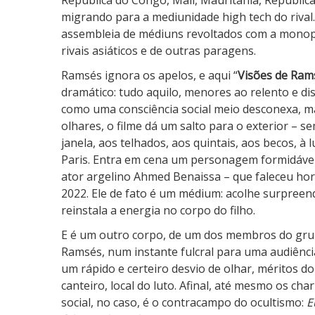
República do Congo, Mali, Mauritânia, República
migrando para a mediunidade high tech do riv
assembleia de médiuns revoltados com a monop
rivais asiáticos e de outras paragens.
Ramsés ignora os apelos, e aqui “
Visões de Ram
dramático: tudo aquilo, menores ao relento e di
como uma consciência social meio desconexa, ma
olhares, o filme dá um salto para o exterior – 
janela, aos telhados, aos quintais, aos becos, à 
Paris. Entra em cena um personagem formidável
ator argelino Ahmed Benaissa – que faleceu hora
2022. Ele de fato é um médium: acolhe surpree
reinstala a energia no corpo do filho.
E é um outro corpo, de um dos membros do grup
Ramsés, num instante fulcral para uma audiência
um rápido e certeiro desvio de olhar, méritos d
canteiro, local do luto. Afinal, até mesmo os cha
social, no caso, é o contracampo do ocultismo:
E