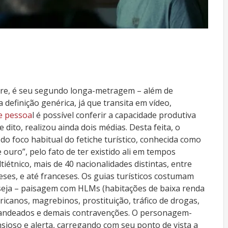
tore, é seu segundo longa-metragem – além de
a definição genérica, já que transita em vídeo,
te pessoa
l é possível conferir a capacidade produtiva
dito, realizou ainda dois médias. Desta feita, o
o foco habitual do fetiche turístico, conhecida como
e ouro”, pelo fato de ter existido ali em tempos
tiétnico, mais de 40 nacionalidades distintas, entre
eses, e até franceses. Os guias turísticos costumam
 seja – paisagem com HLMs (habitações de baixa renda
fricanos, magrebinos, prostituição, tráfico de drogas,
rabandeados e demais contravenções. O personagem-
nsioso e alerta, carregando com seu ponto de vista a