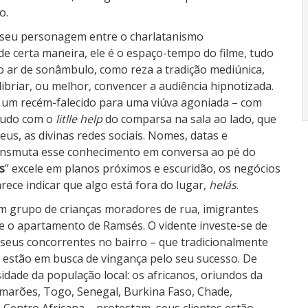
o.
u seu personagem entre o charlatanismo
e certa maneira, ele é o espaço-tempo do filme, tudo
 ar de sonâmbulo, como reza a tradição mediúnica,
briar, ou melhor, convencer a audiência hipnotizada.
e um recém-falecido para uma viúva agoniada – com
tudo com o
litlle help
do comparsa na sala ao lado, que
eus, as divinas redes sociais. Nomes, datas e
transmuta esse conhecimento em conversa ao pé do
s
” excele em planos próximos e escuridão, os negócios
ece indicar que algo está fora do lugar,
helás
.
um grupo de crianças moradores de rua, imigrantes
 o apartamento de Ramsés. O vidente investe-se de
 seus concorrentes no bairro – que tradicionalmente
– estão em busca de vingança pelo seu sucesso. De
idade da população local: os africanos, oriundos da
amarões, Togo, Senegal, Burkina Faso, Chade,