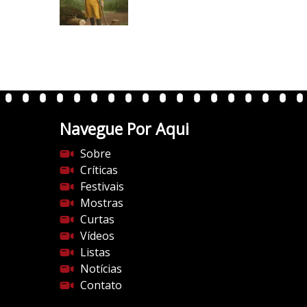
/
i
0
.
w
p
.
Navegue Por Aqui
c
o
Sobre
m
Críticas
/
Festivais
v
Mostras
e
Curtas
r
Vídeos
t
Listas
e
Notícias
n
Contato
t