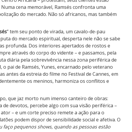
 Centro Africana – protestam, seus clientes estão
al. Numa cena memorável, Ramsés confronta uma
olização do mercado. Não só africanos, mas também
sés
” tem seu ponto de virada, um cavalo-de-pau
sputa do mercado espiritual, desperta nele não se sabe
s profunda. Dos interiores apertados de rostos e
sempre através do corpo do vidente – e passamos, pela
luta diária pela sobrevivência nessa zona periférica de
, o pai de Ramsés, Yunes, encarnado pelo veterano
s antes da estreia do filme no Festival de Cannes, em
ndentemente os meninos, harmoniza os conflitos e
o, que jaz morto num imenso canteiro de obras:
 de devotos, percebe algo com sua visão periférica –
o ator – e um corte preciso remete a ação para o
rlatões podem dispor de sensibilidade social e afetiva. O
u faço pequenos shows, quando as pessoas estão