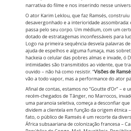
é
narrativa do filme e nos inserindo nesse univers
s
O ator Karim Leklou, que faz Ramsés, construi
desavergonhado e a interioridade assombrada: d
passa pelo seu corpo. Um médium, com um certo
dotado de estratagemas inconfessáveis para ludi
Logo na primeira sequência desvela palavras d
ajuda de espelhos e alguma fumaça, mas sobre
hackeia o celular das pobres almas e invade, ó D
intimidades são transmitidos ao vidente, que 
ouvido – não há como resistir. “
Visões de Ramsé
vão a todo vapor, mas a performance do ator par
Afinal de contas, estamos no “Goutte d’Or” – e 
recém-chegados de Tânger, no Marrocos, invade
uma paranoia seletiva, começa a desconfiar que
dividem a clientela em função da origem étnica 
fato, o público de Ramsés é um recorte da divers
África subsaariana de colonização francesa – C