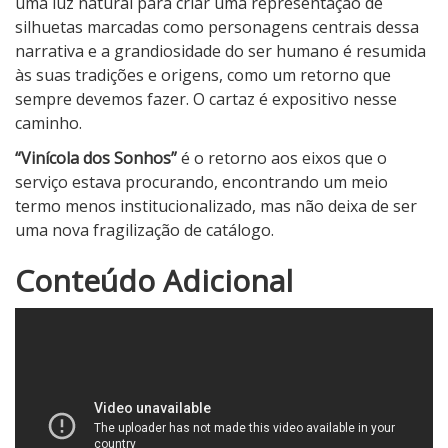
uma luz natural para criar uma representação de
silhuetas marcadas como personagens centrais dessa
narrativa e a grandiosidade do ser humano é resumida
às suas tradições e origens, como um retorno que
sempre devemos fazer. O cartaz é expositivo nesse
caminho.
“Vinícola dos Sonhos”
é o retorno aos eixos que o
serviço estava procurando, encontrando um meio
termo menos institucionalizado, mas não deixa de ser
uma nova fragilização de catálogo.
2
Conteúdo Adicional
N
o
t
a
d
o
C