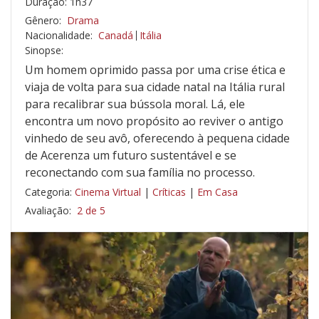
Duração: 1h37
Gênero:
Drama
Nacionalidade:
Canadá
Itália
Sinopse:
Um homem oprimido passa por uma crise ética e
viaja de volta para sua cidade natal na Itália rural
para recalibrar sua bússola moral. Lá, ele
encontra um novo propósito ao reviver o antigo
vinhedo de seu avô, oferecendo à pequena cidade
de Acerenza um futuro sustentável e se
reconectando com sua família no processo.
Categoria:
Cinema Virtual
|
Críticas
|
Em Casa
Avaliação:
2 de 5