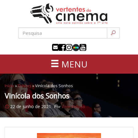
Uma
Pular
nova
para
opinião
o
sobre
conteúdo
a
sétima
arte
MENU
Início
»
Críticas
»
Vinícola dos Sonhos
Vinícola dos Sonhos
22 de junho de 2021
Por
Vitor Velloso