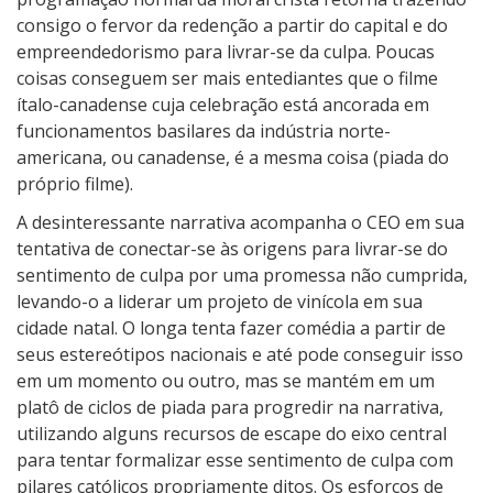
o
consigo o fervor da redenção a partir do capital e do
l
empreendedorismo para livrar-se da culpa. Poucas
a
coisas conseguem ser mais entediantes que o filme
d
ítalo-canadense cuja celebração está ancorada em
o
funcionamentos basilares da indústria norte-
s
americana, ou canadense, é a mesma coisa (piada do
S
próprio filme).
o
A desinteressante narrativa acompanha o CEO em sua
n
tentativa de conectar-se às origens para livrar-se do
h
sentimento de culpa por uma promessa não cumprida,
o
levando-o a liderar um projeto de vinícola em sua
s
cidade natal. O longa tenta fazer comédia a partir de
seus estereótipos nacionais e até pode conseguir isso
em um momento ou outro, mas se mantém em um
platô de ciclos de piada para progredir na narrativa,
utilizando alguns recursos de escape do eixo central
para tentar formalizar esse sentimento de culpa com
pilares católicos propriamente ditos. Os esforços de