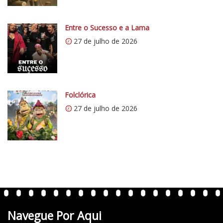
/
i
0
Entre o Sucesso e a Lama
.
27 de julho de 2026
w
p
.
c
o
Folclórica
m
27 de julho de 2026
/
v
e
r
t
e
n
t
Navegue Por Aqui
e