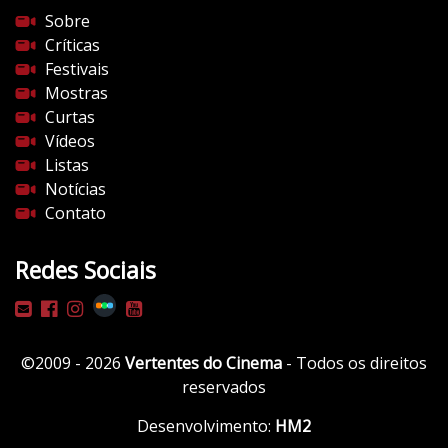
s
Sobre
d
Críticas
o
Festivais
c
Mostras
i
Curtas
n
Vídeos
e
Listas
m
Notícias
a
Contato
.
c
Redes Sociais
o
m
/
w
©2009 - 2026
Vertentes do Cinema
- Todos os direitos
p
reservados
-
c
Desenvolvimento:
HM2
o