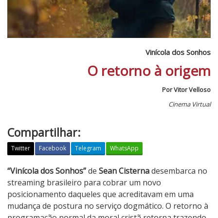
Vinícola dos Sonhos
O retorno à origem
Por Vitor Velloso
Cinema Virtual
Compartilhar:
Twitter
Facebook
Telegram
WhatsApp
V
“Vinícola dos Sonhos”
de
Sean Cisterna
desembarca no
i
streaming brasileiro para cobrar um novo
n
posicionamento daqueles que acreditavam em uma
í
mudança de postura no serviço dogmático. O retorno à
c
programação normal da moral cristã retorna trazendo