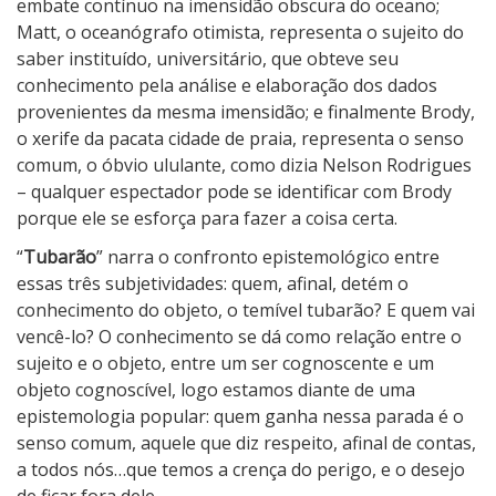
embate contínuo na imensidão obscura do oceano;
Matt, o oceanógrafo otimista, representa o sujeito do
saber instituído, universitário, que obteve seu
conhecimento pela análise e elaboração dos dados
provenientes da mesma imensidão; e finalmente Brody,
o xerife da pacata cidade de praia, representa o senso
comum, o óbvio ululante, como dizia Nelson Rodrigues
– qualquer espectador pode se identificar com Brody
porque ele se esforça para fazer a coisa certa.
“
Tubarão
” narra o confronto epistemológico entre
essas três subjetividades: quem, afinal, detém o
conhecimento do objeto, o temível tubarão? E quem vai
vencê-lo? O conhecimento se dá como relação entre o
sujeito e o objeto, entre um ser cognoscente e um
objeto cognoscível, logo estamos diante de uma
epistemologia popular: quem ganha nessa parada é o
senso comum, aquele que diz respeito, afinal de contas,
a todos nós…que temos a crença do perigo, e o desejo
de ficar fora dele.