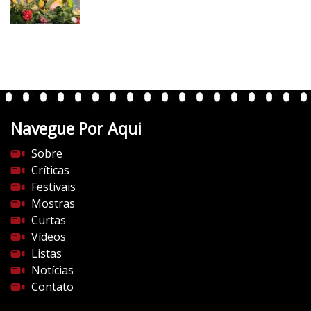
v
e
r
t
e
n
t
Navegue Por Aqui
e
s
Sobre
d
Críticas
o
Festivais
c
Mostras
i
Curtas
n
Vídeos
e
Listas
m
Notícias
a
Contato
.