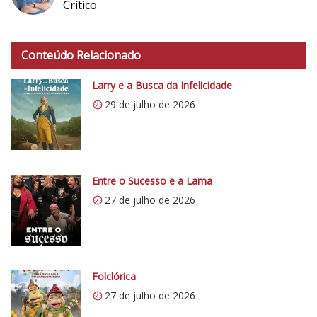
Crítico
h
t
Conteúdo Relacionado
t
p
Larry e a Busca da Infelicidade
s
29 de julho de 2026
:
/
/
i
0
Entre o Sucesso e a Lama
.
27 de julho de 2026
w
p
.
c
o
Folclórica
m
27 de julho de 2026
/