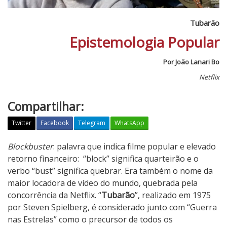
Tubarão
Epistemologia Popular
Por João Lanari Bo
Netflix
Compartilhar:
Twitter
Facebook
Telegram
WhatsApp
T
Blockbuster
: palavra que indica filme popular e elevado
u
retorno financeiro: “block” significa quarteirão e o
b
verbo “bust” significa quebrar. Era também o nome da
a
maior locadora de vídeo do mundo, quebrada pela
r
concorrência da Netflix. “
Tubarão
”, realizado em 1975
ã
por Steven Spielberg, é considerado junto com “Guerra
o
nas Estrelas” como o precursor de todos os