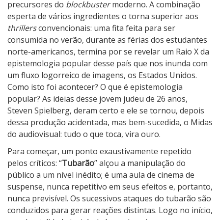
precursores do
blockbuster
moderno. A combinação
esperta de vários ingredientes o torna superior aos
thrillers
convencionais: uma fita feita para ser
consumida no verão, durante as férias dos estudantes
norte-americanos, termina por se revelar um Raio X da
epistemologia popular desse país que nos inunda com
um fluxo logorreico de imagens, os Estados Unidos.
Como isto foi acontecer? O que é epistemologia
popular? As ideias desse jovem judeu de 26 anos,
Steven Spielberg, deram certo e ele se tornou, depois
dessa produção acidentada, mas bem-sucedida, o Midas
do audiovisual: tudo o que toca, vira ouro.
Para começar, um ponto exaustivamente repetido
pelos críticos: “
Tubarão
” alçou a manipulação do
público a um nível inédito; é uma aula de cinema de
suspense, nunca repetitivo em seus efeitos e, portanto,
nunca previsível. Os sucessivos ataques do tubarão são
conduzidos para gerar reações distintas. Logo no início,