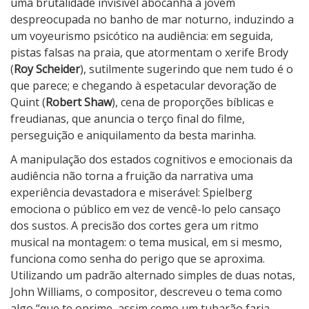
uma brutalidade invisível abocanha a jovem
despreocupada no banho de mar noturno, induzindo a
um voyeurismo psicótico na audiência: em seguida,
pistas falsas na praia, que atormentam o xerife Brody
(
Roy Scheider
), sutilmente sugerindo que nem tudo é o
que parece; e chegando à espetacular devoração de
Quint (
Robert Shaw
), cena de proporções bíblicas e
freudianas, que anuncia o terço final do filme,
perseguição e aniquilamento da besta marinha.
A manipulação dos estados cognitivos e emocionais da
audiência não torna a fruição da narrativa uma
experiência devastadora e miserável: Spielberg
emociona o público em vez de vencê-lo pelo cansaço
dos sustos. A precisão dos cortes gera um ritmo
musical na montagem: o tema musical, em si mesmo,
funciona como senha do perigo que se aproxima.
Utilizando um padrão alternado simples de duas notas,
John Williams, o compositor, descreveu o tema como
algo “que te oprime, assim como um tubarão faria,