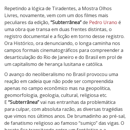
S
Repetindo a lógica de Tiradentes, a Mostra Olhos
u
Livres, novamente, vem com um dos filmes mais
b
peculiares da edição,
“Subterrânea”
de
Pedro Urano
é
t
uma obra que transa em duas frentes distintas, o
e
registro documental e a ficção em torno desse registro.
r
Ora Histórico, ora denunciando, o longa caminha nos
r
campos formais cinematográficos para compreender a
â
desarticulação do Rio de Janeiro e do Brasil em prol de
n
um capitalismo de herança lusitana e católica.
e
O avanço do neoliberalismo no Brasil provocou uma
a
reação em cadeia que não pode ser compreendida
apenas no campo econômico mas na geopolítica,
geomorfologia, geologia, cultural, religiosa etc.
E
“Subterrânea”
vai nas entranhas da problemática
para culpar, com absoluta razão, as diversas tragédias
que vimos nos últimos anos. De brumadinho ao pré-sal,
de fanatismo religioso ao famoso “sumiço” das vigas. O