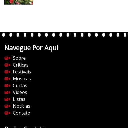
e
r
t
e
n
t
Navegue Por Aqui
e
s
Sobre
d
Críticas
o
Festivais
c
Mostras
i
Curtas
n
Vídeos
e
Listas
m
Notícias
a
Contato
.
c