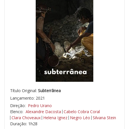
Título Original:
Subterrânea
Lançamento: 2021
Direção:
Pedro Urano
Elenco:
Alexandre Dacosta
Cabelo Cobra Coral
Clara Choveaux
Helena Ignez
Negro Léo
Silvana Stein
Duração: 1h28