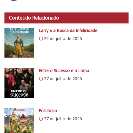
a
h
d
t
o
Conteúdo Relacionado
t
C
p
r
Larry e a Busca da Infelicidade
s
í
29 de julho de 2026
:
t
/
i
/
c
i
o
0
Entre o Sucesso e a Lama
5
.
1
27 de julho de 2026
w
p
.
c
o
Folclórica
m
27 de julho de 2026
/
v