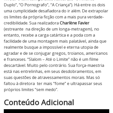
Duplo”, “O Pornografo”, “A Criança”). Há entre os dois
uma cumplicidade desafiadora do ir além. De extrapolar
os limites da própria ficção com a mais pura verdade-
credibilidade. Sua realizadora
Charlène Favier
(estreante
na direção de um longa-metragem), no
entanto, recebe a carga catártica e a poda com a
facilidade de uma montagem mais palatável, ainda que
realmente busque a impossível e eterna utopia de
agradar e de se conjugar gregos, troianos, americanos
e franceses. “Slalom – Até o Limite” não é um filme
descartável. Muito pelo contrário. Sua força-maestria
está nas entrelinhas, em seus desdobramentos, em
suas questões de atravessamentos morais. Mas só
faltou à diretora
ter mais “fome” e ultrapassar seus
próprios limites “sem medo”.
3
Conteúdo Adicional
N
o