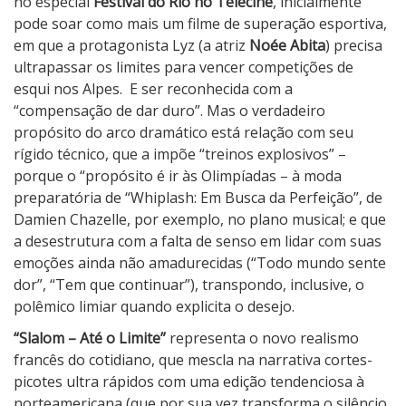
a
no especial
Festival do Rio no Telecine
, inicialmente
l
pode soar como mais um filme de superação esportiva,
o
em que a protagonista Lyz (a atriz
Noée Abita
) precisa
m
ultrapassar os limites para vencer competições de
–
esqui nos Alpes.
E ser reconhecida com a
A
“compensação de dar duro”. Mas o verdadeiro
t
propósito do arco dramático está relação com seu
é
rígido técnico, que a impõe “treinos explosivos” –
o
porque o “propósito é ir às Olimpíadas – à moda
L
preparatória de “Whiplash: Em Busca da Perfeição”, de
i
Damien Chazelle, por exemplo, no plano musical; e que
m
a desestrutura com a falta de senso em lidar com suas
i
emoções ainda não amadurecidas (“Todo mundo sente
t
dor”, “Tem que continuar”), transpondo, inclusive, o
e
polêmico limiar quando explicita o desejo.
“Slalom – Até o Limite”
representa o novo realismo
francês do cotidiano, que mescla na narrativa cortes-
picotes ultra rápidos com uma edição tendenciosa à
norteamericana (que por sua vez transforma o silêncio