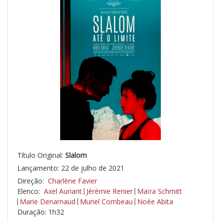
Título Original:
Slalom
Lançamento: 22 de julho de 2021
Direção:
Charlène Favier
Elenco:
Axel Auriant
Jérémie Renier
Maïra Schmitt
Marie Denarnaud
Muriel Combeau
Noée Abita
Duração: 1h32