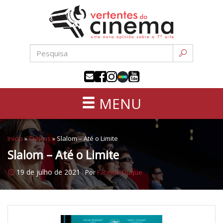
Uma
Pular
nova
para
opinião
o
sobre
conteúdo
a
sétima
arte
MENU
Início
»
Críticas
»
Slalom – Até o Limite
Slalom – Até o Limite
19 de julho de 2021
Por
Fabricio Duque