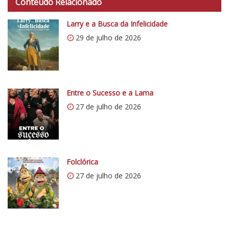
Conteúdo Relacionado
t
p
Larry e a Busca da Infelicidade
s
29 de julho de 2026
:
/
/
i
0
Entre o Sucesso e a Lama
.
27 de julho de 2026
w
p
.
c
o
Folclórica
m
27 de julho de 2026
/
v
e
r