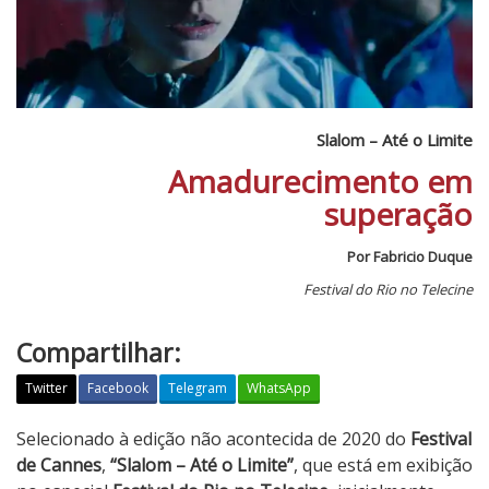
Slalom – Até o Limite
Amadurecimento em
superação
Por Fabricio Duque
Festival do Rio no Telecine
Compartilhar:
Twitter
Facebook
Telegram
WhatsApp
S
Selecionado à edição não acontecida de 2020 do
Festival
l
de Cannes
,
“Slalom – Até o Limite”
, que está em exibição