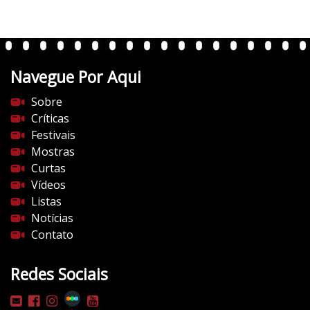
t
e
n
t
Navegue Por Aqui
e
s
Sobre
d
Críticas
o
Festivais
c
Mostras
i
Curtas
n
Vídeos
e
Listas
m
Notícias
a
Contato
.
c
Redes Sociais
o
m
/