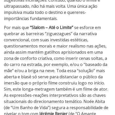
sugestivas inclinações. Contudo, quando o limite é
ultrapassado, não há mais volta. Uma única ação
impulsiva muda todo o destino e quereres-
importâncias fundamentais.
Por mais que
“Slalom – Até o Limite”
se esforce em
quebrar as barreiras “ziguezagues” da narrativa
convencional, com suas investidas estéticas,
questionamentos morais e maior realismo nas ações,
ainda assim mantém gatilhos aprisionados em uma
zona de conforto criativa, como inserir cenas soltas, a
do carro na estrada, por exemplo, e/ou o “baseado da
mãe” e/ou a briga na neve. Toda essa “solução” mais
aberta e blasé só serve para distanciar o público da
imersão que o próprio filme construiu logo no início.
Sim, este longa-metragem também é um filme de ator.
As expressões-reações interpretativos são as chaves
situacionais do direcionamento temático. Noée Abita
(de “Um Banho de Vida”) segura a responsabilidade de
nivelar o tom com
Jérémie Renier
(de “O Amante