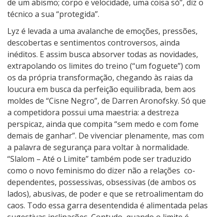
de um abismo; corpo e velocidade, uma coisa só”, diz o
técnico a sua “protegida”.
Lyz é levada a uma avalanche de emoções, pressões,
descobertas e sentimentos controversos, ainda
inéditos. E assim busca absorver todas as novidades,
extrapolando os limites do treino (“um foguete”) com
os da própria transformação, chegando às raias da
loucura em busca da perfeição equilibrada, bem aos
moldes de “Cisne Negro”, de Darren Aronofsky. Só que
a competidora possui uma maestria: a destreza
perspicaz, ainda que compita “sem medo e com fome
demais de ganhar”. De vivenciar plenamente, mas com
a palavra de segurança para voltar à normalidade.
“Slalom – Até o Limite” também pode ser traduzido
como o novo feminismo do dizer não a relações
co-
dependentes, possessivas, obsessivas (de ambos os
lados), abusivas, de poder e que se retroalimentam do
caos. Todo essa garra desentendida é alimentada pelas