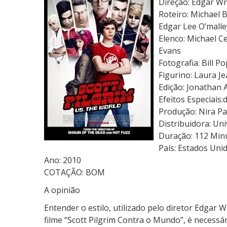
Direção: Edgar Wr
o
Roteiro: Michael 
t
Edgar Lee O’malle
t
Elenco: Michael Ce
P
Evans
i
Fotografia: Bill P
l
Figurino: Laura 
g
Edição: Jonathan 
r
Efeitos Especiais:
i
Produção: Nira Par
m
Distribuidora: Uni
C
Duração: 112 Min
o
País: Estados Uni
n
Ano: 2010
t
COTAÇÃO: BOM
r
A opinião
a
o
Entender o estilo, utilizado pelo diretor Edgar 
M
filme “Scott Pilgrim Contra o Mundo”, é necessá