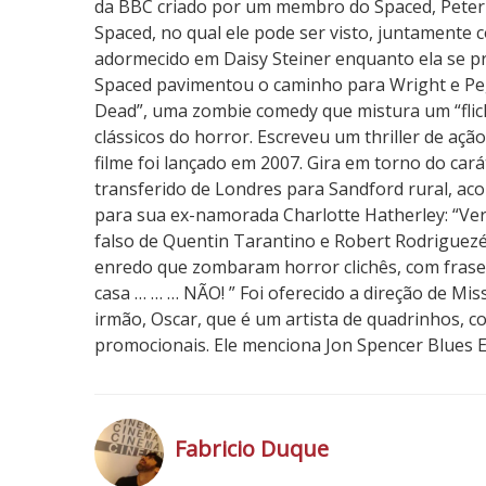
da BBC criado por um membro do Spaced, Peter 
Spaced, no qual ele pode ser visto, juntamente 
adormecido em Daisy Steiner enquanto ela se pr
Spaced pavimentou o caminho para Wright e Peg
Dead”, uma zombie comedy que mistura um “fli
clássicos do horror. Escreveu um thriller de aç
filme foi lançado em 2007. Gira em torno do cará
transferido de Londres para Sandford rural, acon
para sua ex-namorada Charlotte Hatherley: “Ver
falso de Quentin Tarantino e Robert Rodriguez
enredo que zombaram horror clichês, com frases
casa … … … NÃO! ” Foi oferecido a direção de Mis
irmão, Oscar, que é um artista de quadrinhos, c
promocionais. Ele menciona Jon Spencer Blues E
Fabricio Duque