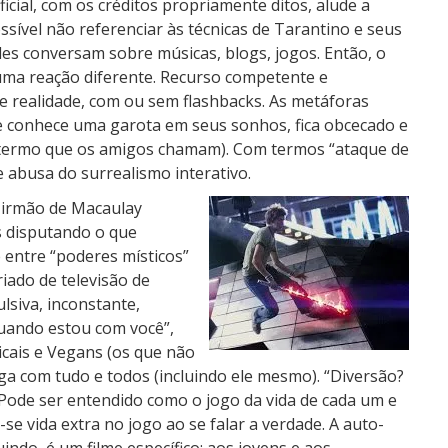
cial, com os créditos propriamente ditos, alude a
ssível não referenciar às técnicas de Tarantino e seus
les conversam sobre músicas, blogs, jogos. Então, o
uma reação diferente. Recurso competente e
 e realidade, com ou sem flashbacks. As metáforas
e conhece uma garota em seus sonhos, fica obcecado e
(termo que os amigos chamam). Com termos “ataque de
e abusa do surrealismo interativo.
, irmão de Macaulay
s disputando o que
 entre “poderes místicos”
iado de televisão de
ulsiva, inconstante,
quando estou com você”,
icais e Vegans (os que não
ga com tudo e todos (incluindo ele mesmo). “Diversão?
Pode ser entendido como o jogo da vida de cada um e
-se vida extra no jogo ao se falar a verdade. A auto-