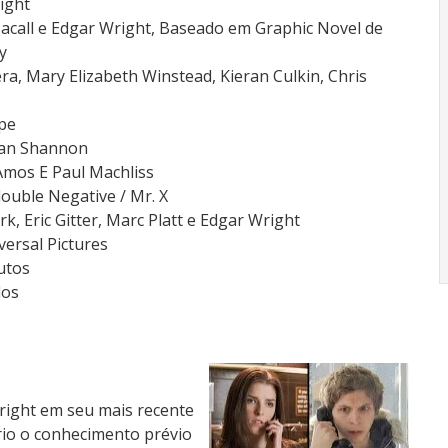
ight
Bacall e Edgar Wright, Baseado em Graphic Novel de
y
ra, Mary Elizabeth Winstead, Kieran Culkin, Chris
ope
Jean Shannon
Amos E Paul Machliss
double Negative / Mr. X
k, Eric Gitter, Marc Platt e Edgar Wright
versal Pictures
utos
dos
Wright em seu mais recente
rio o conhecimento prévio