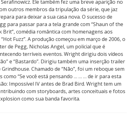
Serafinowicz. Ele também fez uma breve aparição no
com outros membros da tripulação da série, que jaz
epara para deixar a sua casa nova. O sucesso de
g para passar para a tela grande com “Shaun of the
ck Brit”, comédia romântica com homenagens aos
ão “Hot Fuzz”. A produção começou em março de 2006, o
ter de Pegg, Nicholas Angel, um policial que é
tecendo terríveis eventos. Wright dirigiu dois vídeos
ão” e “Bastardo”. Dirigiu também uma inserção trailer
é Grindhouse. Chamado de “Não”, foi um reboque sem
 como “Se você está pensando … … … de ir para esta
são: Impossível IV antes de Brad Bird. Wright tem um
ontribuindo com storyboards, artes conceituais e fotos
xplosion como sua banda favorita.