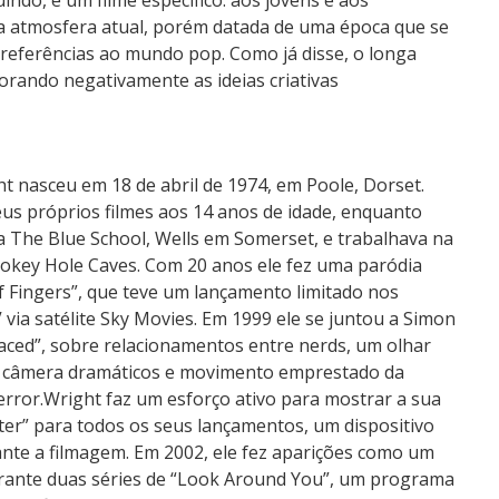
indo, é um filme específico: aos jovens e aos
a atmosfera atual, porém datada de uma época que se
 referências ao mundo pop. Como já disse, o longa
orando negativamente as ideias criativas
 nasceu em 18 de abril de 1974, em Poole, Dorset.
eus próprios filmes aos 14 anos de idade, enquanto
a The Blue School, Wells em Somerset, e trabalhava na
ookey Hole Caves. Com 20 anos ele fez uma paródia
of Fingers”, que teve um lançamento limitado nos
 via satélite Sky Movies. Em 1999 ele se juntou a Simon
paced”, sobre relacionamentos entre nerds, um olhar
e câmera dramáticos e movimento emprestado da
 terror.Wright faz um esforço ativo para mostrar a sua
r” para todos os seus lançamentos, um dispositivo
ante a filmagem. Em 2002, ele fez aparições como um
urante duas séries de “Look Around You”, um programa