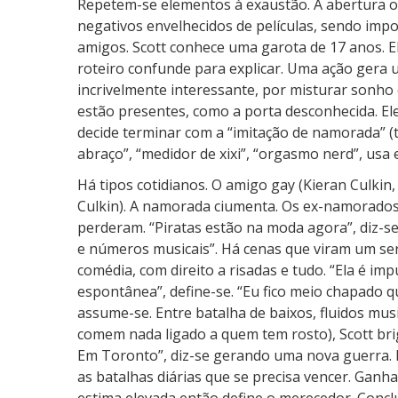
Repetem-se elementos à exaustão. A abertura ofi
negativos envelhecidos de películas, sendo impo
amigos. Scott conhece uma garota de 17 anos. E
roteiro confunde para explicar. Uma ação gera 
incrivelmente interessante, por misturar sonho
estão presentes, como a porta desconhecida. El
decide terminar com a “imitação de namorada” 
abraço”, “medidor de xixi”, “orgasmo nerd”, usa 
Há tipos cotidianos. O amigo gay (Kieran Culkin
Culkin). A namorada ciumenta. Os ex-namorado
perderam. “Piratas estão na moda agora”, diz-se
e números musicais”. Há cenas que viram um ser
comédia, com direito a risadas e tudo. “Ela é imp
espontânea”, define-se. “Eu fico meio chapado 
assume-se. Entre batalha de baixos, fluidos mus
comem nada ligado a quem tem rosto), Scott bri
Em Toronto”, diz-se gerando uma nova guerra. 
as batalhas diárias que se precisa vencer. Ganha