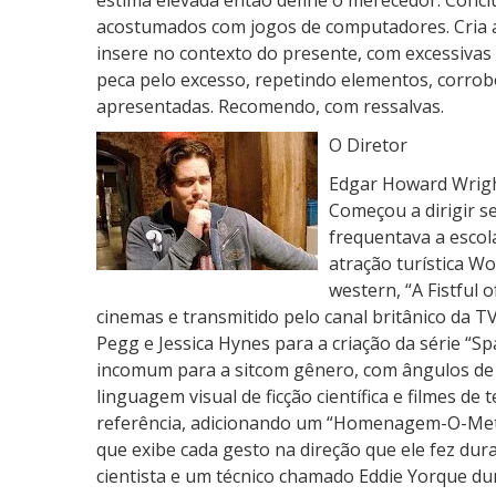
estima elevada então define o merecedor. Conclu
acostumados com jogos de computadores. Cria 
insere no contexto do presente, com excessivas
peca pelo excesso, repetindo elementos, corrob
apresentadas. Recomendo, com ressalvas.
O Diretor
Edgar Howard Wright
Começou a dirigir s
frequentava a escol
atração turística W
western, “A Fistful 
cinemas e transmitido pelo canal britânico da TV
Pegg e Jessica Hynes para a criação da série “S
incomum para a sitcom gênero, com ângulos d
linguagem visual de ficção científica e filmes de
referência, adicionando um “Homenagem-O-Mete
que exibe cada gesto na direção que ele fez dur
cientista e um técnico chamado Eddie Yorque d