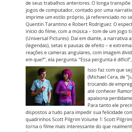
u
de seus trabalhos anteriores. O longa transpõe 
n
jogos de computador, contado por uma narrativ
d
imprime um estilo próprio, já referenciado no s
o
Quentin Tarantino e Robert Rodriguez. O espect
início do filme, com a música – tom de um jogo 
(Universal Pictures). Daí em diante, a narrativa a
(legendas), setas e pausas de efeito – e extrem
reações e cameras angulares, com imagem divi
em que?”, ela pergunta. “Essa pergunta é difícil
Isso faz com que sej
(Michael Cera, de “J
trocando de empreg
até conhecer Ramona
apaixona perdidamen
Para tanto ele prec
dispostos a tudo para impedir sua felicidade co
quadrinhos Scott Pilgrim Volume 1: Scott Pilgrim’
torna o filme mais interessante do que realmente