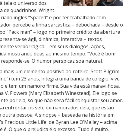
à tela o universo dos
a de quadrinhos. Wright
eriado inglês “Spaced” e por ter trabalhado com
ador percebe a linha sarcástica – debochada – desde o
tipo “Pack man” – logo no primeiro crédito da abertura
presenta-se ágil, dinâmica, interativa – textos
amente verborrágica – em seus diálogos, ações,
dida mostrando duas ao mesmo tempo. “Você é bom
”, responde-se. O humor perspicaz soa natural.
a mais um elemento positivo ao roteiro. Scott Pilgrim
uno”) tem 23 anos, integra uma banda de colégio, vive
o e tem um namoro firme. Sua vida está maravilhosa,
 V. Flowers (Mary Elizabeth Winestead). Ele logo se
te por ela, só que não será fácil conquistar seu amor.
isa enfrentar os sete ex-namorados dela, que estão
m outra pessoa. A sinopse – baseada na história em
s Precious Little Life, de Byran Lee O’Malley – acima
 é. O que o prejudica é o excesso. Tudo é muito.