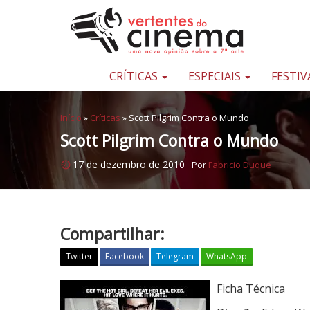
Pular para o conteúdo
Uma
nova
opinião
CRÍTICAS
ESPECIAIS
FESTIV
sobre
a
Início
»
Críticas
»
Scott Pilgrim Contra o Mundo
sétima
Scott Pilgrim Contra o Mundo
arte
17 de dezembro de 2010
Por
Fabricio Duque
Compartilhar:
Twitter
Facebook
Telegram
WhatsApp
S
Ficha Técnica
c