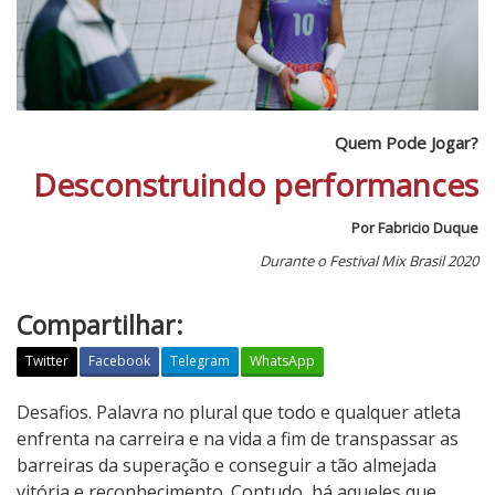
Quem Pode Jogar?
Desconstruindo performances
Por Fabricio Duque
Durante o Festival Mix Brasil 2020
Compartilhar:
Twitter
Facebook
Telegram
WhatsApp
Q
Desafios. Palavra no plural que todo e qualquer atleta
u
enfrenta na carreira e na vida a fim de transpassar as
e
barreiras da superação e conseguir a tão almejada
m
vitória e reconhecimento. Contudo, há aqueles que