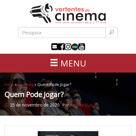
Uma
Pular
nova
para
opinião
o
sobre
conteúdo
a
sétima
arte
MENU
Início
»
Festivais
»
Quem Pode Jogar?
Quem Pode Jogar?
25 de novembro de 2020
Por
Fabricio Duque