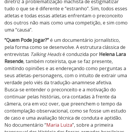
diretriz à problematização machista de estigmatizar
tudo o que se é diferente e “estranho”. Sim, todos esses
atletas e todas essas atletas enfrentam o preconceito
dos outros não mais como uma competição, e sim como
uma “causa”.
“Quem Pode Jogar?”
é um documentário jornalístico,
pela forma como se desenvolve. A estrutura clássica de
entrevistas
Talking Heads
é conduzida por
Helena Lara
Resende
, também roteirista, que se faz presente,
omitindo opiniões e as endereçando como perguntas a
seus atletas-personagens, com o intuito de extrair uma
verdade pelo viés da tradução-anamnese afetiva.
Busca-se entender o preconceito e a motivação do
continuar pelas histórias, ora contadas à frente da
câmera, ora em voz over, que preenchem o tempo da
contemplação observacional, como se fosse um estudo
de caso e uma avaliação técnica de conduta e aptidão.
No documentário “
Maria Luiza
”, sobre a primeira
transexual das História das forças armadas brasileiras,