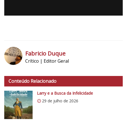
t
i
c
o
5
1
Fabricio Duque
Crítico | Editor Geral
h
t
Conteúdo Relacionado
t
p
Larry e a Busca da Infelicidade
s
29 de julho de 2026
:
/
/
i