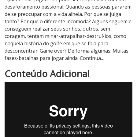
desaforamento passional: Quando as pessoas pararem
de se preocupar com a vida alheia. Por que se julga
tanto? Por que o diferente incomoda? Alguns seguem e
conseguem realizar seus sonhos, outros, sem
coragem, tentam minar-atrapalhar-destruí-los, como
naquela história do golfe em que se fala para
desconcentrar. Game over? De forma algumas. Muitas
fases-batalhas para jogar ainda. Continua…
3
Conteúdo Adicional
N
o
t
a
d
o
C
r
í