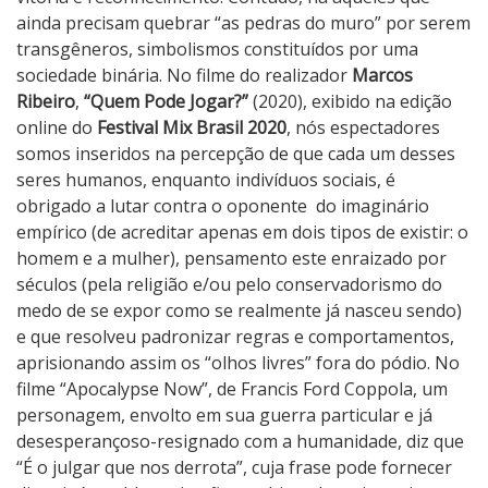
P
ainda precisam quebrar “as pedras do muro” por serem
o
transgêneros, simbolismos constituídos por uma
d
sociedade binária. No filme do realizador
Marcos
e
Ribeiro
,
“Quem Pode Jogar?”
(2020), exibido na edição
J
online do
Festival Mix Brasil 2020
, nós espectadores
o
somos inseridos na percepção de que cada um desses
g
seres humanos, enquanto indivíduos sociais, é
a
obrigado a lutar contra o oponente
do imaginário
r
empírico (de acreditar apenas em dois tipos de existir: o
?
homem e a mulher), pensamento este enraizado por
séculos (pela religião e/ou pelo conservadorismo do
medo de se expor como se realmente já nasceu sendo)
e que resolveu padronizar regras e comportamentos,
aprisionando assim os “olhos livres” fora do pódio. No
filme “Apocalypse Now”, de Francis Ford Coppola, um
personagem, envolto em sua guerra particular e já
desesperançoso-resignado com a humanidade, diz que
“É o julgar que nos derrota”, cuja frase pode fornecer