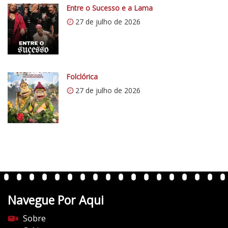
0
Entre o Sucesso e a Lama
.
27 de julho de 2026
w
p
.
c
o
Folclórica
m
27 de julho de 2026
/
v
e
r
t
e
n
t
Navegue Por Aqui
e
s
Sobre
d