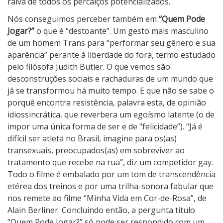
raiva de todos os percalços potencializados.
Nós conseguimos perceber também em
“Quem Pode
Jogar?”
o que é “destoante”. Um gesto mais masculino
de um homem Trans para “performar seu gênero e sua
aparência” perante à liberdade do fora, termo estudado
pelo filósofa Judith Butler. O que vemos são
desconstruções sociais e rachaduras de um mundo que
já se transformou há muito tempo. E que não se sabe o
porquê encontra resistência, palavra esta, de opinião
idiossincrática, que reverbera um egoísmo latente (o de
impor uma única forma de ser e de “felicidade”). “Já é
difícil ser atleta no Brasil, imagine para os(as)
transexuais, preocupados(as) em sobreviver ao
tratamento que recebe na rua”, diz um competidor gay.
Todo o filme é embalado por um tom de transcendência
etérea dos treinos e por uma trilha-sonora fabular que
nos remete ao filme “Minha Vida em Cor-de-Rosa”, de
Alain Berliner. Concluindo então, a pergunta título
“Quem Pode Jogar?” só pode ser respondido com um