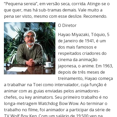
“Pequena sereia”, em versão seca, corrida. Atinge-se o
que quer, mas há sub-tramas demais. Vale muito a
pena ser visto, mesmo com esse deslize. Recomendo.
O Diretor
Hayao Miyazaki, Tóquio, 5
de Janeiro de 1941, é um
dos mais famosos e
respeitados criadores do
cinema da animação
japonesa, o anime. Em 1963,
depois de três meses de
treinamento, Hayao começa
a trabalhar na Toei como intervalador, cuja função é
animar com as guias enviadas pelos animadores-
chefes, ou key animators. Seu primeiro trabalho é no
longa-metragem Watchdog Bow Wow. Ao terminar o
trabalho no filme, foi animador a participar da série de
TV Wolf Boy Ken. Com um salário de 19.500 yen na