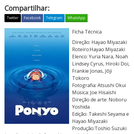
Compartilhar:
Twitter
Facebook
Telegram
WhatsApp
P
Ficha Técnica
o
Direção: Hayao Miyazaki
n
Roteiro:Hayao Miyazaki
y
Elenco: Yuria Nara, Noah
o
Lindsey Cyrus, Hiroki Doi,
[
Frankie Jonas, Jôji
U
Tokoro
m
Fotografia: Atsushi Okui
a
Música: Joe Hisaishi
a
Direção de arte: Noboru
m
Yoshida
i
Edição: Takeshi Seyama e
z
Hayao Miyazaki
a
Produção:Toshio Suzuki
d