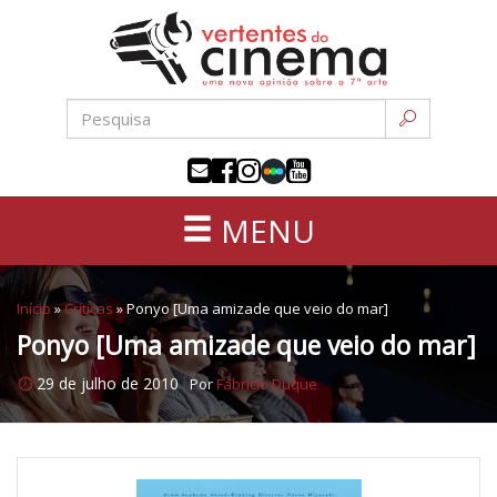
Uma
Pular
nova
para
opinião
o
sobre
conteúdo
a
sétima
arte
MENU
Início
»
Críticas
»
Ponyo [Uma amizade que veio do mar]
Ponyo [Uma amizade que veio do mar]
29 de julho de 2010
Por
Fabricio Duque