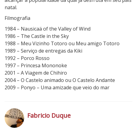
alcançar a popularidade da qual já desfruta em seu país
natal.
Filmografia
1984 – Nausicaä of the Valley of Wind
1986 – The Castle in the Sky
1988 – Meu Vizinho Totoro ou Meu amigo Totoro
1989 – Serviço de entregas da Kiki
1992 – Porco Rosso
1997 – Princesa Mononoke
2001 – A Viagem de Chihiro
2004 – O Castelo animado ou O Castelo Andante
2009 – Ponyo – Uma amizade que veio do mar
Fabricio Duque
h