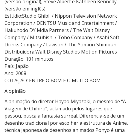
(versão original), Steve Alpert e Kathleen Kennedy
e
(versão em inglês)
q
Estúdio:Studio Ghibli / Nippon Television Network
u
Corporation / DENTSU Music and Entertainment /
e
Hakuhodo DY Mdia Partners / The Walt Disney
v
Company / Mitsubishi / Toho Company / Asahi Soft
e
Drinks Company / Lawson / The Yomiuri Shimbun
i
Distribuidora:Walt Disney Studios Motion Pictures
o
Duração: 101 minutos
d
País: Japão
o
Ano: 2008
m
COTAÇÃO: ENTRE O BOM E O MUITO BOM
a
A opinião
r
]
A animação do diretor Hayao Miyazaki, o mesmo de “A
Viagem de Chihiro”, aclamado pelos lugares que
passou, busca a fantasia surreal. Diferencia-se de um
desenho tradicional por escolher a estrutura de Anime,
técnica japonesa de desenhos animados.Ponyo é uma