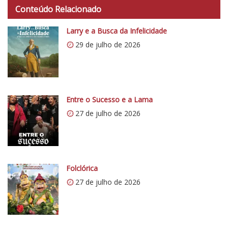
t
Conteúdo Relacionado
t
p
Larry e a Busca da Infelicidade
s
29 de julho de 2026
:
/
/
i
0
Entre o Sucesso e a Lama
.
27 de julho de 2026
w
p
.
c
Folclórica
o
27 de julho de 2026
m
/
v
e