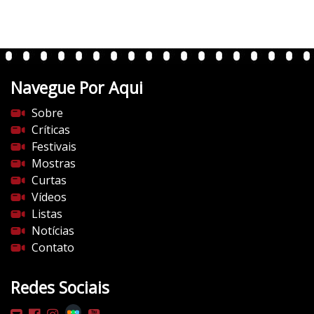
r
t
e
n
t
Navegue Por Aqui
e
s
Sobre
d
Críticas
o
Festivais
c
Mostras
i
Curtas
n
Vídeos
e
Listas
m
Notícias
a
Contato
.
c
Redes Sociais
o
m