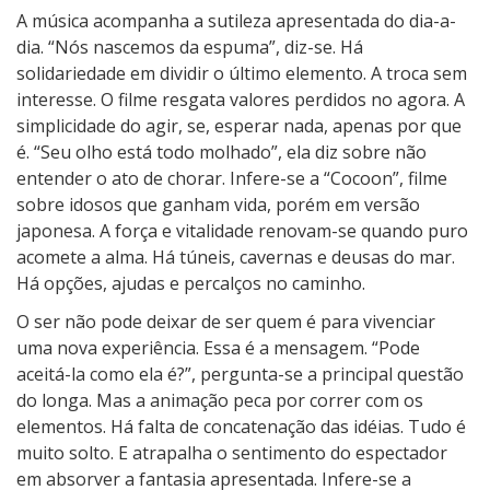
A música acompanha a sutileza apresentada do dia-a-
dia. “Nós nascemos da espuma”, diz-se. Há
solidariedade em dividir o último elemento. A troca sem
interesse. O filme resgata valores perdidos no agora. A
simplicidade do agir, se, esperar nada, apenas por que
é. “Seu olho está todo molhado”, ela diz sobre não
entender o ato de chorar. Infere-se a “Cocoon”, filme
sobre idosos que ganham vida, porém em versão
japonesa. A força e vitalidade renovam-se quando puro
acomete a alma. Há túneis, cavernas e deusas do mar.
Há opções, ajudas e percalços no caminho.
O ser não pode deixar de ser quem é para vivenciar
uma nova experiência. Essa é a mensagem. “Pode
aceitá-la como ela é?”, pergunta-se a principal questão
do longa. Mas a animação peca por correr com os
elementos. Há falta de concatenação das idéias. Tudo é
muito solto. E atrapalha o sentimento do espectador
em absorver a fantasia apresentada. Infere-se a