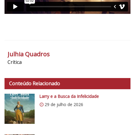
t
i
c
o
5
1
Julhia Quadros
Crítica
Conteúdo Relacionado
Larry e a Busca da Infelicidade
29 de julho de 2026