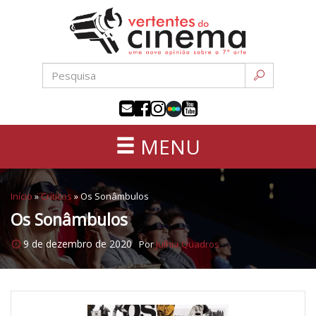
Uma
Pular
nova
para
opinião
o
sobre
conteúdo
a
sétima
arte
MENU
Início
»
Críticas
»
Os Sonâmbulos
Os Sonâmbulos
9 de dezembro de 2020
Por
Julhia Quadros