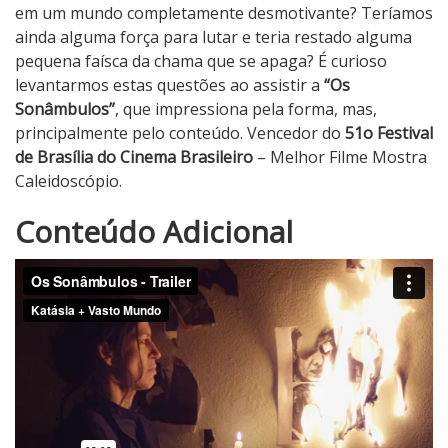
em um mundo completamente desmotivante? Teríamos
ainda alguma força para lutar e teria restado alguma
pequena faísca da chama que se apaga? É curioso
levantarmos estas questões ao assistir a
“Os
Sonâmbulos”
, que impressiona pela forma, mas,
principalmente pelo conteúdo. Vencedor do
51o Festival
de Brasília do Cinema Brasileiro
– Melhor Filme Mostra
Caleidoscópio.
4
Conteúdo Adicional
N
o
t
a
d
o
C
r
í