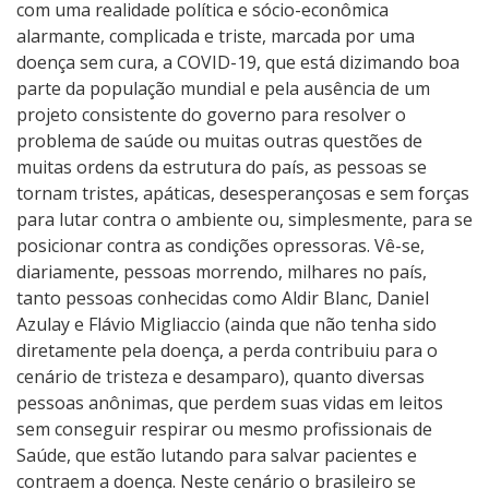
o
com uma realidade política e sócio-econômica
n
alarmante, complicada e triste, marcada por uma
â
doença sem cura, a COVID-19, que está dizimando boa
m
parte da população mundial e pela ausência de um
b
projeto consistente do governo para resolver o
u
problema de saúde ou muitas outras questões de
l
muitas ordens da estrutura do país, as pessoas se
o
tornam tristes, apáticas, desesperançosas e sem forças
s
para lutar contra o ambiente ou, simplesmente, para se
posicionar contra as condições opressoras. Vê-se,
diariamente, pessoas morrendo, milhares no país,
tanto pessoas conhecidas como Aldir Blanc, Daniel
Azulay e Flávio Migliaccio (ainda que não tenha sido
diretamente pela doença, a perda contribuiu para o
cenário de tristeza e desamparo), quanto diversas
pessoas anônimas, que perdem suas vidas em leitos
sem conseguir respirar ou mesmo profissionais de
Saúde, que estão lutando para salvar pacientes e
contraem a doença. Neste cenário o brasileiro se