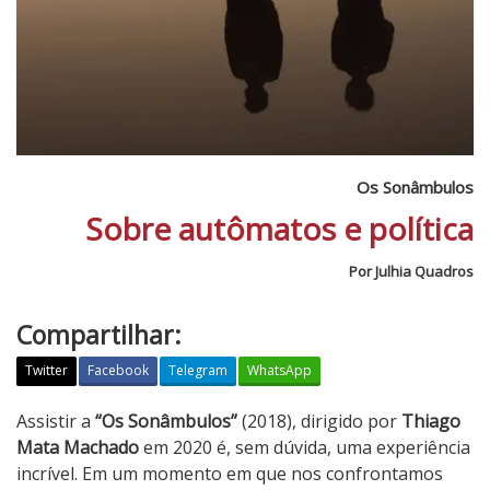
Os Sonâmbulos
Sobre autômatos e política
Por Julhia Quadros
Compartilhar:
Twitter
Facebook
Telegram
WhatsApp
O
Assistir a
“Os Sonâmbulos”
(2018), dirigido por
Thiago
s
Mata Machado
em 2020 é, sem dúvida, uma experiência
S
incrível. Em um momento em que nos confrontamos