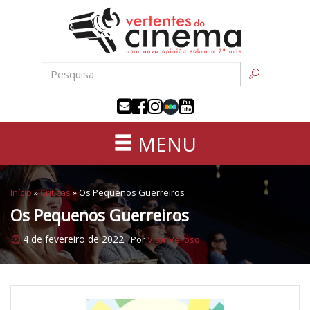
Uma
Pular
nova
para
opinião
o
sobre
conteúdo
a
sétima
arte
MENU
Início
»
Críticas
»
Os Pequenos Guerreiros
Os Pequenos Guerreiros
4 de fevereiro de 2022
Por
Vitor Velloso