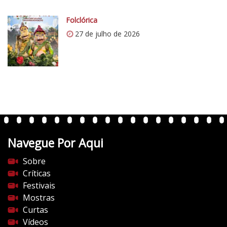
c
o
Folclórica
m
27 de julho de 2026
/
v
e
r
t
e
n
t
Navegue Por Aqui
e
s
Sobre
d
Críticas
o
Festivais
c
Mostras
i
Curtas
n
Vídeos