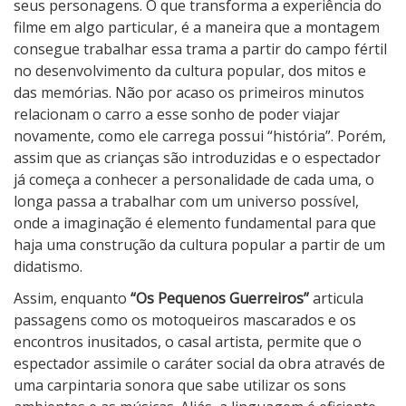
e
seus personagens. O que transforma a experiência do
n
filme em algo particular, é a maneira que a montagem
o
consegue trabalhar essa trama a partir do campo fértil
s
no desenvolvimento da cultura popular, dos mitos e
G
das memórias. Não por acaso os primeiros minutos
u
relacionam o carro a esse sonho de poder viajar
e
novamente, como ele carrega possui “história”. Porém,
r
assim que as crianças são introduzidas e o espectador
r
já começa a conhecer a personalidade de cada uma, o
e
longa passa a trabalhar com um universo possível,
i
onde a imaginação é elemento fundamental para que
r
haja uma construção da cultura popular a partir de um
o
didatismo.
s
Assim, enquanto
“Os Pequenos Guerreiros”
articula
passagens como os motoqueiros mascarados e os
encontros inusitados, o casal artista, permite que o
espectador assimile o caráter social da obra através de
uma carpintaria sonora que sabe utilizar os sons