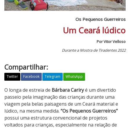
Os Pequenos Guerreiros
Um Ceará lúdico
Por Vitor Velloso
Durante a Mostra de Tiradentes 2022
Compartilhar:
Twitter
Facebook
Telegram
WhatsApp
O
O longa de estreia de
Bárbara Cariry
é um divertido
s
passeio pela imaginação das crianças durante uma
P
viagem pela belas paisagens de um Ceará material e
e
lúdico, na mesma medida.
“Os Pequenos Guerreiros”
q
possui uma estrutura convencional de projetos
u
voltados para crianças, especialmente na relação de