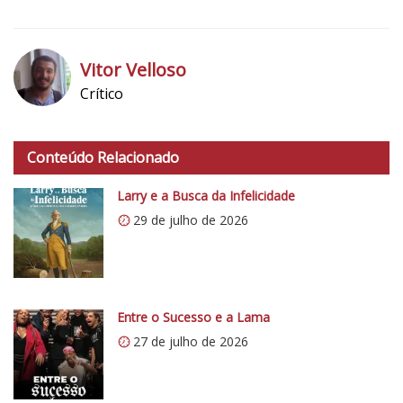
3
N
o
Vitor Velloso
t
Crítico
a
h
d
t
o
Conteúdo Relacionado
t
C
p
r
Larry e a Busca da Infelicidade
s
í
29 de julho de 2026
:
t
/
i
/
c
i
o
0
Entre o Sucesso e a Lama
5
.
1
27 de julho de 2026
w
p
.