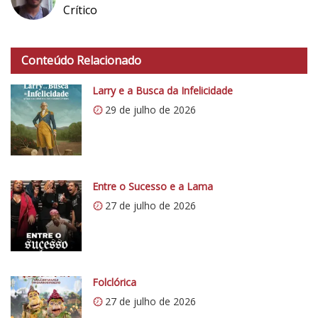
Crítico
h
t
Conteúdo Relacionado
t
p
Larry e a Busca da Infelicidade
s
29 de julho de 2026
:
/
/
i
0
Entre o Sucesso e a Lama
.
27 de julho de 2026
w
p
.
c
o
Folclórica
m
27 de julho de 2026
/