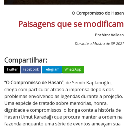
O Compromisso de Hasan
Paisagens que se modificam
Por Vitor Velloso
Durante a Mostra de SP 2021
Compartilhar:
Twitter
Facebook
Telegram
WhatsApp
O
“O Compromisso de Hasan”
, de Semih Kaplanoğlu,
C
chega com particular atraso à imprensa depois dos
o
problemas envolvendo as legendas durante a projeção.
m
Uma espécie de tratado sobre memórias, honra,
p
dignidade e compromissos, o longa conta a história de
r
Hasan (Umut Karadağ) que procura manter a ordem na
o
fazenda enquanto uma série de eventos ameaçam sua