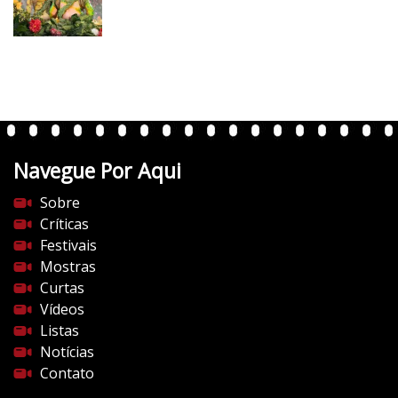
v
e
r
t
e
n
t
Navegue Por Aqui
e
s
Sobre
d
Críticas
o
Festivais
c
Mostras
i
Curtas
n
Vídeos
e
Listas
m
Notícias
a
Contato
.