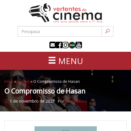
Uma
Pular
nova
para
opinião
o
sobre
conteúdo
a
sétima
arte
MENU
Início
»
Críticas
»
O Compromisso de Hasan
O Compromisso de Hasan
1 de novembro de 2021
Por
Vitor Velloso