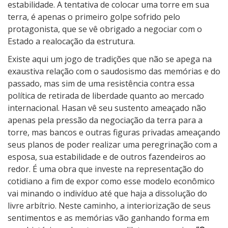
m
estabilidade. A tentativa de colocar uma torre em sua
i
terra, é apenas o primeiro golpe sofrido pelo
s
protagonista, que se vê obrigado a negociar com o
s
Estado a realocação da estrutura.
o
Existe aqui um jogo de tradições que não se apega na
d
exaustiva relação com o saudosismo das memórias e do
e
passado, mas sim de uma resistência contra essa
H
política de retirada de liberdade quanto ao mercado
a
internacional. Hasan vê seu sustento ameaçado não
s
apenas pela pressão da negociação da terra para a
a
torre, mas bancos e outras figuras privadas ameaçando
n
seus planos de poder realizar uma peregrinação com a
esposa, sua estabilidade e de outros fazendeiros ao
redor. É uma obra que investe na representação do
cotidiano a fim de expor como esse modelo econômico
vai minando o indivíduo até que haja a dissolução do
livre arbítrio. Neste caminho, a interiorização de seus
sentimentos e as memórias vão ganhando forma em