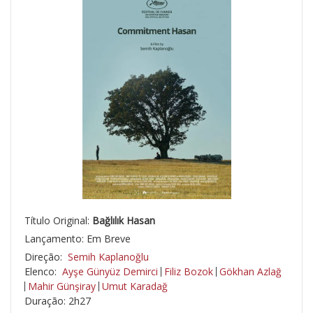
Título Original:
Bağlılık Hasan
Lançamento: Em Breve
Direção:
Semih Kaplanoğlu
Elenco:
Ayşe Günyüz Demirci
Filiz Bozok
Gökhan Azlağ
Mahir Günşiray
Umut Karadağ
Duração: 2h27