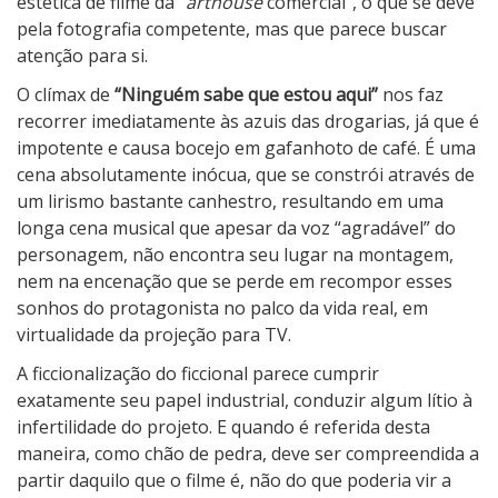
estética de filme da “
arthouse
comercial”, o que se deve
pela fotografia competente, mas que parece buscar
atenção para si.
O clímax de
“Ninguém sabe que estou aqui”
nos faz
recorrer imediatamente às azuis das drogarias, já que é
impotente e causa bocejo em gafanhoto de café. É uma
cena absolutamente inócua, que se constrói através de
um lirismo bastante canhestro, resultando em uma
longa cena musical que apesar da voz “agradável” do
personagem, não encontra seu lugar na montagem,
nem na encenação que se perde em recompor esses
sonhos do protagonista no palco da vida real, em
virtualidade da projeção para TV.
A ficcionalização do ficcional parece cumprir
exatamente seu papel industrial, conduzir algum lítio à
infertilidade do projeto. E quando é referida desta
maneira, como chão de pedra, deve ser compreendida a
partir daquilo que o filme é, não do que poderia vir a