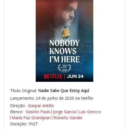
Título Original:
Nadie Sabe Que Estoy Aquí
Lançamento: 24 de junho de 2020 na Netflix
Direção:
Gaspar Antillo
Elenco:
Gastón Pauls
Jorge Garcia
Luis Gnecco
María Paz Grandjean
Roberto Vander
Duração: 1h27