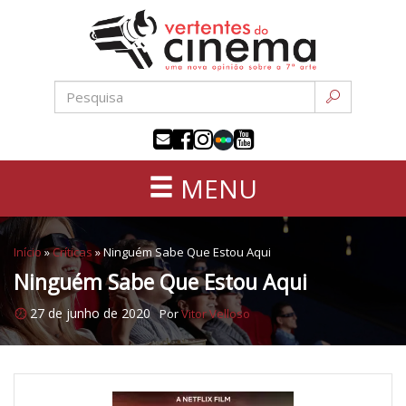
Uma
Pular
nova
para
opinião
o
sobre
conteúdo
a
sétima
arte
MENU
Início
»
Críticas
»
Ninguém Sabe Que Estou Aqui
Ninguém Sabe Que Estou Aqui
27 de junho de 2020
Por
Vitor Velloso