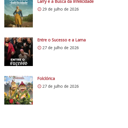
Larry e a Busca da Infelicidade
s
29 de julho de 2026
:
/
/
i
0
Entre o Sucesso e a Lama
.
27 de julho de 2026
w
p
.
c
o
Folclórica
m
27 de julho de 2026
/
v
e
r
t
e