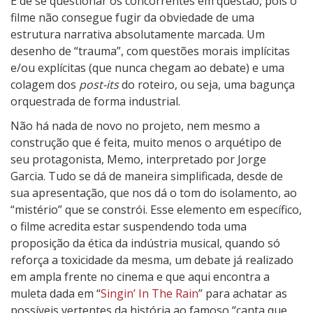
É de se questionar os concorrentes em questão, pois o
m
filme não consegue fugir da obviedade de uma
S
estrutura narrativa absolutamente marcada. Um
a
desenho de “trauma”, com questões morais implícitas
b
e/ou explícitas (que nunca chegam ao debate) e uma
e
colagem dos
post-its
do roteiro, ou seja, uma bagunça
Q
orquestrada de forma industrial.
u
Não há nada de novo no projeto, nem mesmo a
e
construção que é feita, muito menos o arquétipo de
E
seu protagonista, Memo, interpretado por Jorge
s
Garcia. Tudo se dá de maneira simplificada, desde de
t
sua apresentação, que nos dá o tom do isolamento, ao
o
“mistério” que se constrói. Esse elemento em específico,
u
o filme acredita estar suspendendo toda uma
A
proposição da ética da indústria musical, quando só
q
reforça a toxicidade da mesma, um debate já realizado
u
em ampla frente no cinema e que aqui encontra a
i
muleta dada em “
Singin’ In The Rain
” para achatar as
possíveis vertentes da história ao famoso “canta que