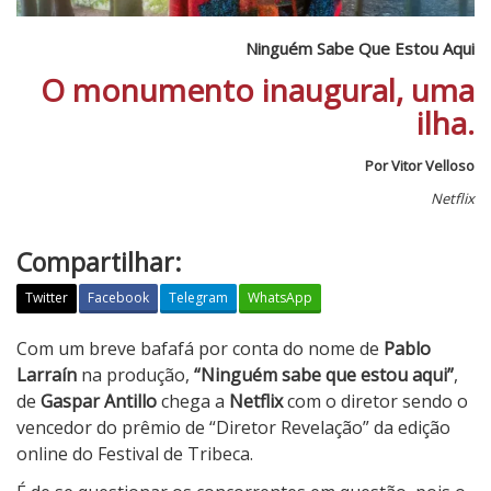
Ninguém Sabe Que Estou Aqui
O monumento inaugural, uma
ilha.
Por Vitor Velloso
Netflix
Compartilhar:
Twitter
Facebook
Telegram
WhatsApp
N
Com um breve bafafá por conta do nome de
Pablo
i
Larraín
na produção,
“Ninguém sabe que estou aqui”
,
n
de
Gaspar Antillo
chega a
Netflix
com o diretor sendo o
g
vencedor do prêmio de “Diretor Revelação” da edição
u
online do Festival de Tribeca.
é