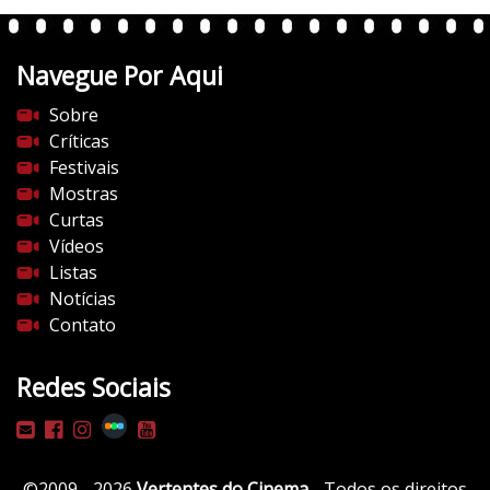
n
t
Navegue Por Aqui
e
s
Sobre
d
Críticas
o
Festivais
c
Mostras
i
Curtas
n
Vídeos
e
Listas
m
Notícias
a
Contato
.
c
Redes Sociais
o
m
/
w
©2009 - 2026
Vertentes do Cinema
- Todos os direitos