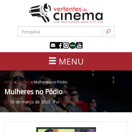
Uma
Pular
nova
para
opinião
o
sobre
conteúdo
a
sétima
arte
MENU
Início
»
Críticas
»
Mulheres no Pódio
Mulheres no Pódio
10 de março de 2025
Por
Vitor Velloso