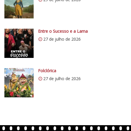
:
/
/
i
0
Entre o Sucesso e a Lama
.
27 de julho de 2026
w
p
.
c
o
Folclórica
m
27 de julho de 2026
/
v
e
r
t
e
n