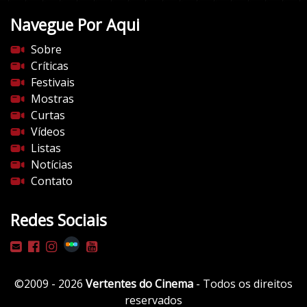
t
Navegue Por Aqui
e
s
Sobre
d
Críticas
o
Festivais
c
Mostras
i
Curtas
n
Vídeos
e
Listas
m
Notícias
a
Contato
.
c
Redes Sociais
o
m
/
w
©2009 - 2026
Vertentes do Cinema
- Todos os direitos
p
reservados
-