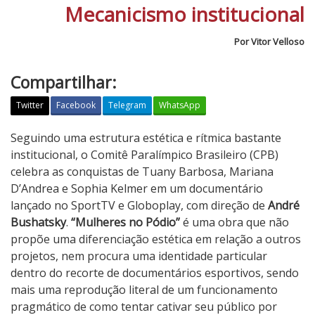
Mecanicismo institucional
Por Vitor Velloso
Compartilhar:
Twitter
Facebook
Telegram
WhatsApp
M
Seguindo uma estrutura estética e rítmica bastante
u
institucional, o Comitê Paralímpico Brasileiro (CPB)
l
celebra as conquistas de Tuany Barbosa, Mariana
h
D’Andrea e Sophia Kelmer em um documentário
e
lançado no SportTV e Globoplay, com direção de
André
r
Bushatsky
.
“Mulheres no Pódio”
é uma obra que não
e
propõe uma diferenciação estética em relação a outros
s
projetos, nem procura uma identidade particular
n
dentro do recorte de documentários esportivos, sendo
o
mais uma reprodução literal de um funcionamento
P
pragmático de como tentar cativar seu público por