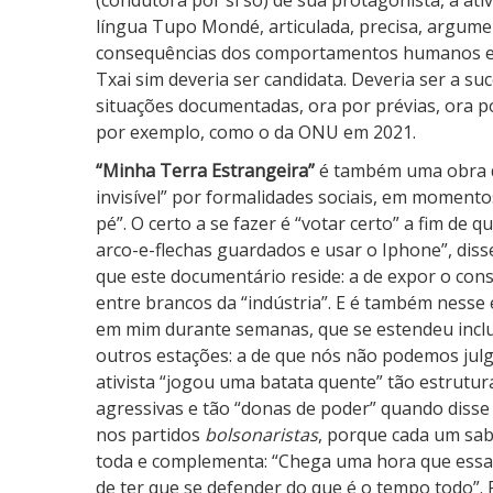
(condutora por si só) de sua protagonista, a ati
língua Tupo Mondé, articulada, precisa, argum
consequências dos comportamentos humanos enq
Txai sim deveria ser candidata. Deveria ser a su
situações documentadas, ora por prévias, ora po
por exemplo, como o da ONU em 2021.
“Minha Terra Estrangeira”
é também uma obra d
invisível” por formalidades sociais, em moment
pé”. O certo a se fazer é “votar certo” a fim de 
arco-e-flechas guardados e usar o Iphone”, dis
que este documentário reside: a de expor o cons
entre brancos da “indústria”. E é também nesse
em mim durante semanas, que se estendeu inclu
outros estações: a de que nós não podemos julg
ativista “jogou uma batata quente” tão estrutura
agressivas e tão “donas de poder” quando disse
nos partidos
bolsonaristas
, porque cada um sabe
toda e complementa: “Chega uma hora que essa 
de ter que se defender do que é o tempo todo”. 