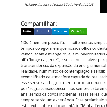
Assistido durante o Festival É Tudo Verdade 2025
Compartilhar:
Twitter
Facebook
Telegram
WhatsApp
M
Não é nem um pouco fácil, muito menos simples
i
tempos do agora, em que nossos olhos ocidentai
n
vemos, soam estrangeiro, e, sim, padronizados
h
ali” (“longe da gente”), isso acontece talvez p
a
transcendência, da expansão da energia mental
T
realidade, num misto de contemplação e sensibil
e
exemplificado da atmosfera captada do realizad
r
esse sensorial chegou a ser incorporado na terc
r
por “regra consequência”, nós sempre estaremos
a
analisemos os povos indígenas, esses seres, que
E
sempre serão um experiência. Esse preâmbulo 
s
este texto sobre o documentário
“Minha Terra 