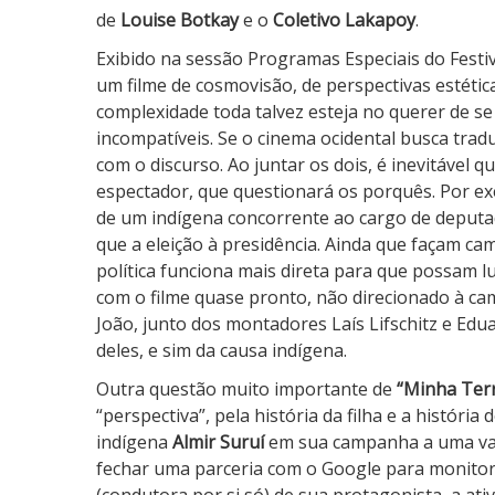
t
de
Louise Botkay
e o
Coletivo Lakapoy
.
r
Exibido na sessão Programas Especiais do Festi
a
um filme de cosmovisão, de perspectivas estética
n
complexidade toda talvez esteja no querer de se
g
incompatíveis. Se o cinema ocidental busca tra
e
com o discurso. Ao juntar os dois, é inevitável 
i
espectador, que questionará os porquês. Por exe
r
de um indígena concorrente ao cargo de deputad
a
que a eleição à presidência. Ainda que façam ca
política funciona mais direta para que possam lu
com o filme quase pronto, não direcionado à c
João, junto dos montadores Laís Lifschitz e Edu
deles, e sim da causa indígena.
Outra questão muito importante de
“Minha Ter
“perspectiva”, pela história da filha e a históri
indígena
Almir Suruí
em sua campanha a uma vag
fechar uma parceria com o Google para monitor