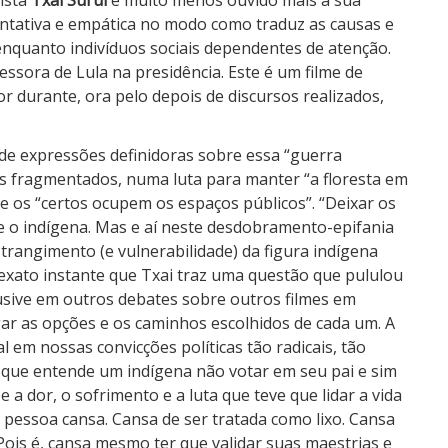
vista
Txai Suruí
e muito menos ouvido mais a sua
entativa e empática no modo como traduz as causas e
uanto indivíduos sociais dependentes de atenção.
cessora de Lula na presidência. Este é um filme de
r durante, ora pelo depois de discursos realizados,
e expressões definidoras sobre essa “guerra
os fragmentados, numa luta para manter “a floresta em
que os “certos ocupem os espaços públicos”. “Deixar os
se o indígena. Mas e aí neste desdobramento-epifania
trangimento (e vulnerabilidade) da figura indígena
 exato instante que Txai traz uma questão que pululou
sive em outros debates sobre outros filmes em
ar as opções e os caminhos escolhidos de cada um. A
l em nossas convicções políticas tão radicais, tão
 que entende um indígena não votar em seu pai e sim
 a dor, o sofrimento e a luta que teve que lidar a vida
pessoa cansa. Cansa de ser tratada como lixo. Cansa
Pois é, cansa mesmo ter que validar suas maestrias e