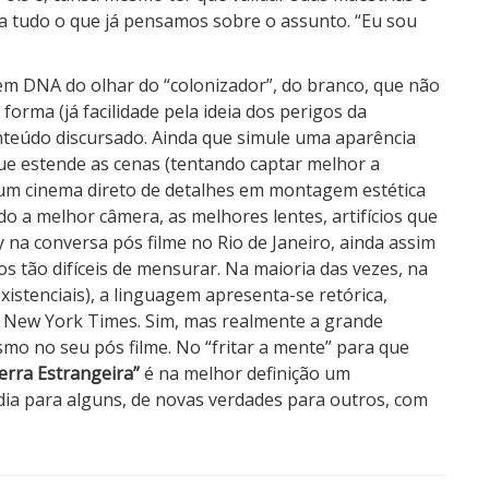
 tudo o que já pensamos sobre o assunto. “Eu sou
em DNA do olhar do “colonizador”, do branco, que não
forma (já facilidade pela ideia dos perigos da
nteúdo discursado. Ainda que simule uma aparência
ue estende as cenas (tentando captar melhor a
 um cinema direto de detalhes em montagem estética
do a melhor câmera, as melhores lentes, artifícios que
 na conversa pós filme no Rio de Janeiro, ainda assim
s tão difíceis de mensurar. Na maioria das vezes, na
existenciais), a linguagem apresenta-se retórica,
 o New York Times. Sim, mas realmente a grande
o no seu pós filme. No “fritar a mente” para que
erra Estrangeira”
é na melhor definição um
ia para alguns, de novas verdades para outros, com