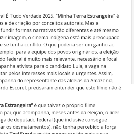
val É Tudo Verdade 2025,
“Minha Terra Estrangeira”
é
s e de criação por conceitos autorais. Mas a
 fundir formas narrativas tão diferentes e até mesmo
duzir imagem, o cinema indígena está mais preocupado
que se tenha conflito. O que poderia ser um ganho ao
mplo, para a equipe dos povos originários, a eleição
o federal é muito mais relevante, necessário e focal
mpanha ativista para o candidato Lula, a vaga na
tar pelos interesses mais locais e urgentes. Assim,
ampanha do representante das aldeias da Amazônia,
ardo Escorel, precisaram entender que este filme não é
ra Estrangeira”
é que talvez o próprio filme
a do pai, que acompanha, meses antes da eleição, o líder
a de deputado federal (que inclusive consegue
ar os desmatamentos), não tenha percebido a força