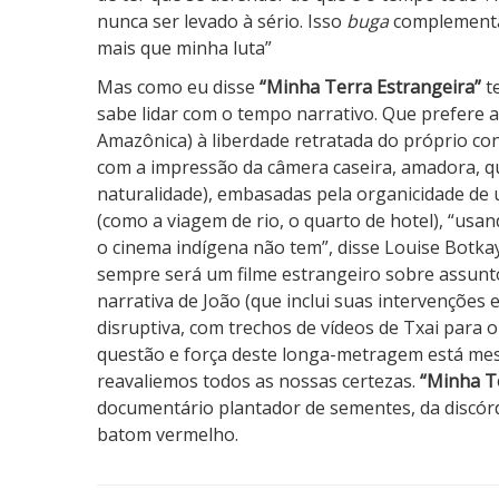
nunca ser levado à sério. Isso
buga
complementa
mais que minha luta”
Mas como eu disse
“Minha Terra Estrangeira”
t
sabe lidar com o tempo narrativo. Que prefere a 
Amazônica) à liberdade retratada do próprio co
com a impressão da câmera caseira, amadora, q
naturalidade), embasadas pela organicidade de
(como a viagem de rio, o quarto de hotel), “usan
o cinema indígena não tem”, disse Louise Botkay
sempre será um filme estrangeiro sobre assunto
narrativa de João (que inclui suas intervenções 
disruptiva, com trechos de vídeos de Txai para
questão e força deste longa-metragem está mesm
reavaliemos todos as nossas certezas.
“Minha T
documentário plantador de sementes, da discórd
batom vermelho.
3