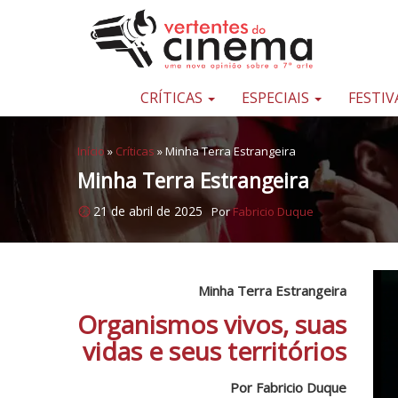
Pular para o conteúdo
Uma
nova
opinião
CRÍTICAS
ESPECIAIS
FESTIV
sobre
a
Início
»
Críticas
»
Minha Terra Estrangeira
sétima
Minha Terra Estrangeira
arte
21 de abril de 2025
Por
Fabricio Duque
Minha Terra Estrangeira
Organismos vivos, suas
vidas e seus territórios
Por Fabricio Duque