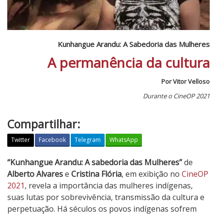
Kunhangue Arandu: A Sabedoria das Mulheres
A permanência da cultura
Por Vitor Velloso
Durante o CineOP 2021
Compartilhar:
Twitter
Facebook
Telegram
WhatsApp
K
“Kunhangue Arandu: A sabedoria das Mulheres”
de
u
Alberto Alvares
e
Cristina Flória
, em exibição no
CineOP
n
2021
, revela a importância das mulheres indígenas,
h
suas lutas por sobrevivência, transmissão da cultura e
a
perpetuação. Há séculos os povos indígenas sofrem