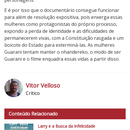
personagens.
E é por isso que o documentário consegue funcionar
para além de resolução expositiva, pois enxerga essas
mulheres como protagonistas do próprio processo,
expondo a perda de identidade e as dificuldades de
permanecerem vivas, com a Constituição rasgada e um
boicote do Estado para exterminá-las. As mulheres
Guarani tentam manter o nhandereko, o modo de ser
Guarani e o filme enquadra essas vidas a partir disso.
3
N
o
Vitor Velloso
t
Crítico
a
h
d
t
o
Conteúdo Relacionado
t
C
p
r
Larry e a Busca da Infelicidade
s