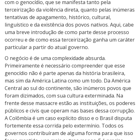
n
com o genocídio, que se manifesta tanto pela
g
terceirização da violência direta, quanto pelas inúmeras
u
tentativas de apagamento, histórico, cultural,
e
linguístico e da existência dos povos nativos. Aqui, cabe
A
uma breve introdução de como parte desse processo
r
ocorreu e de como essa terceirização ganha um caráter
a
particular a partir do atual governo.
n
O negócio é de uma complexidade absurda.
d
Primeiramente é necessário compreender que esse
u
genocídio não é parte apenas da história brasileira,
:
mas sim da América Latina como um todo. Da América
A
Central ao sul do continente, são inúmeros povos que
S
foram dizimados, com sua cultura exterminada. Na
a
frente desse massacre estão as instituições, os poderes
b
públicos e civis que operam nas bases dessa corrupção.
e
A Colômbia é um caso explícito disso e o Brasil disputa
d
fortemente essa corrida pelo extermínio. Todos os
o
governos contribuíram de alguma forma para que isso
r