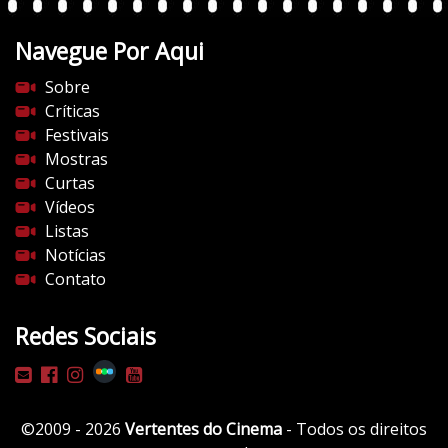
n
t
Navegue Por Aqui
e
s
Sobre
d
Críticas
o
Festivais
c
Mostras
i
Curtas
n
Vídeos
e
Listas
m
Notícias
a
Contato
.
c
Redes Sociais
o
m
/
w
©2009 - 2026
Vertentes do Cinema
- Todos os direitos
p