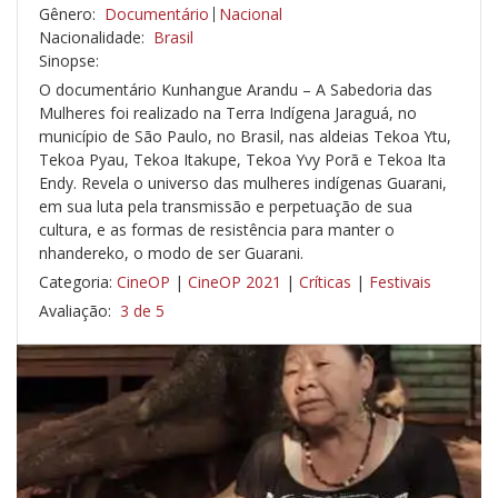
Gênero:
Documentário
Nacional
Nacionalidade:
Brasil
Sinopse:
O documentário Kunhangue Arandu – A Sabedoria das
Mulheres foi realizado na Terra Indígena Jaraguá, no
município de São Paulo, no Brasil, nas aldeias Tekoa Ytu,
Tekoa Pyau, Tekoa Itakupe, Tekoa Yvy Porã e Tekoa Ita
Endy. Revela o universo das mulheres indígenas Guarani,
em sua luta pela transmissão e perpetuação de sua
cultura, e as formas de resistência para manter o
nhandereko, o modo de ser Guarani.
Categoria:
CineOP
|
CineOP 2021
|
Críticas
|
Festivais
Avaliação:
3 de 5