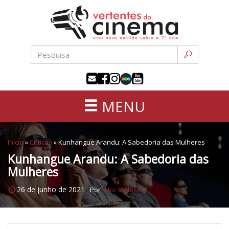
Uma
Pular
nova
para
opinião
o
sobre
conteúdo
a
sétima
arte
MENU
Início
»
Críticas
»
Kunhangue Arandu: A Sabedoria das Mulheres
Kunhangue Arandu: A Sabedoria das
Mulheres
26 de junho de 2021
Por
Vitor Velloso