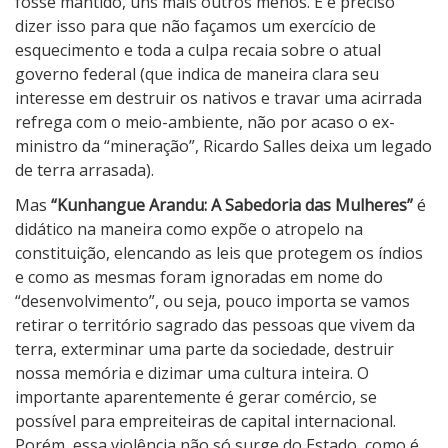
fosse mantido, uns mais outros menos. E é preciso
i
dizer isso para que não façamos um exercício de
a
esquecimento e toda a culpa recaia sobre o atual
d
governo federal (que indica de maneira clara seu
a
interesse em destruir os nativos e travar uma acirrada
s
refrega com o meio-ambiente, não por acaso o ex-
M
ministro da “mineração”, Ricardo Salles deixa um legado
u
de terra arrasada).
l
Mas
“Kunhangue Arandu: A Sabedoria das Mulheres”
é
h
didático na maneira como expõe o atropelo na
e
constituição, elencando as leis que protegem os índios
r
e como as mesmas foram ignoradas em nome do
e
“desenvolvimento”, ou seja, pouco importa se vamos
s
retirar o território sagrado das pessoas que vivem da
terra, exterminar uma parte da sociedade, destruir
nossa memória e dizimar uma cultura inteira. O
importante aparentemente é gerar comércio, se
possível para empreiteiras de capital internacional.
Porém, essa violência não só surge do Estado, como é