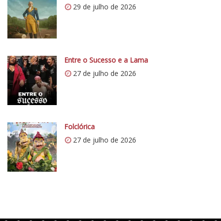
í
29 de julho de 2026
:
t
/
i
/
c
i
o
0
Entre o Sucesso e a Lama
5
.
1
27 de julho de 2026
w
p
.
c
o
Folclórica
m
27 de julho de 2026
/
v
e
r
t
e