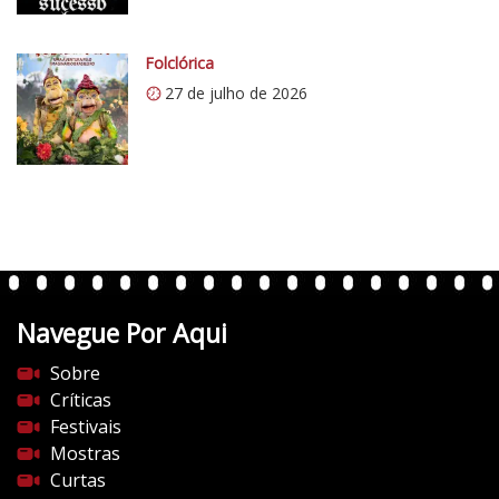
.
c
Folclórica
o
27 de julho de 2026
m
/
v
e
r
t
e
n
t
Navegue Por Aqui
e
s
Sobre
d
Críticas
o
Festivais
c
Mostras
i
Curtas