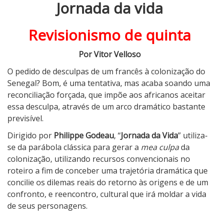
Jornada da vida
J
o
r
Revisionismo de quinta
n
a
Por Vitor Velloso
d
O pedido de desculpas de um francês à colonização do
a
Senegal? Bom, é uma tentativa, mas acaba soando uma
d
reconciliação forçada, que impõe aos africanos aceitar
a
essa desculpa, através de um arco dramático bastante
V
previsível.
i
d
Dirigido por
Philippe Godeau
, “
Jornada da Vida
” utiliza-
a
se da parábola clássica para gerar a
mea culpa
da
colonização, utilizando recursos convencionais no
roteiro a fim de conceber uma trajetória dramática que
concilie os dilemas reais do retorno às origens e de um
confronto, e reencontro, cultural que irá moldar a vida
de seus personagens.