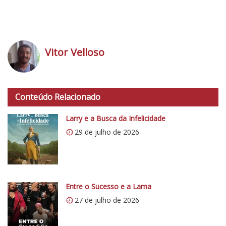
o
5
1
Vitor Velloso
h
t
Conteúdo Relacionado
t
p
Larry e a Busca da Infelicidade
s
29 de julho de 2026
:
/
/
i
0
Entre o Sucesso e a Lama
.
27 de julho de 2026
w
p