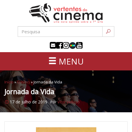
Uma
Pular
nova
para
opinião
o
sobre
conteúdo
a
sétima
arte
MENU
Início
»
Críticas
»
Jornada da Vida
Jornada da Vida
17 de julho de 2019
Por
Vitor Velloso