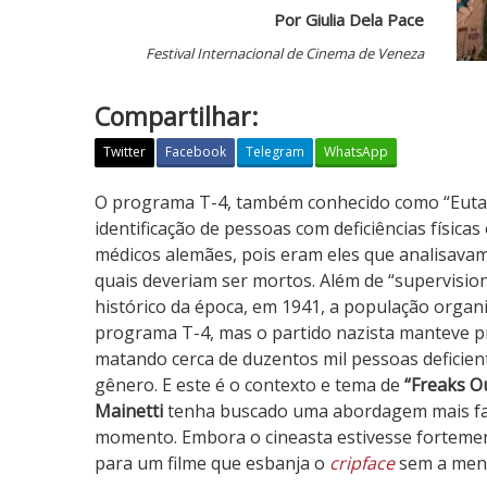
Por Giulia Dela Pace
Festival Internacional de Cinema de Veneza
Compartilhar:
Twitter
Facebook
Telegram
WhatsApp
F
O programa T-4, também conhecido como “Eutanás
r
identificação de pessoas com deficiências física
e
médicos alemães, pois eram eles que analisavam
a
quais deveriam ser mortos. Além de “supervisio
k
histórico da época, em 1941, a população organ
s
programa T-4, mas o partido nazista manteve pr
O
matando cerca de duzentos mil pessoas deficient
u
gênero. E este é o contexto e tema de
“Freaks O
t
Mainetti
tenha buscado uma abordagem mais fan
momento. Embora o cineasta estivesse fortement
para um filme que esbanja o
cripface
sem a meno