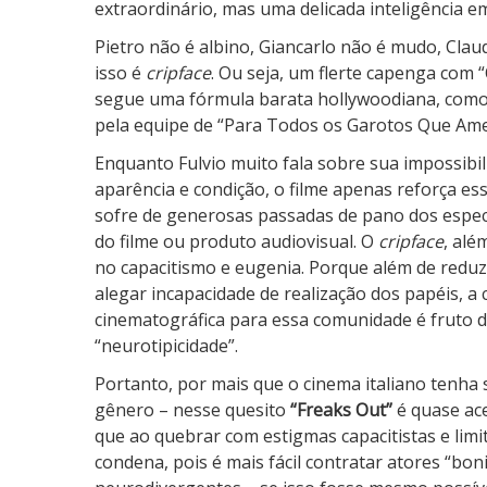
extraordinário, mas uma delicada inteligência e
Pietro não é albino, Giancarlo não é mudo, Clau
isso é
cripface
. Ou seja, um flerte capenga com 
segue uma fórmula barata hollywoodiana, como 
pela equipe de “Para Todos os Garotos Que Amei
Enquanto Fulvio muito fala sobre sua impossibil
aparência e condição, o filme apenas reforça e
sofre de generosas passadas de pano dos especta
do filme ou produto audiovisual. O
cripface
, alé
no capacitismo e eugenia. Porque além de reduzi
alegar incapacidade de realização dos papéis, a 
cinematográfica para essa comunidade é fruto de
“neurotipicidade”.
Portanto, por mais que o cinema italiano tenha
gênero – nesse quesito
“Freaks Out”
é quase ace
que ao quebrar com estigmas capacitistas e limi
condena, pois é mais fácil contratar atores “bo