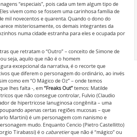
onagens “especiais”, pois cada um tem algum tipo de
Eles vivem como se fossem uma carinhosa família de
a de mil novecentos e quarenta. Quando o dono do
parece misteriosamente, os demais integrantes da
zinhos numa cidade estranha para eles e ocupada por
ras que retratam o “Outro” – conceito de Simone de
, ou seja, aquilo que não é o homem
ura excepcional da narrativa, é o recorte que
ivos que diferem o personagem do ordinário, ao invés
ssim como em “O Mágico de Oz” – onde temos
ue lhes falta -, em
“Freaks Out”
temos: Matilde
ricos que não consegue controlar, Fulvio (Claudio
dor de hipertricose lanuginosa congênita – uma
, poupando apenas certas regiões mucosas – que
carlo Martini) é um personagem com nanismo e
ersonagem mudo. Enquanto Cencio (Pietro Castellitto)
iorgio Tirabassi) é o
cabaretier
que não é “mágico” ou