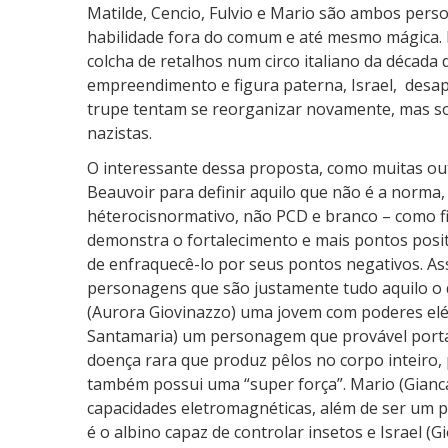
Matilde, Cencio, Fulvio e Mario são ambos pers
habilidade fora do comum e até mesmo mágica. 
colcha de retalhos num circo italiano da décad
empreendimento e figura paterna, Israel, desa
trupe tentam se reorganizar novamente, mas so
nazistas.
O interessante dessa proposta, como muitas out
Beauvoir para definir aquilo que não é a norma
héterocisnormativo, não PCD e branco – como fig
demonstra o fortalecimento e mais pontos posit
de enfraquecê-lo por seus pontos negativos. A
personagens que são justamente tudo aquilo o q
(Aurora Giovinazzo) uma jovem com poderes elét
Santamaria) um personagem que provável porta
doença rara que produz pêlos no corpo inteiro
também possui uma “super força”. Mario (Gian
capacidades eletromagnéticas, além de ser um p
é o albino capaz de controlar insetos e Israel (G