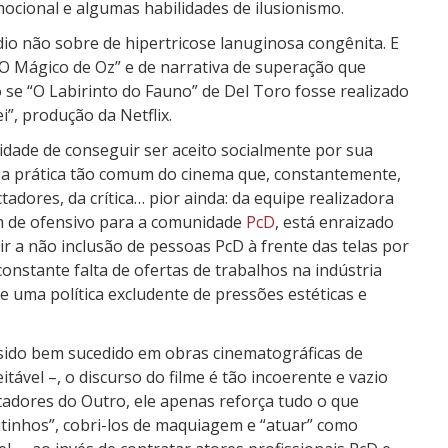
mocional e algumas habilidades de ilusionismo.
dio não sobre de hipertricose lanuginosa congênita. E
“O Mágico de Oz” e de narrativa de superação que
se “O Labirinto do Fauno” de Del Toro fosse realizado
”, produção da Netflix.
idade de conseguir ser aceito socialmente por sua
ssa prática tão comum do cinema que, constantemente,
dores, da crítica… pior ainda: da equipe realizadora
m de ofensivo para a comunidade
PcD
, está enraizado
r a não inclusão de pessoas PcD à frente das telas por
constante falta de ofertas de trabalhos na indústria
 uma política excludente de pressões estéticas e
 sido bem sucedido em obras cinematográficas de
itável –, o discurso do filme é tão incoerente e vazio
tadores do Outro, ele apenas reforça tudo o que
nitinhos”, cobri-los de maquiagem e “atuar” como