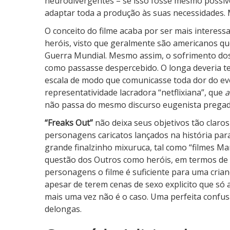
neurodivergentes – se isso fosse mesmo possível
adaptar toda a produção às suas necessidades. M
O conceito do filme acaba por ser mais interess
heróis, visto que geralmente são americanos qu
Guerra Mundial. Mesmo assim, o sofrimento dos 
como passasse despercebido. O longa deveria te
escala de modo que comunicasse toda dor do eve
representatividade lacradora “netflixiana”, que
não passa do mesmo discurso eugenista pregad
“Freaks Out”
não deixa seus objetivos tão claros
personagens caricatos lançados na história pa
grande finalzinho mixuruca, tal como “filmes Mar
questão dos Outros como heróis, em termos de n
personagens o filme é suficiente para uma cria
apesar de terem cenas de sexo explicito que s
mais uma vez não é o caso. Uma perfeita confus
delongas.
1