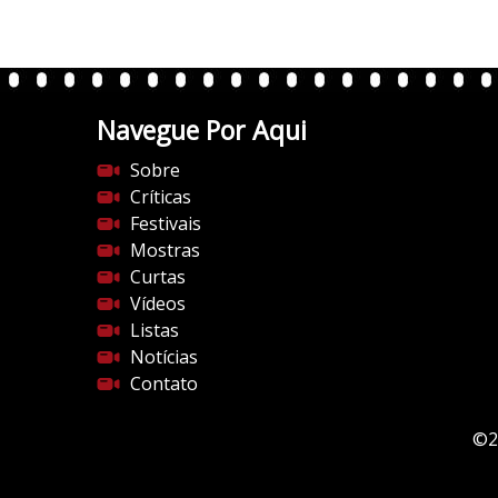
.
w
p
.
Navegue Por Aqui
c
o
Sobre
m
Críticas
/
Festivais
v
Mostras
e
Curtas
r
Vídeos
t
Listas
e
Notícias
n
Contato
t
e
©2
s
d