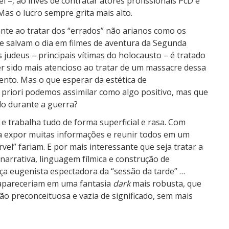
 –, ao invés de contratar atores profissionais PcD e
as o lucro sempre grita mais alto.
ante ao tratar dos “errados” não arianos como os
e salvam o dia em filmes de aventura da Segunda
judeus – principais vítimas do holocausto – é tratado
r sido mais atencioso ao tratar de um massacre dessa
nto. Mas o que esperar da estética de
a
priori podemos assimilar como algo positivo, mas que
o durante a guerra?
 e trabalha tudo de forma superficial e rasa. Com
ra expor muitas informações e reunir todos em um
vel” fariam. E por mais interessante que seja tratar a
arrativa, linguagem fílmica e construção de
nça eugenista espectadora da “sessão da tarde” …
ó apareceriam em uma fantasia
dark
mais robusta, que
ão preconceituosa e vazia de significado, sem mais