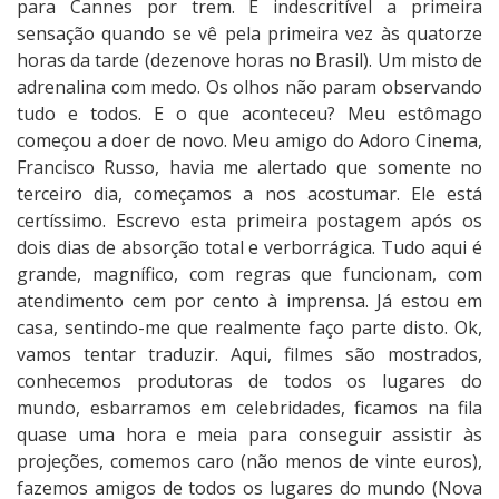
para Cannes por trem. É indescritível a primeira
e
sensação quando se vê pela primeira vez às quatorze
s
horas da tarde (dezenove horas no Brasil). Um misto de
adrenalina com medo. Os olhos não param observando
tudo e todos. E o que aconteceu? Meu estômago
começou a doer de novo. Meu amigo do Adoro Cinema,
Francisco Russo, havia me alertado que somente no
terceiro dia, começamos a nos acostumar. Ele está
certíssimo. Escrevo esta primeira postagem após os
dois dias de absorção total e verborrágica. Tudo aqui é
grande, magnífico, com regras que funcionam, com
atendimento cem por cento à imprensa. Já estou em
casa, sentindo-me que realmente faço parte disto. Ok,
vamos tentar traduzir. Aqui, filmes são mostrados,
conhecemos produtoras de todos os lugares do
mundo, esbarramos em celebridades, ficamos na fila
quase uma hora e meia para conseguir assistir às
projeções, comemos caro (não menos de vinte euros),
fazemos amigos de todos os lugares do mundo (Nova