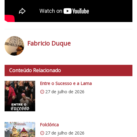
Fabricio Duque
h
t
Conteúdo Relacionado
t
p
Entre o Sucesso e a Lama
s
27 de julho de 2026
:
/
/
i
0
Folclórica
.
27 de julho de 2026