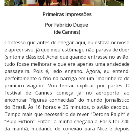
õ
e
Primeiras Impressões
s
Por Fabricio Duque
d
(de Cannes)
o
F
Confesso que antes de chegar aqui, eu estava nervoso
e
e apreensivo, já que meu estômago não parava de doer
s
(sintoma clássico). Achei que quando entrasse no avião,
t
tudo fosse melhorar e que era apenas uma ansiedade
i
passageira. Pois é, ledo engano. Agora, eu entendi
v
perfeitamente o frio na barriga em um “marinheiro de
a
primeiro viagem”. Vou tentar explicar por partes. O
l
Festival de Cannes começa já no aeroporto ao
d
encontrar “figuras conhecidas” do mundo jornalístico
e
do Brasil. Às 16 horas e 35 minutos, o avião decolou.
C
Tempo mais que necessário de rever “Detona Ralph” e
a
“Pulp Fiction”. Então, a minha chegada a Paris foi 7:40
n
da manhã, mudando de conexão para Nice e depois
n