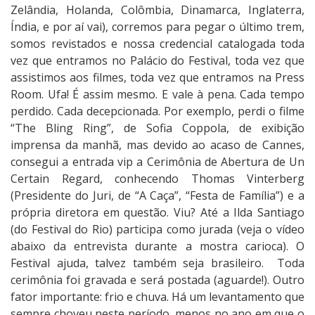
Zelândia, Holanda, Colômbia, Dinamarca, Inglaterra,
Índia, e por aí vai), corremos para pegar o último trem,
somos revistados e nossa credencial catalogada toda
vez que entramos no Palácio do Festival, toda vez que
assistimos aos filmes, toda vez que entramos na Press
Room. Ufa! É assim mesmo. E vale à pena. Cada tempo
perdido. Cada decepcionada. Por exemplo, perdi o filme
“The Bling Ring”, de Sofia Coppola, de exibição
imprensa da manhã, mas devido ao acaso de Cannes,
consegui a entrada vip a Cerimônia de Abertura de Un
Certain Regard, conhecendo Thomas Vinterberg
(Presidente do Juri, de “A Caça”, “Festa de Família”) e a
própria diretora em questão. Viu? Até a Ilda Santiago
(do Festival do Rio) participa como jurada (veja o vídeo
abaixo da entrevista durante a mostra carioca). O
Festival ajuda, talvez também seja brasileiro. Toda
cerimônia foi gravada e será postada (aguarde!). Outro
fator importante: frio e chuva. Há um levantamento que
sempre choveu neste período, menos no ano em que o