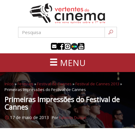
Uma
Pular
nova
para
opinião
o
sobre
conteúdo
a
sétima
arte
MENU
Início
»
Festivais
»
Festival de Cannes
»
Festival de Cannes 2013
»
Primeiras Impressões do Festival de Cannes
Primeiras Impressões do Festival de
Cannes
17 de maio de 2013
Por
Fabricio Duque