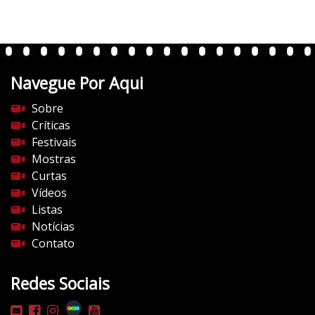
t
e
n
t
Navegue Por Aqui
e
s
Sobre
d
Críticas
o
Festivais
c
Mostras
i
Curtas
n
Vídeos
e
Listas
m
Notícias
a
Contato
.
c
Redes Sociais
o
m