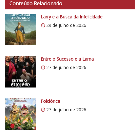
Conteúdo Relacionado
t
p
Larry e a Busca da Infelicidade
s
29 de julho de 2026
:
/
/
i
0
Entre o Sucesso e a Lama
.
27 de julho de 2026
w
p
.
c
o
Folclórica
m
27 de julho de 2026
/
v
e
r