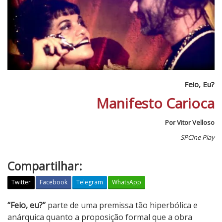
Feio, Eu?
Manifesto Carioca
Por Vitor Velloso
SPCine Play
Compartilhar:
Twitter
Facebook
Telegram
WhatsApp
F
“Feio, eu?”
parte de uma premissa tão hiperbólica e
e
anárquica quanto a proposição formal que a obra