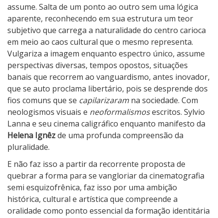
i
assume. Salta de um ponto ao outro sem uma lógica
o
aparente, reconhecendo em sua estrutura um teor
,
subjetivo que carrega a naturalidade do centro carioca
E
em meio ao caos cultural que o mesmo representa.
u
Vulgariza a imagem enquanto espectro único, assume
?
perspectivas diversas, tempos opostos, situações
banais que recorrem ao vanguardismo, antes inovador,
que se auto proclama libertário, pois se desprende dos
fios comuns que se
capilarizaram
na sociedade. Com
neologismos visuais e
neoformalismos
escritos. Sylvio
Lanna e seu cinema caligráfico enquanto manifesto da
Helena Ignêz
de uma profunda compreensão da
pluralidade.
E não faz isso a partir da recorrente proposta de
quebrar a forma para se vangloriar da cinematografia
semi esquizofrênica, faz isso por uma ambição
histórica, cultural e artística que compreende a
oralidade como ponto essencial da formação identitária