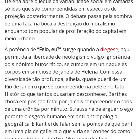
Helena abre o leque da variabilidade social em camadas
sólidas que são compreendidas em espectros de
projeção posteriormente. O debate passa pela sombra
de uma faca na boca à destruição do moralismo
enquanto tom popular de proliferação do capital em
meio urbano.
A potência de
“Feio, eu?”
surge quando a
diegese
, aqui
permitida a liberdade de neologismo vulgo ignorância
do sinônimo burocrático, se cumpre em unir aqueles
corpos em simbiose de janela de Helena. Com essa
diversidade tão profunda, alheia, quase pueril de um
Rio de Janeiro que se compreende na pele e no tato
Histórico que tantos ousariam desconhecer. Barthes
chora em posição fetal por jamais compreender o caos
de uma crônica por minuto. Strauss há de erguer o ego
perante o esgoto humano em anti-antropologia
geográfica. E Kant ei de falar sem a pompa da que paril
em uma pia de gafieira o que viria ser conhecido como
o imperador do subúrbio. Morto em dente e