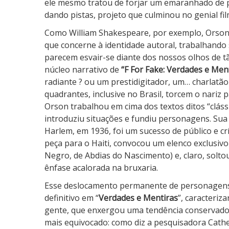
ele mesmo tratou de forjar um emaranhado de p
d
dando pistas, projeto que culminou no genial fi
a
Como William Shakespeare, por exemplo, Orson 
d
que concerne à identidade autoral, trabalhando
e
parecem esvair-se diante dos nossos olhos de tã
s
núcleo narrativo de
“F For Fake: Verdades e Men
e
radiante ? ou um prestidigitador, um… charlatã
M
quadrantes, inclusive no Brasil, torcem o nariz 
e
Orson trabalhou em cima dos textos ditos “clás
n
introduziu situações e fundiu personagens. S
t
Harlem, em 1936, foi um sucesso de público e crí
i
peça para o Haiti, convocou um elenco exclusivo
r
Negro, de Abdias do Nascimento) e, claro, solt
a
ênfase acalorada na bruxaria.
s
Esse deslocamento permanente de personagens 
definitivo em “
Verdades e Mentiras
”, caracteriz
gente, que enxergou uma tendência conservador
mais equivocado: como diz a pesquisadora Cath