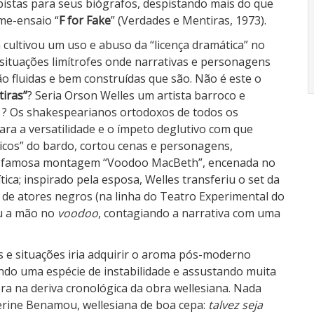
istas para seus biógrafos, despistando mais do que
lme-ensaio “
F for Fake
” (Verdades e Mentiras, 1973).
cultivou um uso e abuso da “licença dramática” no
 situações limítrofes onde narrativas e personagens
o fluidas e bem construídas que são. Não é este o
tiras”
? Seria Orson Welles um artista barroco e
o ? Os shakespearianos ortodoxos de todos os
para a versatilidade e o ímpeto deglutivo com que
sicos” do bardo, cortou cenas e personagens,
ua famosa montagem “Voodoo MacBeth”, encenada no
tica; inspirado pela esposa, Welles transferiu o set da
 de atores negros (na linha do Teatro Experimental do
ou a mão no
voodoo
, contagiando a narrativa com uma
e situações iria adquirir o aroma pós-moderno
ando uma espécie de instabilidade e assustando muita
a na deriva cronológica da obra wellesiana. Nada
erine Benamou, wellesiana de boa cepa:
talvez seja