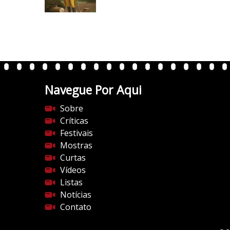
/
i
0
.
w
p
.
Navegue Por Aqui
c
o
Sobre
m
Críticas
/
Festivais
v
Mostras
e
Curtas
r
Vídeos
t
Listas
e
Notícias
n
Contato
t
e