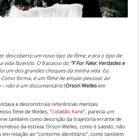
ter descoberto um novo tipo de filme, e era o tipo de
ha vida fazendo. O fracasso do
“F For Fake: Verdades e
 foi um dos grandes choques da minha vida. Eu
 Como forma, é um filme de ensaio pessoal, ao
e – não é um documentário
(
Orson Welles
em
istava e desconstruía referências mentais
oso filme de Welles, “
Cidadão Kane
”, parecia
um
erve também como descrição da trajetória errante de
trondoso da estreia. Orson Welles, como é sabido, não
s em relação ao “contorno identitário”, como também