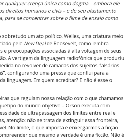
eitar qualquer crença única como dogma – embora ele
direitos humanos e civis – e de seu afastamento
ca, para se concentrar sobre o filme de ensaio como
é sobretudo um ato político. Welles, uma criatura meio
nciado pelo
New Deal
de Roosevelt, como lembra
s e preocupações associadas à alta voltagem de seus
ação. A vertigem da linguagem radiofônica que produziu
edida no revolver de camadas dos sujeitos-falsários
as”
, configurando uma pressa que conflui para a
 da linguagem. Em quem acreditar? E não é esse o
teiras que regulam nossa relação com o que chamamos
arquétipo do mundo objetivo – Orson executa com
essidade de ultrapassagem dos limites entre real e
as, atenção: não se trata de extinguir essa fronteira,
ível. No limite, o que importa é enxergarmos a ficção
 compreender que mesmo a verdade é uma ficção. Não é