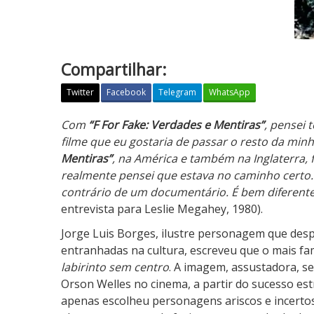
Compartilhar:
Twitter
Facebook
Telegram
WhatsApp
F
Com
“F For Fake: Verdades e Mentiras”
, pensei 
F
filme que eu gostaria de passar o resto da min
o
Mentiras”
, na América e também na Inglaterra,
r
realmente pensei que estava no caminho certo.
F
contrário de um documentário. É bem diferent
a
entrevista para Leslie Megahey, 1980).
k
Jorge Luis Borges, ilustre personagem que desp
e
entranhadas na cultura, escreveu que o mais fam
:
labirinto sem centro
. A imagem, assustadora, s
V
Orson Welles no cinema, a partir do sucesso es
e
apenas escolheu personagens ariscos e incerto
r