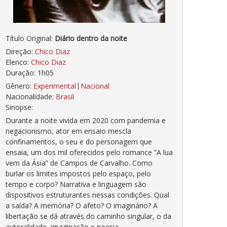
Título Original:
Diário dentro da noite
Direção:
Chico Diaz
Elenco:
Chico Diaz
Duração: 1h05
Gênero:
Experimental
Nacional
Nacionalidade:
Brasil
Sinopse:
Durante a noite vivida em 2020 com pandemia e
negacionismo, ator em ensaio mescla
confinamentos, o seu e do personagem que
ensaia, um dos mil oferecidos pelo romance “A lua
vem da Ásia” de Campos de Carvalho. Como
burlar os limites impostos pelo espaço, pelo
tempo e corpo? Narrativa e linguagem são
dispositivos estruturantes nessas condições. Qual
a saída? A memória? O afeto? O imaginário? A
libertação se dá através do caminho singular, o da
autoralidade, imaginação e poesia.