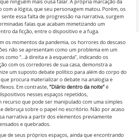
 que ninguém mais ousa falar. A própria marcação da
o com a lógica, que seu personagem matou. Porém, os
ente essa falta de progressão na narrativa, surgem
determinadas falas que acabam mimetizando um
ntro da ficção, entre o dispositivo e a fuga.
am os momentos da pandemia, os horrores do descaso
estões não se apresentam como um problema em um
 como “…à direita e à esquerda”, indicando os
ção com os corredores de sua casa, demonstra a
amize um suposto debate político para além do corpo do
da que procura materializar o debate na analogia e
flexos. Em contraste,
“Diário dentro da noite”
é
ispositivos nesses espaços repetidos,
 recurso que pode ser manipulado com uma simples
se debruça sobre o papel no escritório. Não por acaso
a narrativa a partir dos elementos previamente
pensados e quebrados.
ue de seus próprios espaços, ainda que encontrando