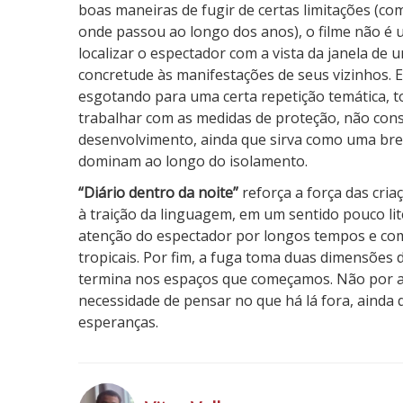
boas maneiras de fugir de certas limitações (co
onde passou ao longo dos anos), o filme não é u
localizar o espectador com a vista da janela d
concretude às manifestações de seus vizinhos.
esgotando para uma certa repetição temática, t
trabalhar com as medidas de proteção, não co
desenvolvimento, ainda que sirva como uma bre
dominam ao longo do isolamento.
“Diário dentro da noite”
reforça a força das cria
à traição da linguagem, em um sentido pouco lit
atenção do espectador por longos tempos e com 
tropicais. Por fim, a fuga toma duas dimensões 
termina nos espaços que começamos. Não por ac
necessidade de pensar no que há lá fora, ainda q
esperanças.
3
N
o