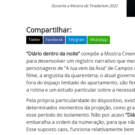
Durante a Mostra de Tiradentes 2022
Compartilhar:
Twitter
Facebook
Telegram
WhatsApp
D
“Diário dentro da noite”
compõe a Mostra Cinema
i
para desenvolver um registro narrativo que mesc
á
personagens de “A lua vem da Ásia” de Campos d
r
filme, a angústia da quarentena, o atual gover
i
fora do espaço limitado do apartamento, são f
o
a rotina e um estudo particular sobre a necessi
d
Pela própria particularidade do dispositivo, exi
e
determinados momentos da projeção, como gran
n
esse período do isolamento. Não por acaso
“Diá
t
embaralha a ordem da numeração, para que não
r
Esse suposto caos, funciona relativamente bem
o