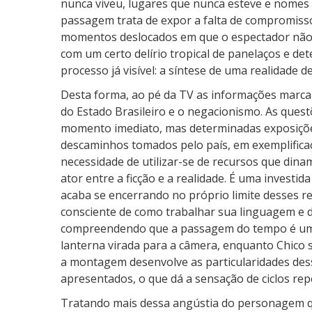
nunca viveu, lugares que nunca esteve e nomes
d
passagem trata de expor a falta de compromiss
a
momentos deslocados em que o espectador não s
n
com um certo delírio tropical de panelaços e 
o
processo já visível: a síntese de uma realidade de
i
Desta forma, ao pé da TV as informações marc
t
do Estado Brasileiro e o negacionismo. As qu
e
momento imediato, mas determinadas exposições
descaminhos tomados pelo país, em exemplifica
necessidade de utilizar-se de recursos que din
ator entre a ficção e a realidade. É uma investi
acaba se encerrando no próprio limite desses re
consciente de como trabalhar sua linguagem e d
compreendendo que a passagem do tempo é um
lanterna virada para a câmera, enquanto Chico 
a montagem desenvolve as particularidades dess
apresentados, o que dá a sensação de ciclos re
Tratando mais dessa angústia do personagem q