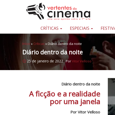
Pular para o conteúdo
Uma
nova
opinião
CRÍTICAS
ESPECIAIS
FESTIV
sobre
a
Início
»
Críticas
»
Diário dentro da noite
sétima
Diário dentro da noite
arte
25 de janeiro de 2022
Por
Vitor Velloso
Diário dentro da noite
A ficção e a realidade
por uma janela
Por Vitor Velloso