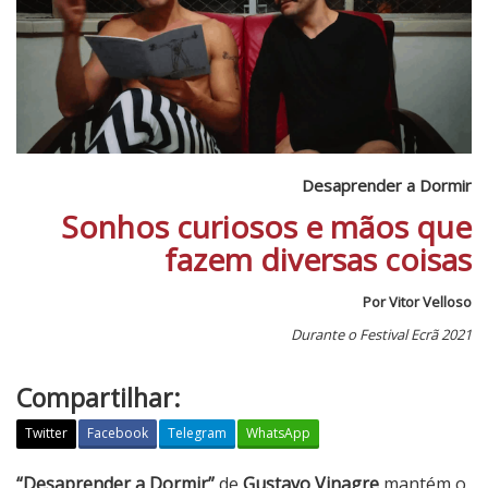
Desaprender a Dormir
Sonhos curiosos e mãos que
fazem diversas coisas
Por Vitor Velloso
Durante o Festival Ecrã 2021
Compartilhar:
Twitter
Facebook
Telegram
WhatsApp
D
“Desaprender a Dormir”
de
Gustavo Vinagre
mantém o