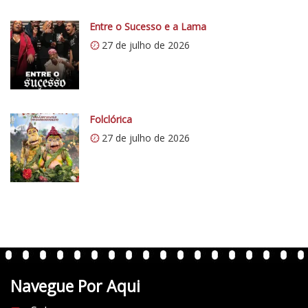
i
o
0
Entre o Sucesso e a Lama
5
.
1
27 de julho de 2026
w
p
.
c
o
Folclórica
m
27 de julho de 2026
/
v
e
r
t
e
n
t
Navegue Por Aqui
e
s