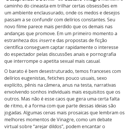
e
caminho do cineasta em trilhar certas obsessões em
s
um ambiente enclausurado, onde os medos e desejos
a
passam a se confundir com delírios constantes. Seu
p
novo filme parece mais perdido que os demais nas
r
andanças que promove. Em um primeiro momento a
e
estranheza dos
insert
e das propostas de ficção
n
científica conseguem captar rapidamente o interesse
d
do espectador pelas discussões anais e pornografia
e
que interrompe o apetita sexual mais casual.
r
O barato é bem desestruturado, temos franceses com
a
delírios eugenistas, fetiches pouco usuais, sexo
D
explícito, pênis na câmera, anus na testa, narrativas
o
envolvendo sonhos individuais mais esquisitos que os
r
outros. Mas não é esse caos que gera uma certa falta
m
de ritmo, é a forma com que parte dessas ideias são
i
jogadas. Algumas cenas mais prosaicas que lembram os
r
melhores momentos de Vinagre, como um debate
virtual sobre “arejar dildos”, podem encantar o