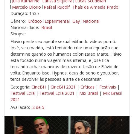
Julia Katharine
Larissa Siqueira
Lucas Scudellari
Marcelo Diorio
Rafael Rudolf
Thaís de Almeida Prado
Duração: 1h35
Gênero:
Erótico
Experimental
Gay
Nacional
Nacionalidade:
Brasil
Sinopse:
Flávio perde seu apetite sexual editando vídeos pornô.
José, seu marido, está tentando criar uma equação que
determine quando os humanos colonizarão Marte. Flávio
está focado numa viagem mais interna, e José fica
tentando achar maneiras de trazer o tesão de Flávio de
volta. Enquanto isso, Hypnos, deus do sono e youtuber,
tenta devolver às pessoas a arte de descansar.
Categoria:
CineBH
|
CineBH 2021
|
Críticas
|
Festivais
|
Festival Ecrã
|
Festival Ecrã 2021
|
Mix Brasil
|
Mix Brasil
2021
Avaliação:
2 de 5