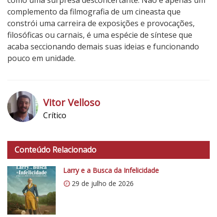
como uma surpresa desconcertante. Não é apenas um
complemento da filmografia de um cineasta que
constrói uma carreira de exposições e provocações,
filosóficas ou carnais, é uma espécie de síntese que
acaba seccionando demais suas ideias e funcionando
pouco em unidade.
2
N
o
Vitor Velloso
t
Crítico
a
h
d
t
o
Conteúdo Relacionado
t
C
p
r
Larry e a Busca da Infelicidade
s
í
29 de julho de 2026
:
t
/
i
/
c