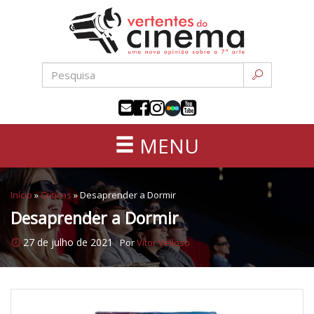
Uma
Pular
nova
para
opinião
o
sobre
conteúdo
a
sétima
arte
MENU
Início
»
Críticas
»
Desaprender a Dormir
Desaprender a Dormir
27 de julho de 2021
Por
Vitor Velloso