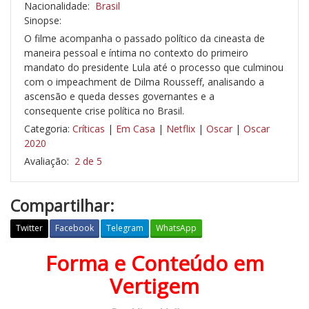
Nacionalidade:
Brasil
Sinopse:
O filme acompanha o passado político da cineasta de
maneira pessoal e íntima no contexto do primeiro
mandato do presidente Lula até o processo que culminou
com o impeachment de Dilma Rousseff, analisando a
ascensão e queda desses governantes e a
consequente crise política no Brasil.
Categoria:
Críticas
|
Em Casa
|
Netflix
|
Oscar
|
Oscar
2020
Avaliação:
2 de 5
Compartilhar:
Twitter
Facebook
Telegram
WhatsApp
Forma e Conteúdo em
D
e
Vertigem
m