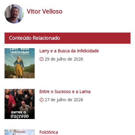
Vitor Velloso
h
t
Conteúdo Relacionado
t
p
Larry e a Busca da Infelicidade
s
29 de julho de 2026
:
/
/
i
0
Entre o Sucesso e a Lama
.
27 de julho de 2026
w
p
.
c
Folclórica