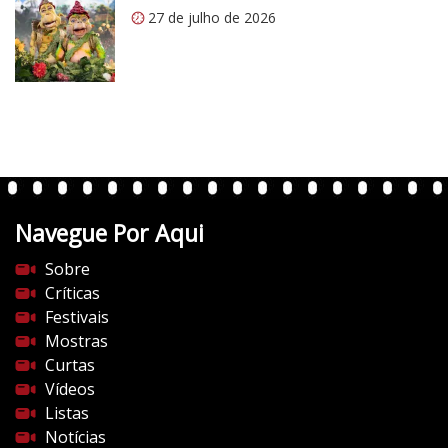
o
27 de julho de 2026
m
/
v
e
r
t
e
n
t
Navegue Por Aqui
e
s
Sobre
d
Críticas
o
Festivais
c
Mostras
i
Curtas
n
Vídeos
e
Listas
m
Notícias