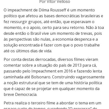
o
Por Vitor Velloso
c
O impeachment de Dilma Rousseff é um momento
r
político que afetou as bases democráticas brasileiras e
a
fez ressurgir grupos, até então, que esperavam o
c
momento, e o apoio, certo para seu retorno. Não à toa
i
desde então o Brasil vive um momento de trevas, pois
a
às perspectivas são nulas, a economia despenca e a
e
solução encontrada é fazer com que o povo trabalhe
m
até os últimos dias de vida.
V
e
Por conta destas derrocadas, diversos filmes vieram
r
comentar sobre a situação do país de 2013 para cá,
t
passando pelo Impeachment em 2016 e fazendo lenta
i
caminhada até Bolsonaro. Construindo vagarosamente
g
a noção estrutural que se tem de uma história política
e
que é capaz de se projetar em qualquer momento da
m
breve Democracia.
Petra realiza o terceiro filme a abordar o tema em um
espaço curto de tempo, sucedendo “O processo” de