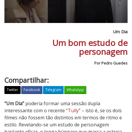
Um Dia
Um bom estudo de
personagem
Por Pedro Guedes
Compartilhar:
Twitter
Facebook
Telegram
WhatsApp
U
“Um Dia”
poderia formar uma sessão dupla
m
interessante com o recente “
Tully
” – isto é, se os dois
D
filmes não fossem tão distintos em termos de ritmo e
i
estilo. Revelando-se um estudo de personagem
a
bastante eficaz, o longa húngaro que marca a estreia