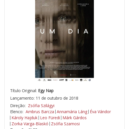
Título Original:
Egy Nap
Lançamento: 11 de outubro de 2018
Direção:
Zsófia Szilágyi
Elenco:
Ambrus Barcza
Annamária Láng
Éva Vándor
Károly Hajduk
Leo Füredi
Márk Gárdos
Zorka Varga-Blaskó
Zsófia Szamosi