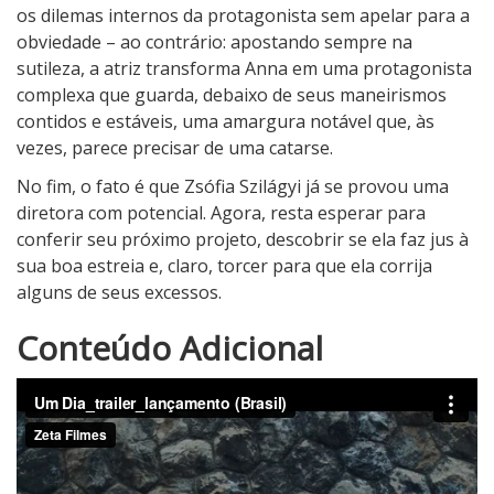
os dilemas internos da protagonista sem apelar para a
obviedade – ao contrário: apostando sempre na
sutileza, a atriz transforma Anna em uma protagonista
complexa que guarda, debaixo de seus maneirismos
contidos e estáveis, uma amargura notável que, às
vezes, parece precisar de uma catarse.
No fim, o fato é que Zsófia Szilágyi já se provou uma
diretora com potencial. Agora, resta esperar para
conferir seu próximo projeto, descobrir se ela faz jus à
sua boa estreia e, claro, torcer para que ela corrija
alguns de seus excessos.
4
Conteúdo Adicional
N
o
t
a
d
o