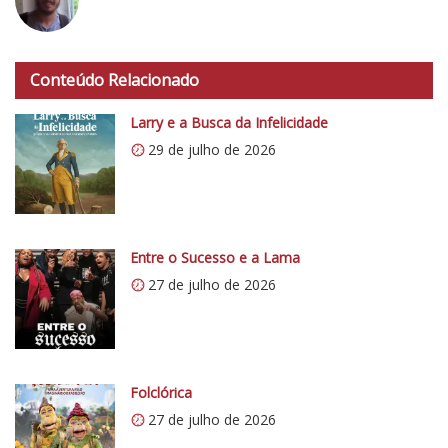
t
a
h
d
t
o
Conteúdo Relacionado
t
C
p
Larry e a Busca da Infelicidade
r
s
í
29 de julho de 2026
:
t
/
i
/
c
i
o
0
Entre o Sucesso e a Lama
5
.
27 de julho de 2026
1
w
p
.
c
Folclórica
o
27 de julho de 2026
m