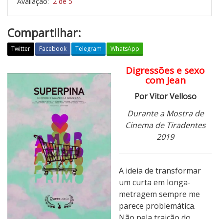
Avaliação:
2 de 5
Compartilhar:
Twitter
Facebook
Telegram
WhatsApp
Digressões e sexo
S
com Jean
u
p
Por Vitor Velloso
e
Durante a Mostra de
r
Cinema de Tiradentes
p
2019
i
n
a
A ideia de transformar
:
um curta em longa-
G
metragem sempre me
o
parece problemática.
s
Não pela traição do