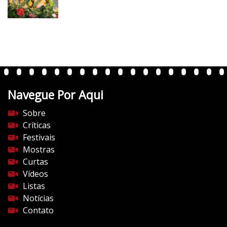
/
v
e
r
t
e
n
t
Navegue Por Aqui
e
s
Sobre
d
Críticas
o
Festivais
c
Mostras
i
Curtas
n
Vídeos
e
Listas
m
Notícias
a
Contato
.