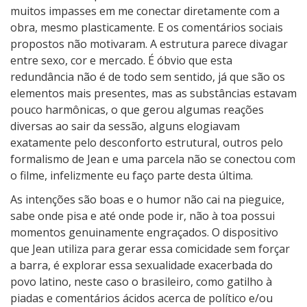
muitos impasses em me conectar diretamente com a
z
obra, mesmo plasticamente. E os comentários sociais
!
propostos não motivaram. A estrutura parece divagar
entre sexo, cor e mercado. É óbvio que esta
redundância não é de todo sem sentido, já que são os
elementos mais presentes, mas as substâncias estavam
pouco harmônicas, o que gerou algumas reações
diversas ao sair da sessão, alguns elogiavam
exatamente pelo desconforto estrutural, outros pelo
formalismo de Jean e uma parcela não se conectou com
o filme, infelizmente eu faço parte desta última.
As intenções são boas e o humor não cai na pieguice,
sabe onde pisa e até onde pode ir, não à toa possui
momentos genuinamente engraçados. O dispositivo
que Jean utiliza para gerar essa comicidade sem forçar
a barra, é explorar essa sexualidade exacerbada do
povo latino, neste caso o brasileiro, como gatilho à
piadas e comentários ácidos acerca de político e/ou