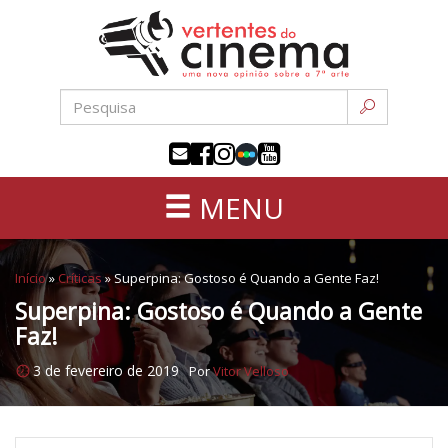
Uma
Pular
nova
para
opinião
o
sobre
conteúdo
a
sétima
arte
MENU
Início
»
Críticas
»
Superpina: Gostoso é Quando a Gente Faz!
Superpina: Gostoso é Quando a Gente
Faz!
3 de fevereiro de 2019
Por
Vitor Velloso