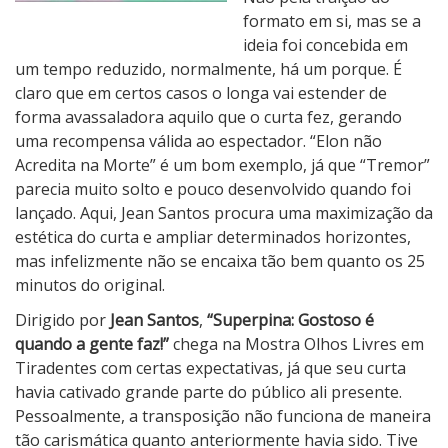
t
formato em si, mas se a
o
ideia foi concebida em
s
um tempo reduzido, normalmente, há um porque. É
o
claro que em certos casos o longa vai estender de
é
forma avassaladora aquilo que o curta fez, gerando
Q
uma recompensa válida ao espectador. “Elon não
u
Acredita na Morte” é um bom exemplo, já que “Tremor”
a
parecia muito solto e pouco desenvolvido quando foi
n
lançado. Aqui, Jean Santos procura uma maximização da
d
estética do curta e ampliar determinados horizontes,
o
mas infelizmente não se encaixa tão bem quanto os 25
a
minutos do original.
G
Dirigido por
Jean Santos
,
“Superpina: Gostoso é
e
quando a gente faz!”
chega na Mostra Olhos Livres em
n
Tiradentes com certas expectativas, já que seu curta
t
havia cativado grande parte do público ali presente.
e
Pessoalmente, a transposição não funciona de maneira
F
tão carismática quanto anteriormente havia sido. Tive
a