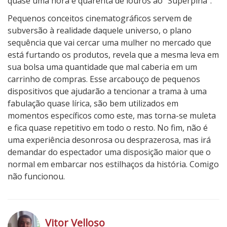
quase uma hora e quarenta de louros ao “Superpina”.
Pequenos conceitos cinematográficos servem de
subversão à realidade daquele universo, o plano
sequência que vai cercar uma mulher no mercado que
está furtando os produtos, revela que a mesma leva em
sua bolsa uma quantidade que mal caberia em um
carrinho de compras. Esse arcabouço de pequenos
dispositivos que ajudarão a tencionar a trama à uma
fabulação quase lírica, são bem utilizados em
momentos específicos como este, mas torna-se muleta
e fica quase repetitivo em todo o resto. No fim, não é
uma experiência desonrosa ou desprazerosa, mas irá
demandar do espectador uma disposição maior que o
normal em embarcar nos estilhaços da história. Comigo
não funcionou.
2
N
o
Vitor Velloso