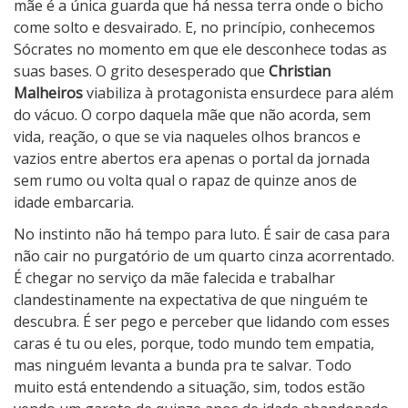
e
mãe é a única guarda que há nessa terra onde o bicho
s
come solto e desvairado. E, no princípio, conhecemos
Sócrates no momento em que ele desconhece todas as
suas bases. O grito desesperado que
Christian
Malheiros
viabiliza à protagonista ensurdece para além
do vácuo. O corpo daquela mãe que não acorda, sem
vida, reação, o que se via naqueles olhos brancos e
vazios entre abertos era apenas o portal da jornada
sem rumo ou volta qual o rapaz de quinze anos de
idade embarcaria.
No instinto não há tempo para luto. É sair de casa para
não cair no purgatório de um quarto cinza acorrentado.
É chegar no serviço da mãe falecida e trabalhar
clandestinamente na expectativa de que ninguém te
descubra. É ser pego e perceber que lidando com esses
caras é tu ou eles, porque, todo mundo tem empatia,
mas ninguém levanta a bunda pra te salvar. Todo
muito está entendendo a situação, sim, todos estão