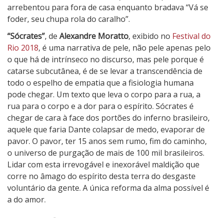
arrebentou para fora de casa enquanto bradava “Vá se
foder, seu chupa rola do caralho”.
“Sócrates”
, de
Alexandre Moratto
, exibido no
Festival do
Rio 2018
, é uma narrativa de pele, não pele apenas pelo
o que há de intrínseco no discurso, mas pele porque é
catarse subcutânea, é de se levar a transcendência de
todo o espelho de empatia que a fisiologia humana
pode chegar. Um texto que leva o corpo para a rua, a
rua para o corpo e a dor para o espírito. Sócrates é
chegar de cara à face dos portões do inferno brasileiro,
aquele que faria Dante colapsar de medo, evaporar de
pavor. O pavor, ter 15 anos sem rumo, fim do caminho,
o universo de purgação de mais de 100 mil brasileiros.
Lidar com esta irrevogável e inexorável maldição que
corre no âmago do espírito desta terra do desgaste
voluntário da gente. A única reforma da alma possível é
a do amor.
5