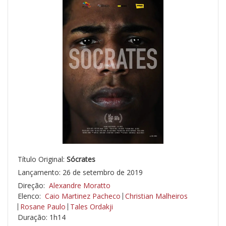
Título Original:
Sócrates
Lançamento: 26 de setembro de 2019
Direção:
Alexandre Moratto
Elenco:
Caio Martinez Pacheco
Christian Malheiros
Rosane Paulo
Tales Ordakji
Duração: 1h14