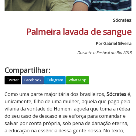
Sócrates
Palmeira lavada de sangue
Por Gabriel Silveira
Durante o Festival do Rio 2018
Compartilhar:
Twitter
Facebook
Telegram
WhatsApp
S
Como uma parte majoritária dos brasileiros,
Sócrates
é,
ó
unicamente, filho de uma mulher, aquela que paga pela
c
vilania da vontade do Homem; aquela que toma a rédea
r
do seu caso de descaso e se esforça para comandar e
a
salvar por conta própria, sob pena de danação eterna,
t
a educação na essência dessa gente nossa. No texto,