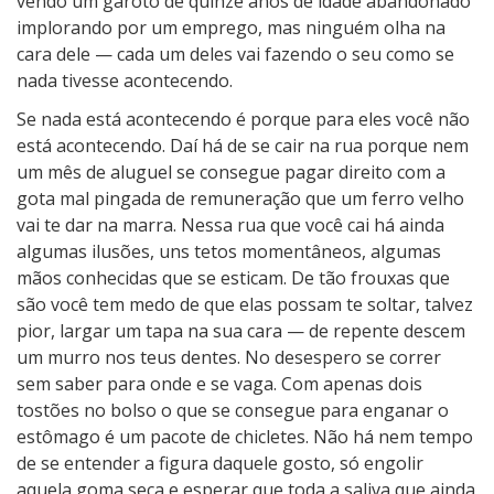
vendo um garoto de quinze anos de idade abandonado
implorando por um emprego, mas ninguém olha na
cara dele — cada um deles vai fazendo o seu como se
nada tivesse acontecendo.
Se nada está acontecendo é porque para eles você não
está acontecendo. Daí há de se cair na rua porque nem
um mês de aluguel se consegue pagar direito com a
gota mal pingada de remuneração que um ferro velho
vai te dar na marra. Nessa rua que você cai há ainda
algumas ilusões, uns tetos momentâneos, algumas
mãos conhecidas que se esticam. De tão frouxas que
são você tem medo de que elas possam te soltar, talvez
pior, largar um tapa na sua cara — de repente descem
um murro nos teus dentes. No desespero se correr
sem saber para onde e se vaga. Com apenas dois
tostões no bolso o que se consegue para enganar o
estômago é um pacote de chicletes. Não há nem tempo
de se entender a figura daquele gosto, só engolir
aquela goma seca e esperar que toda a saliva que ainda