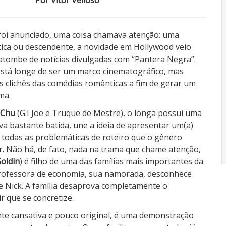
Por Vitor Velloso
foi anunciado, uma coisa chamava atenção: uma
ática ou descendente, a novidade em Hollywood veio
tombe de notícias divulgadas com “Pantera Negra”.
stá longe de ser um marco cinematográfico, mas
os clichês das comédias românticas a fim de gerar um
ma.
.Chu
(G.I Joe e Truque de Mestre), o longa possui uma
va bastante batida, une a ideia de apresentar um(a)
 e todas as problemáticas de roteiro que o gênero
. Não há, de fato, nada na trama que chame atenção,
oldin
) é filho de uma das famílias mais importantes da
professora de economia, sua namorada, desconhece
de Nick. A família desaprova completamente o
r que se concretize.
nte cansativa e pouco original, é uma demonstração