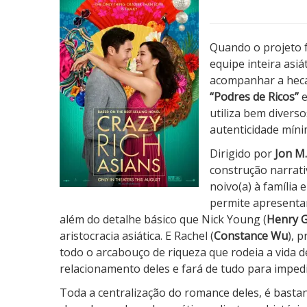
d
r
e
Quando o projeto 
s
equipe inteira asi
d
acompanhar a heca
e
“Podres de Ricos”
e
R
utiliza bem divers
i
autenticidade míni
c
Dirigido por
Jon M
o
construção narrati
s
noivo(a) à família
permite apresentar
além do detalhe básico que Nick Young (
Henry G
aristocracia asiática. E Rachel (
Constance Wu
), 
todo o arcabouço de riqueza que rodeia a vida 
relacionamento deles e fará de tudo para impedi
Toda a centralização do romance deles, é basta