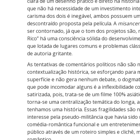
clara de um desenho prático e direto na história
que não há necessidade de um investimento int
carisma dos dois é inegável, ambos possuem um
descontraído proposta pela película. A
misance
ser contornado, já que o tom dos projetos são, 
Rico” há uma consciência sólida do desenvolvime
que lotada de lugares comuns e problemas clássi
de autoria gritante.
As tentativas de comentários políticos não sã
contextualização histórica, se esforçando para 
superfície e não gera nenhum debate, o dogma
que pode incomodar alguns é a inflexibilidade 
satirizada, pois, trata-se de um filme 100% asiá
torna-se uma centralização temática do longa,
tenhamos uma história. Essas fragilidades são n
interesse pela pseudo-militância que havia sid
comédia-romântica funcional e um entretenime
público através de um roteiro simples e clichê, 
romântico.