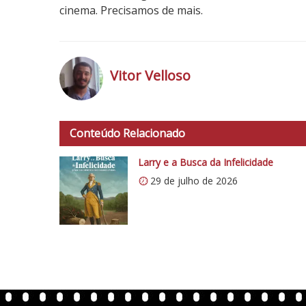
cinema. Precisamos de mais.
3
N
o
Vitor Velloso
t
a
h
d
t
o
Conteúdo Relacionado
t
C
p
Larry e a Busca da Infelicidade
r
s
í
29 de julho de 2026
:
t
/
i
/
c
i
o
0
5
.
1
w
p