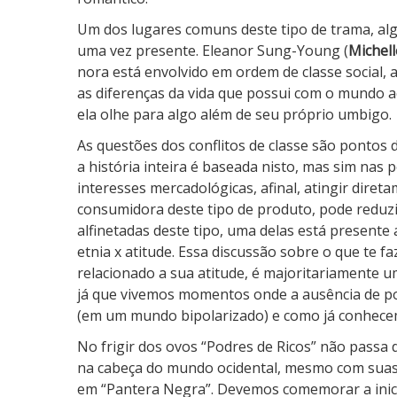
Um dos lugares comuns deste tipo de trama, alg
uma vez presente. Eleanor Sung-Young (
Michel
nora está envolvido em ordem de classe social
as diferenças da vida que possui com o mundo a
ela olhe para algo além de seu próprio umbigo.
As questões dos conflitos de classe são pontos d
a história inteira é baseada nisto, mas sim nas 
interesses mercadológicas, afinal, atingir diret
consumidora deste tipo de produto, pode reduzi
alfinetadas deste tipo, uma delas está present
etnia x atitude. Essa discussão sobre o que te faz
relacionado a sua atitude, é majoritariamente u
já que vivemos momentos onde a ausência de po
(em um mundo bipolarizado) e como já conhecem
No frigir dos ovos “Podres de Ricos” não pass
na cabeça do mundo ocidental, mesmo com suas
em “Pantera Negra”. Devemos comemorar a inicia