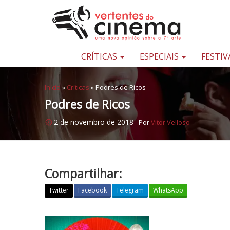
Pular para o conteúdo
Uma
nova
opinião
CRÍTICAS
ESPECIAIS
FESTIV
sobre
a
Início
»
Críticas
»
Podres de Ricos
sétima
Podres de Ricos
arte
2 de novembro de 2018
Por
Vitor Velloso
Compartilhar:
Twitter
Facebook
Telegram
WhatsApp
P
o