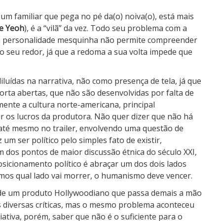
um familiar que pega no pé da(o) noiva(o), está mais
le Yeoh
), é a “vilã” da vez. Todo seu problema com a
, a personalidade mesquinha não permite compreender
o seu redor, já que a redoma a sua volta impede que
iluídas na narrativa, não como presença de tela, já que
porta abertas, que não são desenvolvidas por falta de
amente a cultura norte-americana, principal
r os lucros da produtora. Não quer dizer que não há
e até mesmo no trailer, envolvendo uma questão de
 um ser político pelo simples fato de existir,
m dos pontos de maior discussão étnica do século XXI,
sicionamento político é abraçar um dos dois lados
os qual lado vai morrer, o humanismo deve vencer.
a de um produto Hollywoodiano que passa demais a mão
 diversas críticas, mas o mesmo problema aconteceu
tiva, porém, saber que não é o suficiente para o