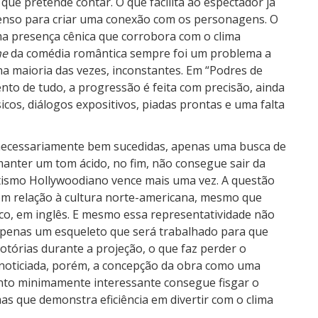
 que pretende contar. O que facilita ao espectador já
enso para criar uma conexão com os personagens. O
a presença cênica que corrobora com o clima
ne
da comédia romântica sempre foi um problema a
na maioria das vezes, inconstantes. Em “Podres de
nto de tudo, a progressão é feita com precisão, ainda
cos, diálogos expositivos, piadas prontas e uma falta
o necessariamente bem sucedidas, apenas uma busca de
manter um tom ácido, no fim, não consegue sair da
tismo Hollywoodiano vence mais uma vez. A questão
com relação à cultura norte-americana, mesmo que
tico, em inglês. E mesmo essa representatividade não
 apenas um esqueleto que será trabalhado para que
otórias durante a projeção, o que faz perder o
o noticiada, porém, a concepção da obra como uma
nto minimamente interessante consegue fisgar o
mas que demonstra eficiência em divertir com o clima