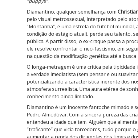
“puppys”
.
Diamantino, qualquer semelhança com
Christia
pelo visual metrossexual, interpretado pelo ato
“Montanha”, é uma estrela do futebol mundial, 
condição do estágio atual), perde seu talento, 
pública. A partir disso, o ex-craque passa a pro
ele resolve confrontar o neo-fascismo, em segu
na questão da modificação genética até a busca 
O longa-metragem é uma crítica pela tipicidad
a verdade imediatista (sem pensar e ou suaviza
potencializando a característica inerente dos n
atmosfera surrealista. Uma aura etérea de son
conhecimento ainda limitado.
Diamantino é um inocente fantoche mimado e 
Pedro Almodóvar. Com a sincera pureza das cria
entendeu a idade que tem. Alguém que alimenta 
“traficante” que vicia torcedores, tudo porque o
aumentar a renda dos dirigentes dos times e do