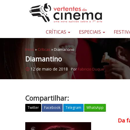
Pular para o conteúdo
Uma
nova
opinião
CRÍTICAS
ESPECIAIS
FESTIV
sobre
a
Início
»
Críticas
»
Diamantino
sétima
Diamantino
arte
12 de maio de 2018
Por
Fabricio Duque
Compartilhar:
Twitter
Facebook
Telegram
WhatsApp
Da f
D
i