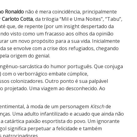
no Ronaldo
não é mera coincidência, principalmente
r
Carloto Cotta
, da trilogia “Mil e Uma Noites”, “Tabu”,
até que, de repente (por um insight despertado da
sendo visto como um fracasso aos olhos da opinião
curar um novo propósito para a sua vida. Inicialmente
ida se envolve com a crise dos refugiados, chegando
pela origem do genial.
e ingênuo-sarcástica do humor português. Que conjuga
r) com o verborrágico embate cúmplice,
ossos colonizadores. Outro ponto é sua palpável
ho projetado. Uma viagem ao desconhecido. Ao
sentimental, à moda de um personagem
Kitsch
de
nças. Uma adulto infantilizado e acuado que ainda não
a catártica paixão esportista do povo. Um ignorante
 gol significa perpetuar a felicidade e também
s patrocinadores.