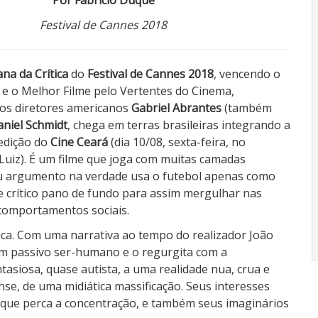
Por Fabricio Duque
Festival de Cannes 2018
na da Crítica
do
Festival de Cannes 2018
, vencendo o
e o Melhor Filme pelo Vertentes do Cinema,
dos diretores americanos
Gabriel Abrantes
(também
niel Schmidt
, chega em terras brasileiras integrando a
 edição do
Cine Ceará
(dia 10/08, sexta-feira, no
Luiz). É um filme que joga com muitas camadas
eu argumento na verdade usa o futebol apenas como
 crítico pano de fundo para assim mergulhar nas
comportamentos sociais.
ica. Com uma narrativa ao tempo do realizador João
m passivo ser-humano e o regurgita com a
tasiosa, quase autista, a uma realidade nua, crua e
se, de uma midiática massificação. Seus interesses
 que perca a concentração, e também seus imaginários