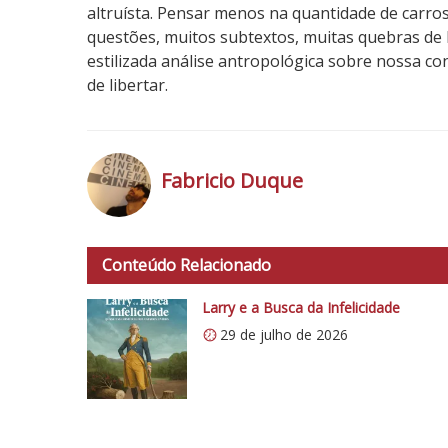
altruísta. Pensar menos na quantidade de carros
questões, muitos subtextos, muitas quebras de hi
estilizada análise antropológica sobre nossa c
de libertar.
5
N
o
Fabricio Duque
t
a
h
d
t
o
Conteúdo Relacionado
t
C
p
Larry e a Busca da Infelicidade
r
s
í
29 de julho de 2026
:
t
/
i
/
c
i
o
0