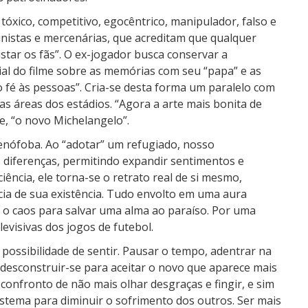
óxico, competitivo, egocêntrico, manipulador, falso e
unistas e mercenárias, que acreditam que qualquer
star os fãs”. O ex-jogador busca conservar a
ial do filme sobre as memórias com seu “papa” e as
ão fé às pessoas”. Cria-se desta forma um paralelo com
as áreas dos estádios. “Agora a arte mais bonita de
ele, “o novo Michelangelo”.
enófoba. Ao “adotar” um refugiado, nosso
 diferenças, permitindo expandir sentimentos e
ciência, ele torna-se o retrato real de si mesmo,
cia de sua existência. Tudo envolto em uma aura
o caos para salvar uma alma ao paraíso. Por uma
evisivas dos jogos de futebol.
possibilidade de sentir. Pausar o tempo, adentrar na
, desconstruir-se para aceitar o novo que aparece mais
confronto de não mais olhar desgraças e fingir, e sim
istema para diminuir o sofrimento dos outros. Ser mais