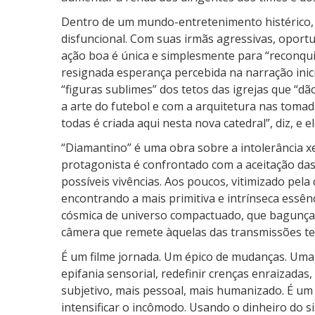
Dentro de um mundo-entretenimento histérico, t
disfuncional. Com suas irmãs agressivas, oport
ação boa é única e simplesmente para “reconqui
resignada esperança percebida na narração inic
“figuras sublimes” dos tetos das igrejas que “d
a arte do futebol e com a arquitetura nas tomad
todas é criada aqui nesta nova catedral”, diz, e 
“Diamantino” é uma obra sobre a intolerância x
protagonista é confrontado com a aceitação das
possíveis vivências. Aos poucos, vitimizado pela 
encontrando a mais primitiva e intrínseca essên
cósmica de universo compactuado, que bagunça 
câmera que remete àquelas das transmissões tel
É um filme jornada. Um épico de mudanças. Uma 
epifania sensorial, redefinir crenças enraizadas
subjetivo, mais pessoal, mais humanizado. É um 
intensificar o incômodo. Usando o dinheiro do s