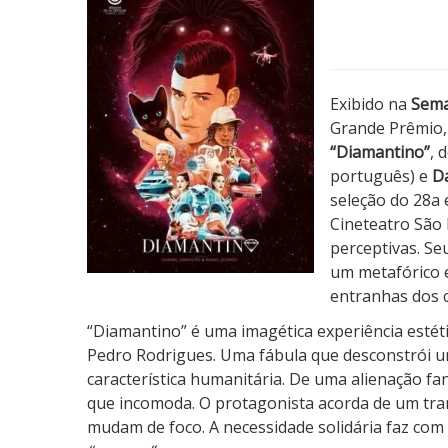
a
m
a
n
Exibido na
Sema
t
Grande Prêmio, 
i
“Diamantino”
, 
n
português) e
Da
o
seleção do 28a
Cineteatro São 
perceptivas. S
um metafórico e
entranhas dos 
“Diamantino” é uma imagética experiência estét
Pedro Rodrigues. Uma fábula que desconstrói u
característica humanitária. De uma alienação fan
que incomoda. O protagonista acorda de um tran
mudam de foco. A necessidade solidária faz com