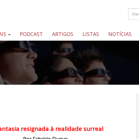
AIS
PODCAST
ARTIGOS
LISTAS
NOTÍCIAS
antasia resignada à realidade surreal