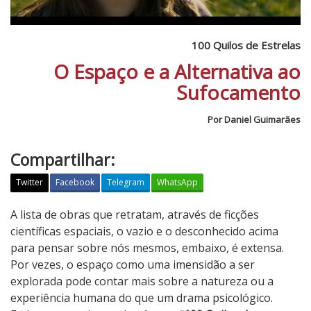
100 Quilos de Estrelas
O Espaço e a Alternativa ao
Sufocamento
Por Daniel Guimarães
Compartilhar:
Twitter
Facebook
Telegram
WhatsApp
1
A lista de obras que retratam, através de ficções
0
científicas espaciais, o vazio e o desconhecido acima
0
para pensar sobre nós mesmos, embaixo, é extensa.
Q
Por vezes, o espaço como uma imensidão a ser
u
explorada pode contar mais sobre a natureza ou a
i
experiência humana do que um drama psicológico.