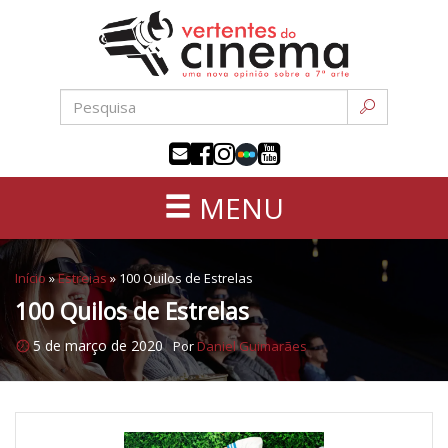
Uma
Pular
nova
para
opinião
o
sobre
conteúdo
a
sétima
arte
MENU
Início
»
Estreias
»
100 Quilos de Estrelas
100 Quilos de Estrelas
5 de março de 2020
Por
Daniel Guimarães