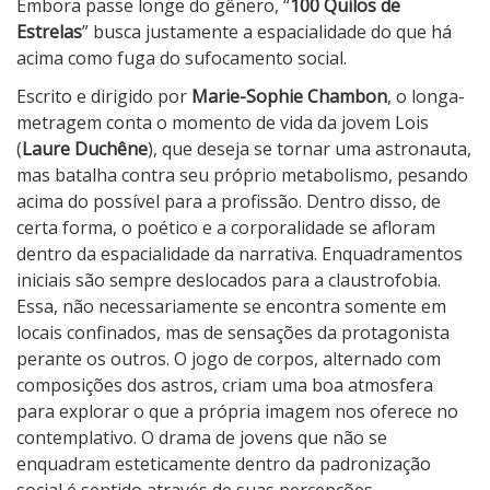
l
Embora passe longe do gênero, “
100 Quilos de
o
Estrelas
” busca justamente a espacialidade do que há
s
acima como fuga do sufocamento social.
d
Escrito e dirigido por
Marie-Sophie Chambon
, o longa-
e
metragem conta o momento de vida da jovem Lois
E
(
Laure Duchêne
), que deseja se tornar uma astronauta,
s
mas batalha contra seu próprio metabolismo, pesando
t
acima do possível para a profissão. Dentro disso, de
r
certa forma, o poético e a corporalidade se afloram
e
dentro da espacialidade da narrativa. Enquadramentos
l
iniciais são sempre deslocados para a claustrofobia.
a
Essa, não necessariamente se encontra somente em
s
locais confinados, mas de sensações da protagonista
perante os outros. O jogo de corpos, alternado com
composições dos astros, criam uma boa atmosfera
para explorar o que a própria imagem nos oferece no
contemplativo. O drama de jovens que não se
enquadram esteticamente dentro da padronização