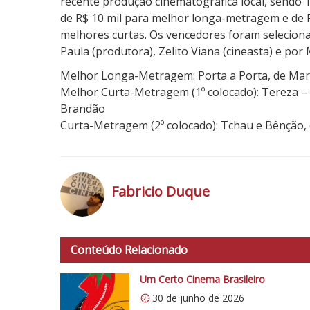
recente produção cinematográfica local, sendo 
de R$ 10 mil para melhor longa-metragem e de R$
melhores curtas. Os vencedores foram selecionad
Paula (produtora), Zelito Viana (cineasta) e po
Melhor Longa-Metragem: Porta a Porta, de Ma
Melhor Curta-Metragem (1º colocado): Tereza – 
Brandão
Curta-Metragem (2º colocado): Tchau e Bênção, 
Fabricio Duque
h
t
Conteúdo Relacionado
t
p
Um Certo Cinema Brasileiro
s
30 de junho de 2026
: