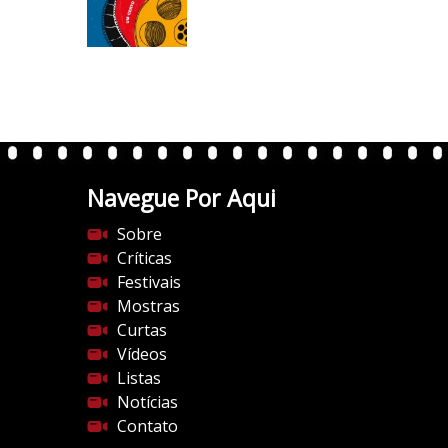
/
/
i
0
.
w
p
.
Navegue Por Aqui
c
Sobre
o
Críticas
m
Festivais
/
Mostras
v
Curtas
e
Vídeos
r
Listas
t
Notícias
e
Contato
n