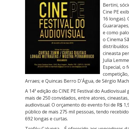
n
Bertini, sóc
c
Cine PE exib
e
16 longas). 
d
Guararapes,
o
e como palc
r
o Cinema Sã
e
distribuído
s
cineasta pe
d
Julia Lemme
o
Especial, o 
C
competição,
I
Arraes; e Quincas Berro D´Água, de Sérgio Mach
N
A 14ª edição do CINE PE Festival do Audiovisual
E
mais de 250 convidados, entre atores, cineastas
P
audiovisual. O orçamento do evento foi de R$ 1,9
E
público de mais 275 mil pessoas, tendo recebido 
2
692 longas e curtas.
0
Troféu Calunga – É oferecido aos vencedores das