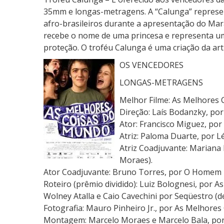
1
35mm e longas-metragens. A “Calunga” represen
0
afro-brasileiros durante a apresentação do Mara
recebe o nome de uma princesa e representa um
proteção. O troféu Calunga é uma criação da art
OS VENCEDORES
LONGAS-METRAGENS
Melhor Filme: As Melhores 
Direção: Laís Bodanzky, po
Ator: Francisco Miguez, po
Atriz: Paloma Duarte, por 
Atriz Coadjuvante: Marian
Moraes).
Ator Coadjuvante: Bruno Torres, por O Homem
Roteiro (prêmio dividido): Luiz Bolognesi, por 
Wolney Atalla e Caio Cavechini por Seqüestro (de
Fotografia: Mauro Pinheiro Jr., por As Melhores
Montagem: Marcelo Moraes e Marcelo Bala, por 