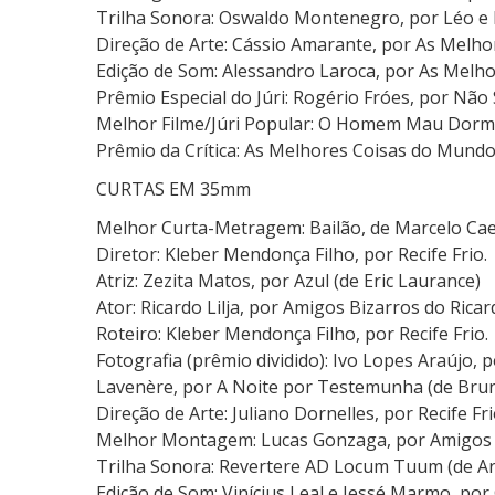
Trilha Sonora: Oswaldo Montenegro, por Léo e
Direção de Arte: Cássio Amarante, por As Melh
Edição de Som: Alessandro Laroca, por As Melh
Prêmio Especial do Júri: Rogério Fróes, por Nã
Melhor Filme/Júri Popular: O Homem Mau Dor
Prêmio da Crítica: As Melhores Coisas do Mund
CURTAS EM 35mm
Melhor Curta-Metragem: Bailão, de Marcelo Cae
Diretor: Kleber Mendonça Filho, por Recife Frio.
Atriz: Zezita Matos, por Azul (de Eric Laurance)
Ator: Ricardo Lilja, por Amigos Bizarros do Rica
Roteiro: Kleber Mendonça Filho, por Recife Frio.
Fotografia (prêmio dividido): Ivo Lopes Araújo,
Lavenère, por A Noite por Testemunha (de Brun
Direção de Arte: Juliano Dornelles, por Recife Fri
Melhor Montagem: Lucas Gonzaga, por Amigos B
Trilha Sonora: Revertere AD Locum Tuum (de 
Edição de Som: Vinícius Leal e Jessé Marmo, por