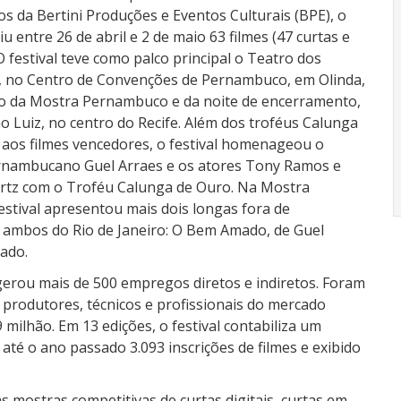
ios da Bertini Produções e Eventos Culturais (BPE), o
iu entre 26 de abril e 2 de maio 63 filmes (47 curtas e
O festival teve como palco principal o Teatro dos
 no Centro de Convenções de Pernambuco, em Olinda,
o da Mostra Pernambuco e da noite de encerramento,
o Luiz, no centro do Recife. Além dos troféus Calunga
s aos filmes vencedores, o festival homenageou o
rnambucano Guel Arraes e os atores Tony Ramos e
rtz com o Troféu Calunga de Ouro. Na Mostra
festival apresentou mais dois longas fora de
 ambos do Rio de Janeiro: O Bem Amado, de Guel
ado.
 gerou mais de 500 empregos diretos e indiretos. Foram
, produtores, técnicos e profissionais do mercado
 milhão. Em 13 edições, o festival contabiliza um
até o ano passado 3.093 inscrições de filmes e exibido
 mostras competitivas de curtas digitais, curtas em