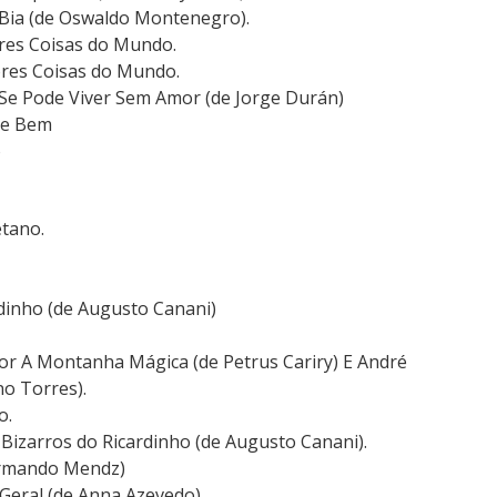
 Bia (de Oswaldo Montenegro).
ores Coisas do Mundo.
ores Coisas do Mundo.
o Se Pode Viver Sem Amor (de Jorge Durán)
me Bem
o
tano.
rdinho (de Augusto Canani)
 por A Montanha Mágica (de Petrus Cariry) E André
o Torres).
o.
izarros do Ricardinho (de Augusto Canani).
Armando Mendz)
 Geral (de Anna Azevedo).