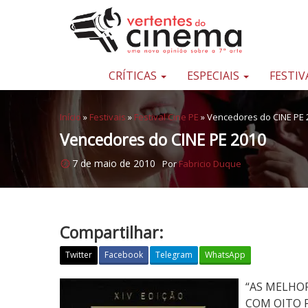
Pular para o conteúdo
Uma
nova
opinião
CRÍTICAS
ESPECIAIS
FESTIV
sobre
a
Início
»
Festivais
»
Festival Cine PE
»
Vencedores do CINE PE 
sétima
Vencedores do CINE PE 2010
arte
7 de maio de 2010
Por
Fabricio Duque
Compartilhar:
Twitter
Facebook
Telegram
WhatsApp
V
“AS MELHO
e
COM OITO PR