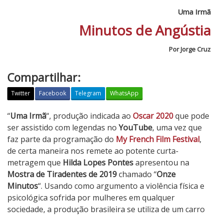
Uma Irmã
Minutos de Angústia
Por Jorge Cruz
Compartilhar:
Twitter
Facebook
Telegram
WhatsApp
U
“
Uma Irmã
“, produção indicada ao
Oscar 2020
que pode
m
ser assistido com legendas no
YouTube
, uma vez que
a
faz parte da programação do
My French Film Festival
,
I
de certa maneira nos remete ao potente curta-
r
metragem que
Hilda Lopes Pontes
apresentou na
m
Mostra de Tiradentes de 2019
chamado “
Onze
ã
Minutos
“. Usando como argumento a violência física e
psicológica sofrida por mulheres em qualquer
sociedade, a produção brasileira se utiliza de um carro