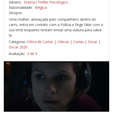
Gênero:
Drama
Thriller Psicológico
Nacionalidade:
Bélgica
Sinopse:
Uma mulher, ameaçada pelo companheiro dentro do
carro, entra em contato com a Polícia e finge falar com a
sua irmã enquanto tentam enviar uma viatura para salvá-
la.
Categoria:
Crítica de Curtas
|
Críticas
|
Curtas
|
Oscar
|
Oscar 2020
Avaliação:
3 de 5