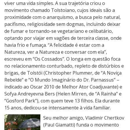
viver uma vida simples. A sua trajetória criou o
movimento chamado Tolstoiano, cujos ideais são a
proximidade com o anarquismo, a busca pelo natural,
pacifismo, religiosidade sem dogmas, incluindo deixar
de fumar e tornando-se vegetariano e celibatário,
optando por viajar em vagões de terceira classe, onde
havia frio e fumaça. “A felicidade é estar com a
Natureza, ver a Natureza e conversar com ela”,
escreveu em “Os Cossados”. O longa em questão foca
no relacionamento conturbado, repleto de distúrbios e
brigas, de Tolstói (Christopher Plummer, de “A Noviça
Rebelde” e “O Mundo Imaginário do Dr. Parnassus” –
indicado ao Oscar 2010 de Melhor Ator Coadjuvante) e
Sofya Andreyevna Bers (Helen Mirren, de “A Rainha” e
“Gosford Park”), com quem teve 13 filhos. Ela durante
15 anos, dedicou-se intensamente à vida familiar.
Seu melhor amigo, Vladimir Chertkov
(Paul Giamatti) funda o movimento