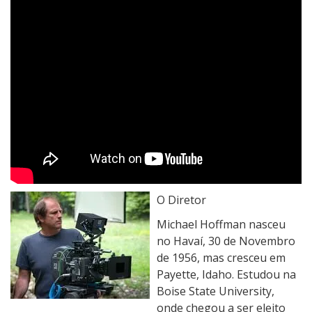
O Diretor
Michael Hoffman nasceu
no Havaí, 30 de Novembro
de 1956, mas cresceu em
Payette, Idaho. Estudou na
Boise State University,
onde chegou a ser eleito