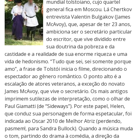
mundial tolstoiano, cujo quartel
general fica em Moscou. Lá Chertkov
entrevista Valentin Bulgakov (James
McAvoy), que, apesar de ter 23 anos,
ambiciona ser o secretário particular
do escritor, que vive dividido entre
sua doutrina da pobreza e da
castidade e a realidade de sua enorme riqueza e uma
vida de hedonismo. “Tudo que sei, sei somente porque
amo”, a frase de Tolstói inicia o filme, direcionando o
espectador ao gênero romântico. O ponto alto é a
escalação de atores veteranos, a exceção do novato
James McAvoy, que vive o secretário. Os mais antigos
imprimem sutilezas de interpretação, como o olhar de
Paul Giamatti (de “Sideways”). Por este papel, Helen,
que conduz sua personagem de forma espetacular, foi
indicada ao Oscar 2010 de Melhor Atriz (perdendo,
pasmem!, para Sandra Bullock). Quando a música muda
o tom, partindo do drama à comédia, a direção da