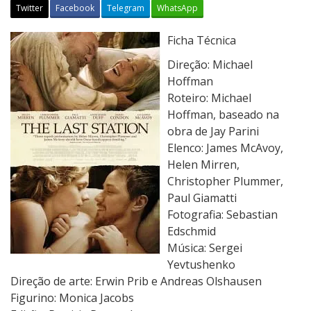
Twitter
Facebook
Telegram
WhatsApp
A
Ficha Técnica
Ú
Direção: Michael
l
Hoffman
t
Roteiro: Michael
i
Hoffman, baseado na
m
obra de Jay Parini
a
Elenco: James McAvoy,
E
Helen Mirren,
s
Christopher Plummer,
t
Paul Giamatti
a
Fotografia: Sebastian
ç
Edschmid
ã
Música: Sergei
o
Yevtushenko
Direção de arte: Erwin Prib e Andreas Olshausen
Figurino: Monica Jacobs