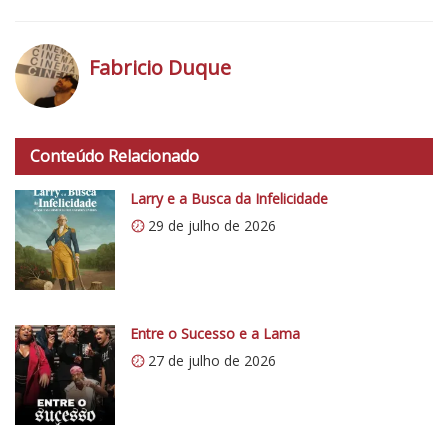
Fabricio Duque
h
t
Conteúdo Relacionado
t
p
Larry e a Busca da Infelicidade
s
29 de julho de 2026
:
/
/
i
0
Entre o Sucesso e a Lama
.
27 de julho de 2026
w
p
.