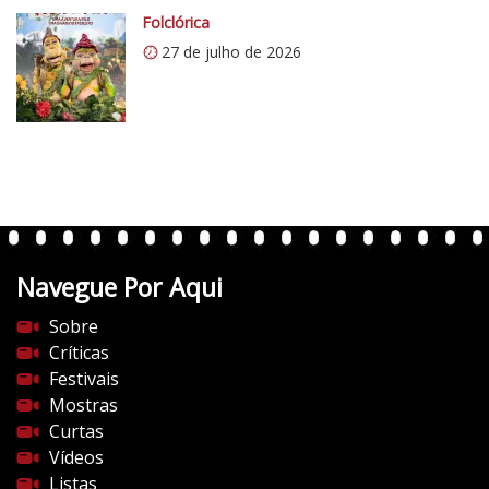
c
Folclórica
o
27 de julho de 2026
m
/
v
e
r
t
e
n
t
Navegue Por Aqui
e
s
Sobre
d
Críticas
o
Festivais
c
Mostras
i
Curtas
n
Vídeos
e
Listas