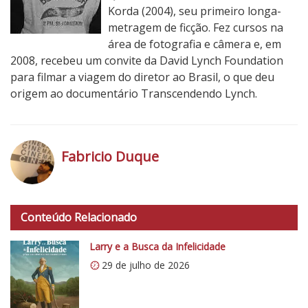
Korda (2004), seu primeiro longa-
metragem de ficção. Fez cursos na
área de fotografia e câmera e, em
2008, recebeu um convite da David Lynch Foundation
para filmar a viagem do diretor ao Brasil, o que deu
origem ao documentário Transcendendo Lynch.
Fabricio Duque
h
t
Conteúdo Relacionado
t
p
Larry e a Busca da Infelicidade
s
29 de julho de 2026
:
/
/