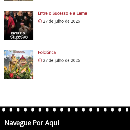
i
0
Entre o Sucesso e a Lama
.
27 de julho de 2026
w
p
.
c
Folclórica
o
27 de julho de 2026
m
/
v
e
r
t
e
n
t
Navegue Por Aqui
e