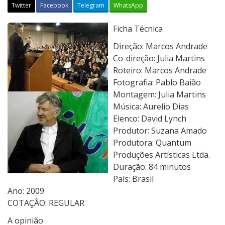
Twitter
Facebook
Telegram
WhatsApp
T
Ficha Técnica
r
Direção: Marcos Andrade
a
Co-direção: Julia Martins
n
Roteiro: Marcos Andrade
s
Fotografia: Pablo Baião
c
Montagem: Julia Martins
e
Música: Aurelio Dias
n
Elenco: David Lynch
d
Produtor: Suzana Amado
e
Produtora: Quantum
n
Produções Artísticas Ltda.
d
Duração: 84 minutos
o
País: Brasil
L
Ano: 2009
y
COTAÇÃO: REGULAR
n
A opinião
c