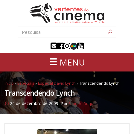
Uma
Pular
nova
para
opinião
o
sobre
conteúdo
a
sétima
arte
MENU
Início
»
Especiais
»
Especial David Lynch
»
Transcendendo Lynch
Transcendendo Lynch
24 de dezembro de 2009
Por
Fabricio Duque