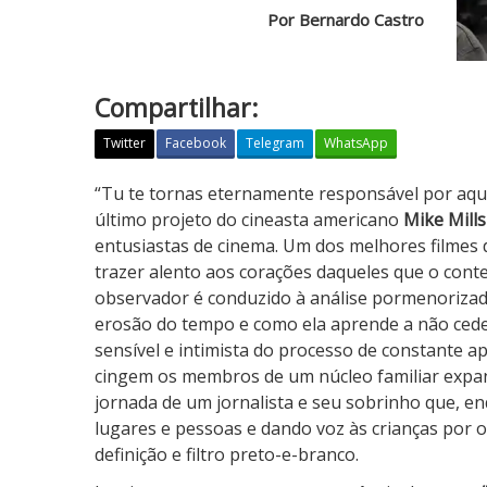
Por Bernardo Castro
Compartilhar:
Twitter
Facebook
Telegram
WhatsApp
S
“Tu te tornas eternamente responsável por aquil
e
último projeto do cineasta americano
Mike Mills
m
entusiastas de cinema. Um dos melhores filmes 
p
trazer alento aos corações daqueles que o cont
r
observador é conduzido à análise pormenorizada
e
erosão do tempo e como ela aprende a não ceder
e
sensível e intimista do processo de constante a
m
cingem os membros de um núcleo familiar expa
F
jornada de um jornalista e seu sobrinho que, e
r
lugares e pessoas e dando voz às crianças por 
e
definição e filtro preto-e-branco.
n