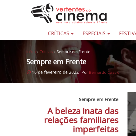
Pular para o conteúdo
Uma
nova
opinião
CRÍTICAS
ESPECIAIS
FESTIV
sobre
a
Início
»
Críticas
»
Sempre em Frente
sétima
Sempre em Frente
arte
16 de fevereiro de 2022
Por
Bernardo Castro
Sempre em Frente
A beleza inata das
relações familiares
imperfeitas