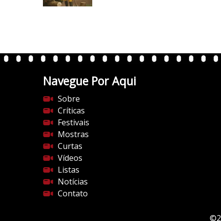
i
0
.
w
p
.
Navegue Por Aqui
c
o
Sobre
m
Críticas
/
Festivais
v
Mostras
e
Curtas
r
Vídeos
t
Listas
e
Notícias
n
Contato
t
e
©2