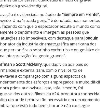
formas de conversar, qualidades e meios de gravar
ptico do gravador digital.
ravação é evidenciada no áudio de
“Sempre em Frente”
,
ouvido. Uma “sacada genial” é denotada nos momentos
r, fazendo com que o espectador escute o mundo como
ientemente o sentimento e imergem as pessoas que
s atuações são impecáveis, com destaque para
Joaquin
hor ator da indústria cinematográfica americana dos
ue personifica o sobrinho excêntrico e enigmático de
ma interpretação “de gente grande”.
offman
e
Scott McNairy
, que dão vida aos pais do
ances e externalizam, com o nível certo de
nevitável a comparação com alguns aspectos da
endentemente dos esforços empregados, é muito difícil
obra prima audiovisual, que, infelizmente, foi
ngue-se dos outros filmes da A24, produtora conhecida
úblico um ar de ternura tão necessário em um momento
e lembrar que está tudo bem chorar e não conseguir