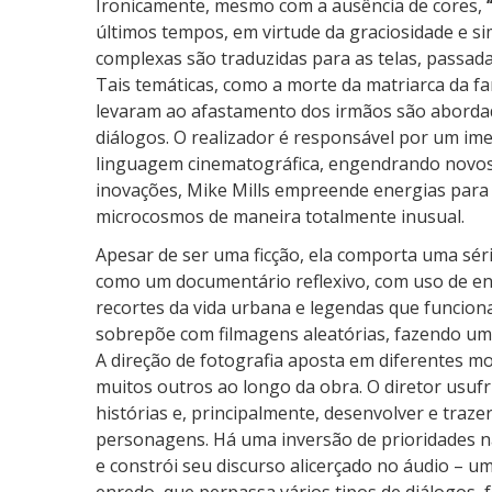
Ironicamente, mesmo com a ausência de cores,
t
últimos tempos, em virtude da graciosidade e si
e
complexas são traduzidas para as telas, passadas
Tais temáticas, como a morte da matriarca da fa
levaram ao afastamento dos irmãos são abordada
diálogos. O realizador é responsável por um i
linguagem cinematográfica, engendrando novos a
inovações, Mike Mills empreende energias para 
microcosmos de maneira totalmente inusual.
Apesar de ser uma ficção, ela comporta uma séri
como um documentário reflexivo, com uso de ent
recortes da vida urbana e legendas que funcion
sobrepõe com filmagens aleatórias, fazendo uma
A direção de fotografia aposta em diferentes 
muitos outros ao longo da obra. O diretor usufr
histórias e, principalmente, desenvolver e traz
personagens. Há uma inversão de prioridades na
e constrói seu discurso alicerçado no áudio – u