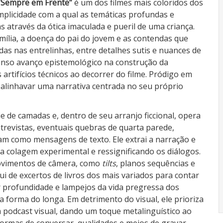
“Sempre em Frente”
é um dos filmes mais coloridos dos
mplicidade com a qual as temáticas profundas e
 através da ótica imaculada e pueril de uma criança.
mília, a doença do pai do jovem e as contendas que
s nas entrelinhas, entre detalhes sutis e nuances de
menso avanço epistemológico na construção da
rtifícios técnicos ao decorrer do filme. Pródigo em
alinhavar uma narrativa centrada no seu próprio
e de camadas e, dentro de seu arranjo ficcional, opera
revistas, eventuais quebras de quarta parede,
am como mensagens de texto. Ele extrai a narração e
 colagem experimental e ressignificando os diálogos.
movimentos de câmera, como
tilts
, planos sequências e
ui de excertos de livros dos mais variados para contar
er profundidade e lampejos da vida pregressa dos
 forma do longa. Em detrimento do visual, ele prioriza
m podcast visual, dando um toque metalinguístico ao