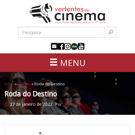
Uma
Pular
nova
para
opinião
o
sobre
conteúdo
a
sétima
arte
MENU
Início
»
Críticas
»
Roda do Destino
Roda do Destino
27 de janeiro de 2022
Por
Ciro Araujo