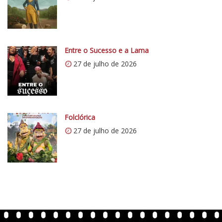
/
/
i
0
Entre o Sucesso e a Lama
.
27 de julho de 2026
w
p
.
c
o
Folclórica
m
27 de julho de 2026
/
v
e
r
t
e
n