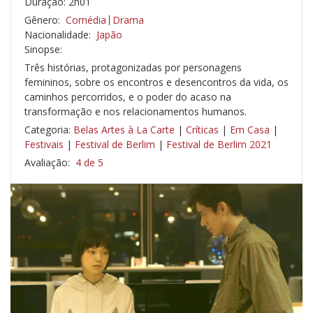
Duração: 2h01
Gênero:
Comédia
Drama
Nacionalidade:
Japão
Sinopse:
Três histórias, protagonizadas por personagens
femininos, sobre os encontros e
desencontros da vida, os
caminhos percorridos, e o poder do acaso na
transformação e
nos relacionamentos humanos.
Categoria:
Belas Artes à La Carte
|
Críticas
|
Em Casa
|
Festivais
|
Festival de Berlim
|
Festival de Berlim 2021
Avaliação:
4 de 5