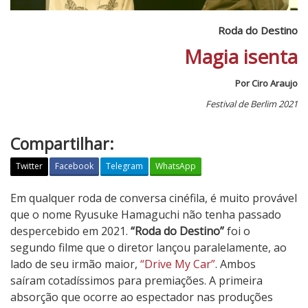
Roda do Destino
Magia isenta
Por Ciro Araujo
Festival de Berlim 2021
Compartilhar:
Twitter
Facebook
Telegram
WhatsApp
R
Em qualquer roda de conversa cinéfila, é muito provável
o
que o nome Ryusuke Hamaguchi não tenha passado
d
despercebido em 2021.
“Roda do Destino”
foi o
a
segundo filme que o diretor lançou paralelamente, ao
d
lado de seu irmão maior,
“Drive My Car”
. Ambos
o
saíram cotadíssimos para premiações. A primeira
D
absorção que ocorre ao espectador nas produções