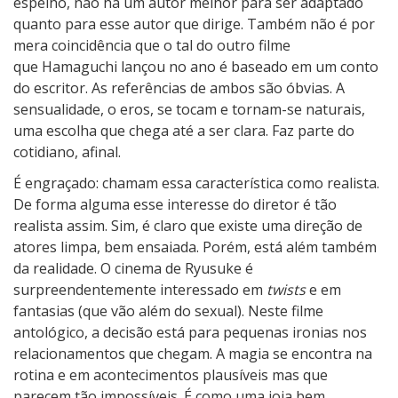
espelho, não há um autor melhor para ser adaptado
quanto para esse autor que dirige. Também não é por
mera coincidência que o tal do outro filme
que Hamaguchi lançou no ano é baseado em um conto
do escritor. As referências de ambos são óbvias. A
sensualidade, o eros, se tocam e tornam-se naturais,
uma escolha que chega até a ser clara. Faz parte do
cotidiano, afinal.
É engraçado: chamam essa característica como realista.
De forma alguma esse interesse do diretor é tão
realista assim. Sim, é claro que existe uma direção de
atores limpa, bem ensaiada. Porém, está além também
da realidade. O cinema de Ryusuke é
surpreendentemente interessado em
twists
e
em
fantasias (que vão além do sexual). Neste filme
antológico, a decisão está para pequenas ironias nos
relacionamentos que chegam. A magia se encontra na
rotina e em acontecimentos plausíveis mas que
parecem tão impossíveis. É como uma joia bem