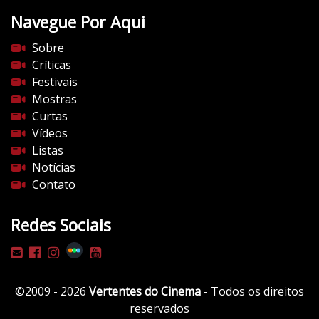
t
Navegue Por Aqui
e
s
Sobre
d
Críticas
o
Festivais
c
Mostras
i
Curtas
n
Vídeos
e
Listas
m
Notícias
a
Contato
.
c
Redes Sociais
o
m
/
w
©2009 - 2026
Vertentes do Cinema
- Todos os direitos
p
reservados
-