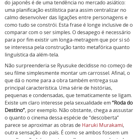
e
do japonês é de uma tendência no mercado asiático:
s
uma planificação estilística para assim centralizar no
t
calmo desenvolver das ligações entre personagens e
i
como tudo se constrói. Esta frase é longe inclusive de o
n
comparar com o ser simples. O desapego é necessário
o
para por fim existir um longa-metragem que por si só
se interessa pela construção tanto metafórica quanto
linguística da além-tela.
Não surpreenderia se Ryusuke decidisse no começo de
seu filme simplesmente montar um carrossel. Afinal, o
que dá o nome para a obra também entrega sua
principal característica. Uma série de histórias,
pequenas e condensadas, que tematicamente se ligam.
Existe um claro interesse pela sexualidade em
“Roda do
Destino”
, por exemplo. Não obstante, chega a assustar
o quanto o cinema dessa espécie de “descoberta”
parece se aproximar as obras de
Haruki Murakami
,
outra sensação do país. É como se ambos fossem um