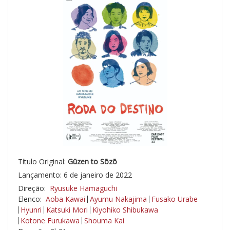
Título Original:
Gūzen to Sōzō
Lançamento: 6 de janeiro de 2022
Direção:
Ryusuke Hamaguchi
Elenco:
Aoba Kawai
Ayumu Nakajima
Fusako Urabe
Hyunri
Katsuki Mori
Kiyohiko Shibukawa
Kotone Furukawa
Shouma Kai