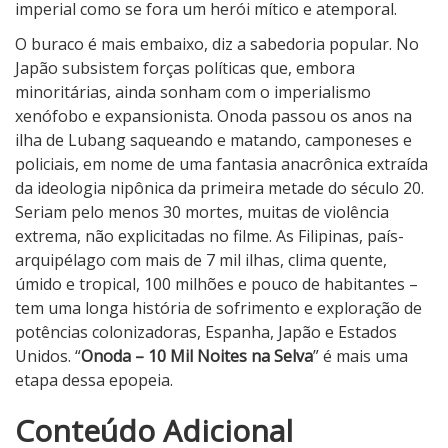
imperial como se fora um herói mítico e atemporal.
O buraco é mais embaixo, diz a sabedoria popular. No
Japão subsistem forças políticas que, embora
minoritárias, ainda sonham com o imperialismo
xenófobo e expansionista. Onoda passou os anos na
ilha de Lubang saqueando e matando, camponeses e
policiais, em nome de uma fantasia anacrônica extraída
da ideologia nipônica da primeira metade do século 20.
Seriam pelo menos 30 mortes, muitas de violência
extrema, não explicitadas no filme. As Filipinas, país-
arquipélago com mais de 7 mil ilhas, clima quente,
úmido e tropical, 100 milhões e pouco de habitantes –
tem uma longa história de sofrimento e exploração de
potências colonizadoras, Espanha, Japão e Estados
Unidos. “
Onoda – 10 Mil Noites na Selva
” é mais uma
etapa dessa epopeia.
2
Conteúdo Adicional
N