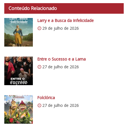
t
Conteúdo Relacionado
t
p
Larry e a Busca da Infelicidade
s
29 de julho de 2026
:
/
/
i
0
Entre o Sucesso e a Lama
.
27 de julho de 2026
w
p
.
c
o
Folclórica
m
27 de julho de 2026
/
v
e