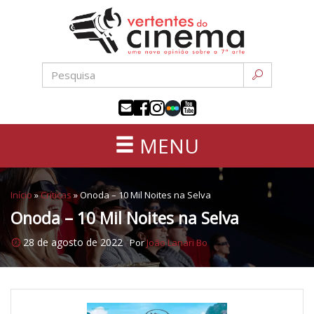
Uma
Pular
nova
para
opinião
o
sobre
conteúdo
a
sétima
arte
MENU
Início
»
Críticas
»
Onoda – 10 Mil Noites na Selva
Onoda – 10 Mil Noites na Selva
28 de agosto de 2022
Por
João Lanari Bo