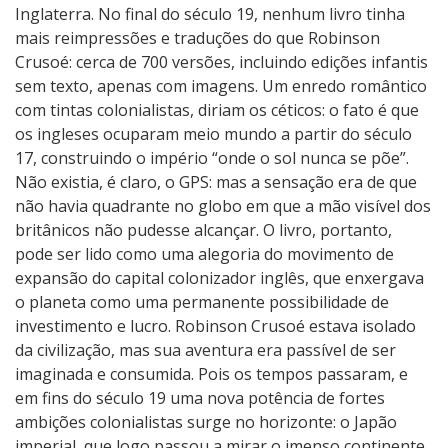
i
Inglaterra. No final do século 19, nenhum livro tinha
l
mais reimpressões e traduções do que Robinson
N
Crusoé: cerca de 700 versões, incluindo edições infantis
o
sem texto, apenas com imagens. Um enredo romântico
i
com tintas colonialistas, diriam os céticos: o fato é que
t
os ingleses ocuparam meio mundo a partir do século
e
17, construindo o império “onde o sol nunca se põe”.
s
Não existia, é claro, o GPS: mas a sensação era de que
n
não havia quadrante no globo em que a mão visível dos
a
britânicos não pudesse alcançar. O livro, portanto,
S
pode ser lido como uma alegoria do movimento de
e
expansão do capital colonizador inglês, que enxergava
l
o planeta como uma permanente possibilidade de
v
investimento e lucro. Robinson Crusoé estava isolado
a
da civilização, mas sua aventura era passível de ser
imaginada e consumida. Pois os tempos passaram, e
em fins do século 19 uma nova potência de fortes
ambições colonialistas surge no horizonte: o Japão
imperial, que logo passou a mirar o imenso continente