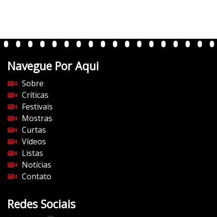
r
t
e
n
t
Navegue Por Aqui
e
s
Sobre
d
Críticas
o
Festivais
c
Mostras
i
Curtas
n
Vídeos
e
Listas
m
Notícias
a
Contato
.
c
Redes Sociais
o
m