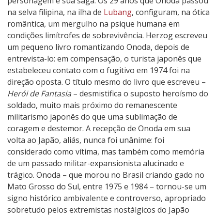
personagem e sua saga. Os 29 anos que Onoda passou
na selva filipina, na ilha de
Lubang
, configuram, na ótica
romântica, um mergulho na psique humana em
condições limítrofes de sobrevivência. Herzog escreveu
um pequeno livro romantizando Onoda, depois de
entrevista-lo: em compensação, o turista japonês que
estabeleceu contato com o fugitivo em 1974 foi na
direção oposta. O título mesmo do livro que escreveu –
Herói de Fantasia
– desmistifica o suposto heroísmo do
soldado, muito mais próximo do remanescente
militarismo japonês do que uma sublimação de
coragem e destemor. A recepção de Onoda em sua
volta ao Japão, aliás, nunca foi unânime: foi
considerado como vítima, mas também como memória
de um passado militar-expansionista alucinado e
trágico. Onoda – que morou no Brasil criando gado no
Mato Grosso do Sul, entre 1975 e 1984 – tornou-se um
signo histórico ambivalente e controverso, apropriado
sobretudo pelos extremistas nostálgicos do Japão