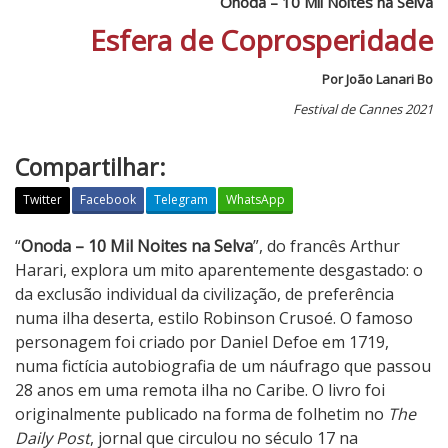
Onoda – 10 Mil Noites na Selva
Esfera de Coprosperidade
Por João Lanari Bo
Festival de Cannes 2021
Compartilhar:
Twitter
Facebook
Telegram
WhatsApp
O
“
Onoda – 10 Mil Noites na Selva
”, do francês Arthur
n
Harari, explora um mito aparentemente desgastado: o
o
da exclusão individual da civilização, de preferência
d
numa ilha deserta, estilo Robinson Crusoé. O famoso
a
personagem foi criado por Daniel Defoe em 1719,
–
numa fictícia autobiografia de um náufrago que passou
1
28 anos em uma remota ilha no Caribe. O livro foi
0
originalmente publicado na forma de folhetim no
The
M
Daily Post
, jornal que circulou no século 17 na