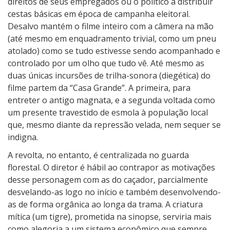
direitos de seus empregados ou o político a distribuir
cestas básicas em época de campanha eleitoral.
Desalvo mantém o filme inteiro com a câmera na mão
(até mesmo em enquadramento trivial, como um pneu
atolado) como se tudo estivesse sendo acompanhado e
controlado por um olho que tudo vê. Até mesmo as
duas únicas incursões de trilha-sonora (diegética) do
filme partem da “Casa Grande”. A primeira, para
entreter o antigo magnata, e a segunda voltada como
um presente travestido de esmola à população local
que, mesmo diante da repressão velada, nem sequer se
indigna.
A revolta, no entanto, é centralizada no guarda
florestal. O diretor é hábil ao contrapor as motivações
desse personagem com as do caçador, parcialmente
desvelando-as logo no início e também desenvolvendo-
as de forma orgânica ao longa da trama. A criatura
mítica (um tigre), prometida na sinopse, serviria mais
como alegoria a um sistema econômico que sempre