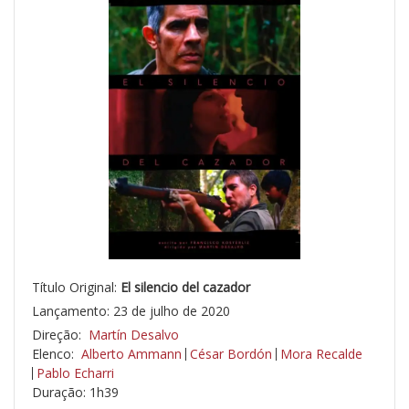
Título Original:
El silencio del cazador
Lançamento: 23 de julho de 2020
Direção:
Martín Desalvo
Elenco:
Alberto Ammann
César Bordón
Mora Recalde
Pablo Echarri
Duração: 1h39