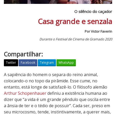
O silêncio do caçador
Casa grande e senzala
Por Victor Faverin
Durante o Festival de Cinema de Gramado 2020
Compartilhar:
Twitter
Facebook
Telegram
WhatsApp
O
A sapiência do homem o separa do reino animal,
s
colocando-o no topo da pirâmide. Esse cume, no
i
entanto, está longe de satisfazê-lo. O filósofo alemão
l
Arthur Schopenhauer
definiu a existência humana ao
ê
dizer que “a vida é um grande pêndulo que oscila entre
n
a ânsia de ter e o tédio de possuir”. Cada ser, preso em
c
seu microcosmo, tende, instintivamente, a querer mais,