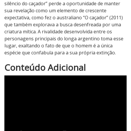
silêncio do caçador” perde a oportunidade de manter
sua revelação como um elemento de crescente
expectativa, como fez o australiano “O caçador” (2011)
que também explorava a busca desenfreada por uma
criatura mítica. A rivalidade desenvolvida entre os
personagens principais do longa argentino toma esse
lugar, exaltando o fato de que o homem é a única
espécie que confabula para a sua própria extinção.
3
Conteúdo Adicional
N
o
t
a
d
o
C
r
í