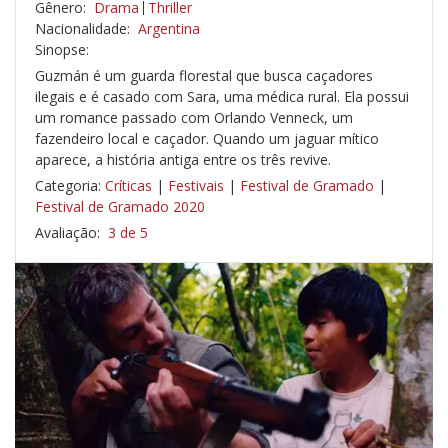
Gênero:
Drama
Thriller
Nacionalidade:
Argentina
Sinopse:
Guzmán é um guarda florestal que busca caçadores
ilegais e é casado com Sara, uma médica rural. Ela possui
um romance passado com Orlando Venneck, um
fazendeiro local e caçador. Quando um jaguar mítico
aparece, a história antiga entre os três revive.
Categoria:
Críticas
|
Festivais
|
Festival de Gramado
|
Festival de Gramado 2020
Avaliação:
3 de 5