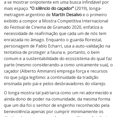
i
a se mostrar onipotente em uma busca infindável por
o
mais espaço.
“O silêncio do caçador”
(2019), longa-
d
metragem argentino de
Martín Desalvo
e o primeiro
o
exibido a compor a Mostra Competitiva Internacional
c
do Festival de Cinema de Gramado 2020, enfatiza a
a
necessidade de reafirmação que cada um de nós tem
ç
enraizada no âmago. Enquanto o guarda florestal,
a
personagem de Pablo Echarri, usa a auto-validação na
d
tentativa de proteger a fauna e, portanto, o bem
o
comum e a sustentabilidade do ecossistema do qual faz
r
parte (mesmo considerando-a como unicamente sua), o
caçador (Alberto Ammann) emprega força e recursos
no que julga legítimo: a continuidade da tradição
ensinada pelo pai e pelos desbravadores do vilarejo.
O longa mostra tal patriarca como um rei adormecido e
ainda dono de poder na comunidade, da mesma forma
que um dia foi o senhor de engenho reconhecido pela
benevolência apenas por cumprir minimamente os