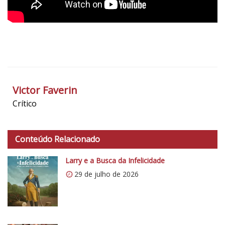
t
i
c
o
5
1
Victor Faverin
Crítico
Conteúdo Relacionado
Larry e a Busca da Infelicidade
29 de julho de 2026