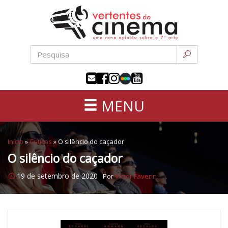
Uma
Pular
nova
para
opinião
o
sobre
conteúdo
a
sétima
arte
MENU
Início
»
Críticas
»
O silêncio do caçador
O silêncio do caçador
19 de setembro de 2020
Por
Victor Faverin