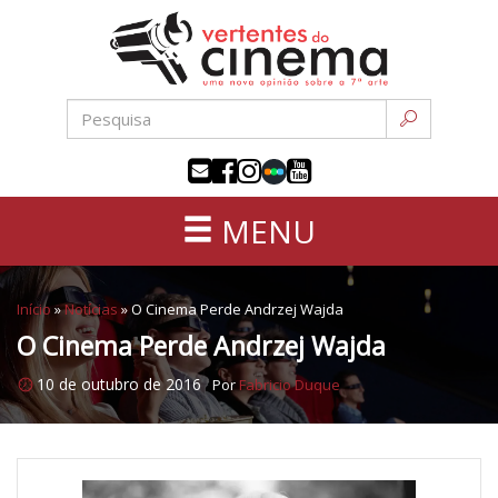
Uma
Pular
nova
para
opinião
o
sobre
conteúdo
a
sétima
arte
MENU
Início
»
Notícias
»
O Cinema Perde Andrzej Wajda
O Cinema Perde Andrzej Wajda
10 de outubro de 2016
Por
Fabricio Duque