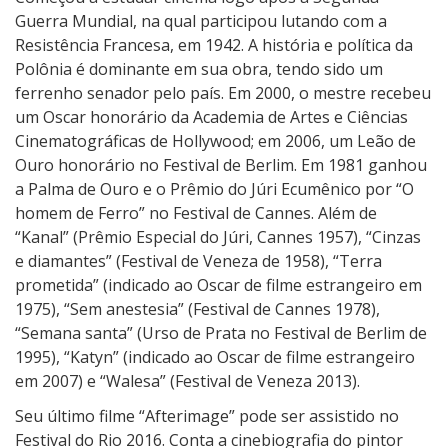
Guerra Mundial, na qual participou lutando com a
W
Resistência Francesa, em 1942. A história e política da
a
Polônia é dominante em sua obra, tendo sido um
j
ferrenho senador pelo país. Em 2000, o mestre recebeu
d
um Oscar honorário da Academia de Artes e Ciências
a
Cinematográficas de Hollywood; em 2006, um Leão de
Ouro honorário no Festival de Berlim. Em 1981 ganhou
a Palma de Ouro e o Prêmio do Júri Ecumênico por “O
homem de Ferro” no Festival de Cannes. Além de
“Kanal” (Prêmio Especial do Júri, Cannes 1957), “Cinzas
e diamantes” (Festival de Veneza de 1958), “Terra
prometida” (indicado ao Oscar de filme estrangeiro em
1975), “Sem anestesia” (Festival de Cannes 1978),
“Semana santa” (Urso de Prata no Festival de Berlim de
1995), “Katyn” (indicado ao Oscar de filme estrangeiro
em 2007) e “Walesa” (Festival de Veneza 2013).
Seu último filme “Afterimage” pode ser assistido no
Festival do Rio 2016. Conta a cinebiografia do pintor