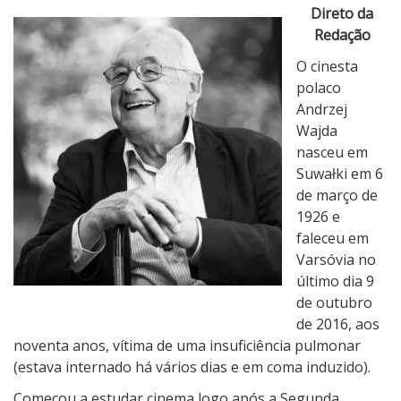
O
Direto da
C
Redação
i
O cinesta
n
polaco
e
Andrzej
m
Wajda
a
nasceu em
P
Suwałki em 6
e
de março de
r
1926 e
d
faleceu em
e
Varsóvia no
A
último dia 9
n
de outubro
d
de 2016, aos
r
noventa anos, vítima de uma insuficiência pulmonar
z
(estava internado há vários dias e em coma induzido).
e
Começou a estudar cinema logo após a Segunda
j