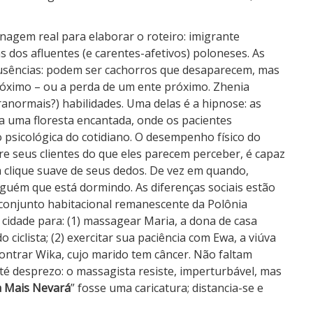
nagem real para elaborar o roteiro: imigrante
dos afluentes (e carentes-afetivos) poloneses. As
usências: podem ser cachorros que desaparecem, mas
róximo – ou a perda de um ente próximo. Zhenia
anormais?) habilidades. Uma delas é a hipnose: as
uma floresta encantada, onde os pacientes
 psicológica do cotidiano. O desempenho físico do
re seus clientes do que eles parecem perceber, é capaz
m clique suave de seus dedos. De vez em quando,
guém que está dormindo. As diferenças sociais estão
 conjunto habitacional remanescente da Polônia
 cidade para: (1) massagear Maria, a dona de casa
 ciclista; (2) exercitar sua paciência com Ewa, a viúva
ontrar Wika, cujo marido tem câncer. Não faltam
 até desprezo: o massagista resiste, imperturbável, mas
 Mais Nevará
” fosse uma caricatura; distancia-se e