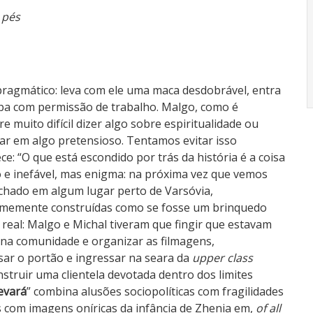
 pés
pragmático: leva com ele uma maca desdobrável, entra
upa com permissão de trabalho. Malgo, como é
re muito difícil dizer algo sobre espiritualidade ou
ar em algo pretensioso. Tentamos evitar isso
e: “O que está escondido por trás da história é a coisa
 e inefável, mas enigma: na próxima vez que vemos
chado em algum lugar perto de Varsóvia,
rmemente construídas como se fosse um brinquedo
 real: Malgo e Michal tiveram que fingir que estavam
na comunidade e organizar as filmagens,
sar o portão e ingressar na seara da
upper class
struir uma clientela devotada dentro dos limites
evará
” combina alusões sociopolíticas com fragilidades
com imagens oníricas da infância de Zhenia em,
of all