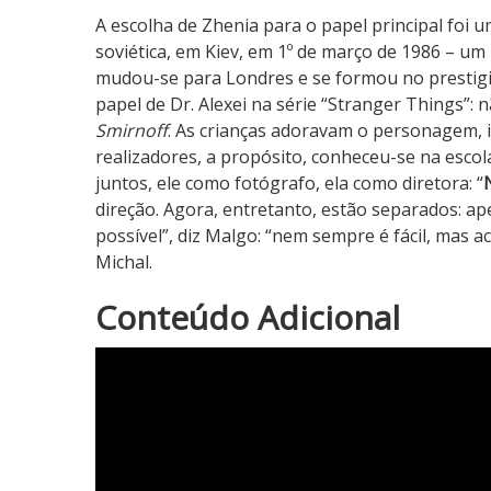
A escolha de Zhenia para o papel principal foi u
soviética, em Kiev, em 1º de março de 1986 – u
mudou-se para Londres e se formou no presti
papel de Dr. Alexei na série “Stranger Things”: n
Smirnoff
. As crianças adoravam o personagem, in
realizadores, a propósito, conheceu-se na escol
juntos, ele como fotógrafo, ela como diretora: “
direção. Agora, entretanto, estão separados: ap
possível”, diz Malgo: “nem sempre é fácil, ma
Michal.
3
Conteúdo Adicional
N
o
t
a
d
o
C