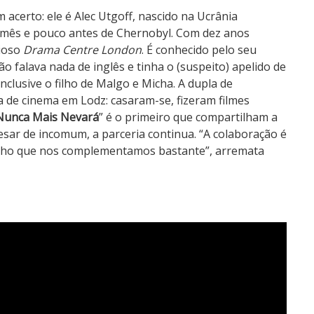
m acerto: ele é Alec Utgoff, nascido na Ucrânia
m mês e pouco antes de Chernobyl. Com dez anos
gioso
Drama Centre London
. É conhecido pelo seu
ão falava nada de inglês e tinha o (suspeito) apelido de
clusive o filho de Malgo e Micha. A dupla de
a de cinema em Lodz: casaram-se, fizeram filmes
Nunca Mais Nevará
” é o primeiro que compartilham a
esar de incomum, a parceria continua. “A colaboração é
s acho que nos complementamos bastante”, arremata