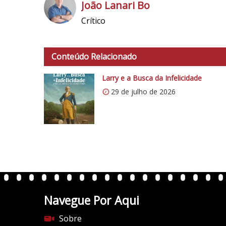
João Lanari Bo
Crítico
h
t
t
Conteúdo Relacionado
p
s
Larry e a Busca da Infelicidade
:
29 de julho de 2026
/
/
i
0
.
w
p
.
Navegue Por Aqui
c
o
Sobre
m