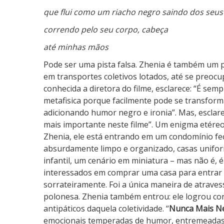
v
que flui como um riacho negro saindo dos seus
a
r
correndo pelo seu corpo, cabeça
á
até minhas mãos
Pode ser uma pista falsa. Zhenia é também um 
em transportes coletivos lotados, até se preoc
conhecida a diretora do filme, esclarece: “É semp
metafisica porque facilmente pode se transform
adicionando humor negro e ironia”. Mas, esclarec
mais importante neste filme”. Um enigma etéreo
Zhenia, ele está entrando em um condomínio fe
absurdamente limpo e organizado, casas unifo
infantil, um cenário em miniatura – mas não é, é
interessados em comprar uma casa para entrar 
sorrateiramente. Foi a única maneira de atraves
polonesa. Zhenia também entrou: ele logrou con
antipáticos daquela coletividade. “
Nunca Mais N
emocionais temperadas de humor, entremeadas 