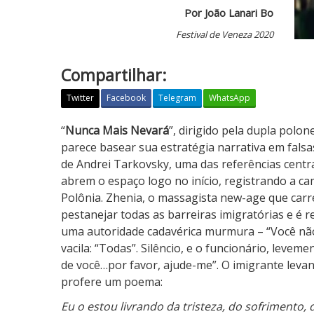
Por João Lanari Bo
Festival de Veneza 2020
Compartilhar:
Twitter
Facebook
Telegram
WhatsApp
N
“
Nunca Mais Nevará
”, dirigido pela dupla pol
u
parece basear sua estratégia narrativa em falsas
n
de Andrei Tarkovsky, uma das referências centra
c
abrem o espaço logo no início, registrando a ca
a
Polônia. Zhenia, o massagista new-age que carre
M
pestanejar todas as barreiras imigratórias e é 
a
uma autoridade cadavérica murmura – “Você não 
i
vacila: “Todas”. Silêncio, e o funcionário, leve
s
de você…por favor, ajude-me”. O imigrante leva
N
profere um poema:
e
Eu o estou livrando da tristeza, do sofrimento,