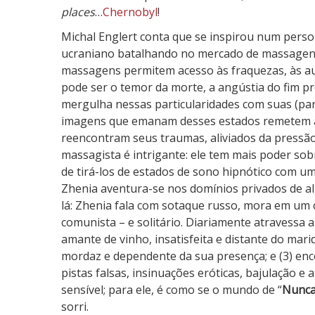
places
…
Chernobyl
!
Michal Englert conta que se inspirou num perso
ucraniano batalhando no mercado de massagens 
massagens permitem acesso às fraquezas, às a
pode ser o temor da morte, a angústia do fim p
mergulha nessas particularidades com suas (par
imagens que emanam desses estados remetem a 
reencontram seus traumas, aliviados da pressão
massagista é intrigante: ele tem mais poder sob
de tirá-los de estados de sono hipnótico com u
Zhenia aventura-se nos domínios privados de al
lá: Zhenia fala com sotaque russo, mora em um
comunista – e solitário. Diariamente atravessa a
amante de vinho, insatisfeita e distante do marido
mordaz e dependente da sua presença; e (3) enc
pistas falsas, insinuações eróticas, bajulação e
sensível; para ele, é como se o mundo de “
Nunca
sorri.