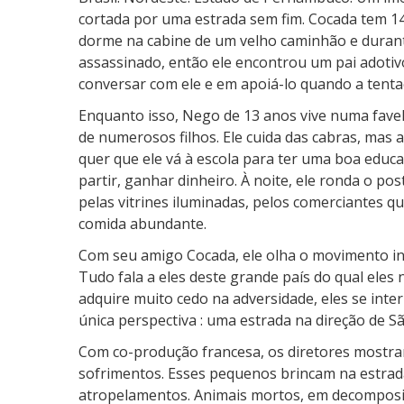
cortada por uma estrada sem fim. Cocada tem 14 
dorme na cabine de um velho caminhão e durante 
assassinado, então ele encontrou um pai adoti
conversar com ele e em apoiá-lo quando a tentaç
Enquanto isso, Nego de 13 anos vive numa favel
de numerosos filhos. Ele cuida das cabras, mas 
quer que ele vá à escola para ter uma boa edu
partir, ganhar dinheiro. À noite, ele ronda o pos
pelas vitrines iluminadas, pelos comerciantes q
comida abundante.
Com seu amigo Cocada, ele olha o movimento in
Tudo fala a eles deste grande país do qual ele
adquire muito cedo na adversidade, eles se inte
única perspectiva : uma estrada na direção de 
Com co-produção francesa, os diretores mostram
sofrimentos. Esses pequenos brincam na estrad
atropelamentos. Animais mortos, em decomposiç