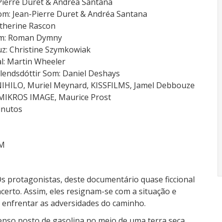
Pierre Duret & Andrea Santana
om: Jean-Pierre Duret & Andréa Santana
therine Rascon
m: Roman Dymny
uz: Christine Szymkowiak
l: Martin Wheeler
rlendsdóttir Som: Daniel Deshays
NIHILO, Muriel Meynard, KISSFILMS, Jamel Debbouze
MIKROS IMAGE, Maurice Prost
inutos
M
Os protagonistas, deste documentário quase ficcional
certo. Assim, eles resignam-se com a situação e
a enfrentar as adversidades do caminho.
enso posto de gasolina no meio de uma terra seca,