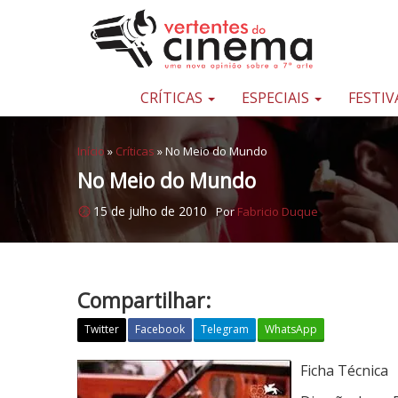
Pular para o conteúdo
Uma
nova
opinião
CRÍTICAS
ESPECIAIS
FESTIV
sobre
a
Início
»
Críticas
»
No Meio do Mundo
sétima
No Meio do Mundo
arte
15 de julho de 2010
Por
Fabricio Duque
Compartilhar:
Twitter
Facebook
Telegram
WhatsApp
N
Ficha Técnica
o