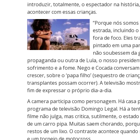
introduzir, totalmente, o espectador na históri
acontecer com essas crianças.
“Porque nós somos n
estrada, incluindo 
fora de foco. Eles 
pintado em uma par
não soubessem da g
propaganda ou outra de Lula, o nosso president
sofrimento e a fome. Nego e Cocada conversam
crescer, sobre o ‘papa filho’ (sequestro de cria
transplantes possam ocorrer). A televisão mostr
fim de expressar o próprio dia-a-dia.
A camera participa como personagem. Há casa 
programa de televisão Domingo Legal. Há a tenta
filme não julga, mas critica, sutilmente, o esta
de um carro pipa. Muitas saem chorando, porqu
restos de um lixo. O contraste acontece quan
e um torneio de motocross.