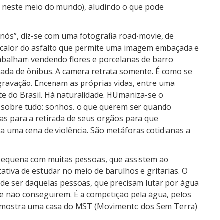
a, neste meio do mundo), aludindo o que pode
ós”, diz-se com uma fotografia road-movie, de
o calor do asfalto que permite uma imagem embaçada e
trabalham vendendo flores e porcelanas de barro
ada de ônibus. A camera retrata somente. É como se
ravação. Encenam as próprias vidas, entre uma
e do Brasil. Há naturalidade. HUmaniza-se o
 sobre tudo: sonhos, o que querem ser quando
nças para a retirada de seus orgãos para que
a uma cena de violência. São metáforas cotidianas a
pequena com muitas pessoas, que assistem ao
tiva de estudar no meio de barulhos e gritarias. O
do de ser daquelas pessoas, que precisam lutar por água
e não conseguirem. É a competição pela água, pelos
do mostra uma casa do MST (Movimento dos Sem Terra)