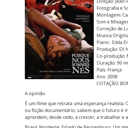
Direção: Jean-
M
Fotografia e S
e
Montagem: Ca
i
Som e Mixage
o
Correção de L
d
Musica Origina
o
Piano : Edda E
M
Produção: EX 
u
Co-produção: 
n
Duração: 90 m
d
País: França
o
Ano: 2008
COTAÇÃO: BO
A opinião
É um filme que retrata uma esperança realista. 
ou ficção documentário, sabem que o futuro é in
aprendem, desde cedo, a crescer, a trabalhar e 
Brasil. Nordeste. Estado de Pernambuco. Um im