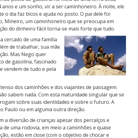
anos e um sonho, vir a ser caminhoneiro. À noite, ele
o dia faz bicos e ajuda no posto. O pai dele foi
vo, Mineiro, um caminhoneiro que se preocupa em
ão do dinheiro fácil torna-se mais forte que tudo.
a cercado de uma família
além de trabalhar, sua mãe
cação. Mas Nego quer
to de gasolina, fascinado
ue vendem de tudo e pela
tenso dos caminhões e dos viajantes de passagem.
s não sabem nada. Com esta maturidade singular que se
rrogam sobre suas identidades e sobre o futuro. A
São Paulo ou em alguma outra direção.
 a diversão de crianças apesar dos percalços e
a de uma rodovia, em meio a caminhões e quase
ão, estão em close (com o objetivo de chocar e