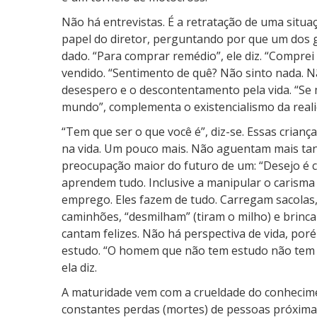
Não há entrevistas. É a retratação de uma situ
papel do diretor, perguntando por que um dos ga
dado. “Para comprar remédio”, ele diz. “Comprei a
vendido. “Sentimento de quê? Não sinto nada. 
desespero e o descontentamento pela vida. “Se 
mundo”, complementa o existencialismo da reali
“Tem que ser o que você é”, diz-se. Essas cria
na vida. Um pouco mais. Não aguentam mais tan
preocupação maior do futuro de um: “Desejo é 
aprendem tudo. Inclusive a manipular o carisma
emprego. Eles fazem de tudo. Carregam sacolas
caminhões, “desmilham” (tiram o milho) e brinc
cantam felizes. Não há perspectiva de vida, po
estudo. “O homem que não tem estudo não tem u
ela diz.
A maturidade vem com a crueldade do conhecim
constantes perdas (mortes) de pessoas próximas