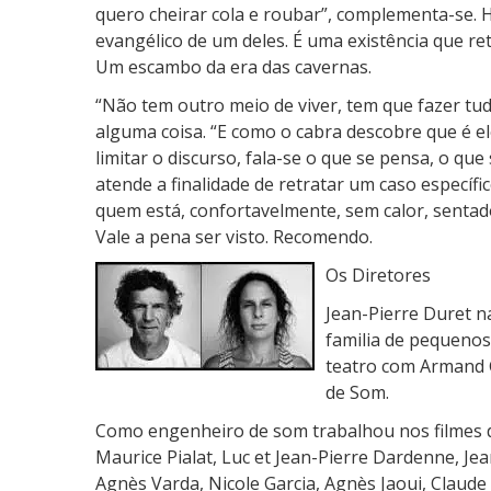
quero cheirar cola e roubar”, complementa-se. Há
evangélico de um deles. É uma existência que re
Um escambo da era das cavernas.
“Não tem outro meio de viver, tem que fazer tud
alguma coisa. “E como o cabra descobre que é e
limitar o discurso, fala-se o que se pensa, o que 
atende a finalidade de retratar um caso específ
quem está, confortavelmente, sem calor, sentado
Vale a pena ser visto. Recomendo.
Os Diretores
Jean-Pierre Duret n
familia de pequenos
teatro com Armand 
de Som.
Como engenheiro de som trabalhou nos filmes d
Maurice Pialat, Luc et Jean-Pierre Dardenne, Jea
Agnès Varda, Nicole Garcia, Agnès Jaoui, Claude