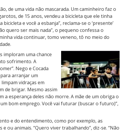
ação, de uma vida não mascarada. Um caminheiro faz o
rotos, de 15 anos, vendeu a bicicleta que ele tinha
 bicicleta e você a esbanja”, reclama-se o ‘presente’
Não quero ser mais nada”, o pequeno confessa o
minha vida continuar, tomo veneno, tô no meio do
dade.
nças imploram uma chance
to sofrimento. A
comer”. Nego e Cocada
 para arranjar um
, limpam vidraças em
am de brigar. Mesmo assim
rém a esperança deles não morre. A mãe de um obriga o
m bom emprego. Você vai futurar (buscar o futuro)”,
ento e do entendimento, como por exemplo, as
 e ou animais. “Quero viver trabalhando”, diz-se. “Não